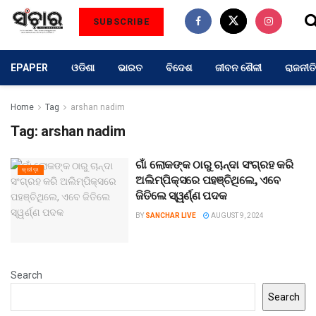
SUBSCRIBE
EPAPER
ଓଡିଶା
ଭାରତ
ବିଦେଶ
ଜୀବନ ଶୈଳୀ
ରାଜନୀତି
Home
Tag
arshan nadim
Tag:
arshan nadim
ଗାଁ ଲୋକଙ୍କ ଠାରୁ ଚାନ୍ଦା ସଂଗ୍ରହ କରି
କ୍ରୀଡ଼ା
ଅଲିମ୍ପିକ୍ସରେ ପହଞ୍ଚିଥିଲେ, ଏବେ
ଜିତିଲେ ସ୍ୱର୍ଣ୍ଣ ପଦକ
BY
SANCHAR LIVE
AUGUST 9, 2024
Search
Search