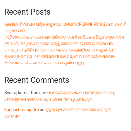
Recent Posts
ଲୁମେକ୍ସ ଚିଟଫଣ୍ଡ ପୀଡ଼ିତଙ୍କୁ ହତ୍ୟା ଧମକ! NCPCR-NHRC ନିର୍ଦ୍ଦେଶ ପରେ ବି
ଆକ୍ସନ ନାହିଁ?
ହସ୍ପିଟାଲ ବେଡ୍‌ରେ ଭେଟେରାନ ଅଭିନେତା ତଥା ବିଜେପି ନେତା ମିଥୁନ ଚକ୍ରବର୍ତ୍ତୀ
୧୩ ବର୍ଷରୁ କମ୍ ବୟସର ପିଲାମାନଙ୍କୁ ହୋଇପାରେ ସୋସିଆଲ ମିଡ଼ିଆ ମନା
ବେଦାନ୍ତ ଆଲୁମିନିୟର ପ୍ରକଳ୍ପ ସଙ୍ଗମ କଳାହାଣ୍ଡିରେ ୪୦୦ରୁ ଉର୍ଦ୍ଧ
କୃଷକଙ୍କୁ ନିରାପଦ ଏବଂ ଦୀର୍ଘସ୍ଥାୟୀ କୃଷି ପଦ୍ଧତି ଉପରେ ତାଲିମ ପ୍ରଦାନ
ଶିମିଳିପାଳ ଜାତୀୟ ଉଦ୍ୟାନରେ କଳା ବାଘୁଣୀର ମୃତ୍ୟୁ
Recent Comments
Swaraj kumar Parhi
on
ପରଲୋକରେ ସିଦ୍ଧାନ୍ତ ମହାପାତ୍ରଙ୍କ ମାଆ,
ଶୋକପ୍ରକାଶ କଲେ କେନ୍ଦ୍ରମନ୍ତ୍ରୀ ଏବଂ ମୁଖ୍ୟମନ୍ତ୍ରୀ
Kanhucharanpatra
on
କୁକୁଡ଼ା ଚାଷ ଉପରେ କଟକଣା ଜାରି କଲା ପୁରୀ
ପ୍ରଶାସନ