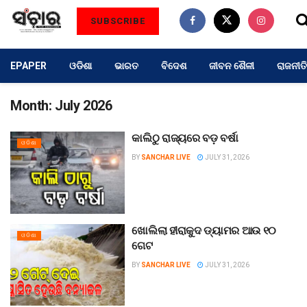
SUBSCRIBE
EPAPER
ଓଡିଶା
ଭାରତ
ବିଦେଶ
ଜୀବନ ଶୈଳୀ
ରାଜନୀତି
Month:
July 2026
କାଲିଠୁ ରାଜ୍ୟରେ ବଡ଼ ବର୍ଷା
ଓଡିଶା
BY
SANCHAR LIVE
JULY 31, 2026
ଖୋଲିଲା ହୀରାକୁଦ ଡ୍ୟାମର ଆଉ ୧୦
ଓଡିଶା
ଗେଟ
BY
SANCHAR LIVE
JULY 31, 2026