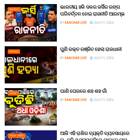
ଭାରତୀୟ ହକି ଦଳର ଜର୍ସିର ରଙ୍ଗ
ରାଜନୀତି
ପରିବର୍ତ୍ତନ ନେଇ ରାଜନୀତି ଆରମ୍ଭ
BY
SANCHAR LIVE
JULY 31, 2026
ପୁଣି ରକ୍ତ ରଞ୍ଜିତ ହେଲା ରାଜଧାନୀ
ଅପରାଧ
BY
SANCHAR LIVE
JULY 31, 2026
ପାଣି ଘେରରେ ଶହ ଶହ ଗାଁ
ଓଡିଶା
BY
SANCHAR LIVE
JULY 31, 2026
ଆଜି ଏହି ରାଶିର ବ୍ୟକ୍ତି ବ୍ୟବସାୟରେ
ଜୀବନ ଶୈଳୀ