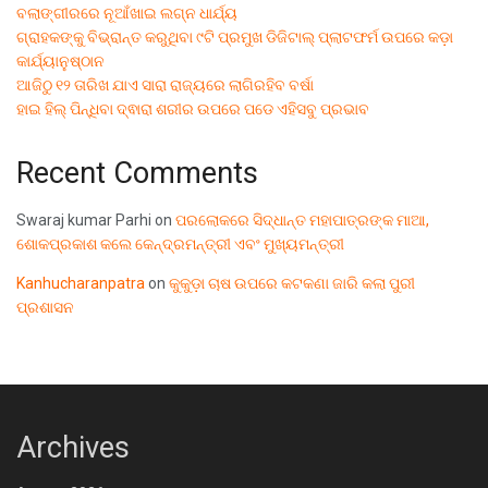
ବଲାଙ୍ଗୀରରେ ନୂଆଁଖାଇ ଲଗ୍ନ ଧାର୍ଯ୍ୟ
ଗ୍ରାହକଙ୍କୁ ବିଭ୍ରାନ୍ତ କରୁଥିବା ୯ଟି ପ୍ରମୁଖ ଡିଜିଟାଲ୍ ପ୍ଲାଟଫର୍ମ ଉପରେ କଡ଼ା
କାର୍ଯ୍ୟାନୁଷ୍ଠାନ
ଆଜିଠୁ ୧୨ ତାରିଖ ଯାଏ ସାରା ରାଜ୍ୟରେ ଲାଗିରହିବ ବର୍ଷା
ହାଇ ହିଲ୍ ପିନ୍ଧିବା ଦ୍ଵାରା ଶରୀର ଉପରେ ପଡେ ଏହିସବୁ ପ୍ରଭାବ
Recent Comments
Swaraj kumar Parhi
on
ପରଲୋକରେ ସିଦ୍ଧାନ୍ତ ମହାପାତ୍ରଙ୍କ ମାଆ,
ଶୋକପ୍ରକାଶ କଲେ କେନ୍ଦ୍ରମନ୍ତ୍ରୀ ଏବଂ ମୁଖ୍ୟମନ୍ତ୍ରୀ
Kanhucharanpatra
on
କୁକୁଡ଼ା ଚାଷ ଉପରେ କଟକଣା ଜାରି କଲା ପୁରୀ
ପ୍ରଶାସନ
Archives