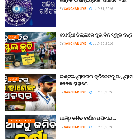
ଉନ୍ନତି ଓ ସମ୍ପତ୍ତିରେ ପାଇବେ ଲାଭ
BY
SANCHAR LIVE
JULY 31, 2026
ଖୋର୍ଦ୍ଧା ଜିଲ୍ଲାରେ ଦୁଇ ଦିନ ସ୍କୁଲ ବନ୍ଦ
ଓଡିଶା
BY
SANCHAR LIVE
JULY 30, 2026
ଇଣ୍ଟରନ୍ୟାସନାଲ କ୍ରିକେଟରୁ ସନ୍ନ୍ୟାସ
କ୍ରୀଡ଼ା
ନେଲେ ରାହାଣେ
BY
SANCHAR LIVE
JULY 30, 2026
ଆଜିଠୁ କମିବ ବର୍ଷାର ପରିମାଣ…
UNCATEGORIZED
BY
SANCHAR LIVE
JULY 30, 2026