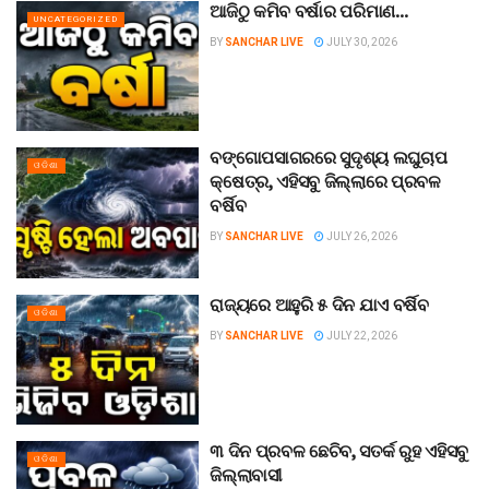
ଆଜିଠୁ କମିବ ବର୍ଷାର ପରିମାଣ…
UNCATEGORIZED
BY
SANCHAR LIVE
JULY 30, 2026
ବଙ୍ଗୋପସାଗରରେ ସୁଦୃଶ୍ୟ ଲଘୁଚାପ
ଓଡିଶା
କ୍ଷେତ୍ର, ଏହିସବୁ ଜିଲ୍ଲାରେ ପ୍ରବଳ
ବର୍ଷିବ
BY
SANCHAR LIVE
JULY 26, 2026
ରାଜ୍ୟରେ ଆହୁରି ୫ ଦିନ ଯାଏ ବର୍ଷିବ
ଓଡିଶା
BY
SANCHAR LIVE
JULY 22, 2026
୩ ଦିନ ପ୍ରବଳ ଛେଚିବ, ସତର୍କ ରୁହ ଏହିସବୁ
ଓଡିଶା
ଜିଲ୍ଲାବାସୀ