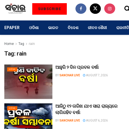
SUBSCRIBE
EPAPER
ଓଡିଶା
ଭାରତ
ବିଦେଶ
ଜୀବନ ଶୈଳୀ
ରାଜନୀତି
Home
Tag
rain
Tag:
rain
ଆହୁରି ୨ ଦିନ ପ୍ରବଳ ବର୍ଷା
ଓଡିଶା
BY
SANCHAR LIVE
AUGUST 7, 2026
ଆଜିଠୁ ୧୨ ତାରିଖ ଯାଏ ସାରା ରାଜ୍ୟରେ
ଓଡିଶା
ଲାଗିରହିବ ବର୍ଷା
BY
SANCHAR LIVE
AUGUST 6, 2026