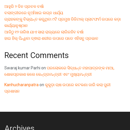
ଆହୁରି ୨ ଦିନ ପ୍ରବଳ ବର୍ଷା
ବଲାଙ୍ଗୀରରେ ନୂଆଁଖାଇ ଲଗ୍ନ ଧାର୍ଯ୍ୟ
ଗ୍ରାହକଙ୍କୁ ବିଭ୍ରାନ୍ତ କରୁଥିବା ୯ଟି ପ୍ରମୁଖ ଡିଜିଟାଲ୍ ପ୍ଲାଟଫର୍ମ ଉପରେ କଡ଼ା
କାର୍ଯ୍ୟାନୁଷ୍ଠାନ
ଆଜିଠୁ ୧୨ ତାରିଖ ଯାଏ ସାରା ରାଜ୍ୟରେ ଲାଗିରହିବ ବର୍ଷା
ହାଇ ହିଲ୍ ପିନ୍ଧିବା ଦ୍ଵାରା ଶରୀର ଉପରେ ପଡେ ଏହିସବୁ ପ୍ରଭାବ
Recent Comments
Swaraj kumar Parhi
on
ପରଲୋକରେ ସିଦ୍ଧାନ୍ତ ମହାପାତ୍ରଙ୍କ ମାଆ,
ଶୋକପ୍ରକାଶ କଲେ କେନ୍ଦ୍ରମନ୍ତ୍ରୀ ଏବଂ ମୁଖ୍ୟମନ୍ତ୍ରୀ
Kanhucharanpatra
on
କୁକୁଡ଼ା ଚାଷ ଉପରେ କଟକଣା ଜାରି କଲା ପୁରୀ
ପ୍ରଶାସନ
Archives