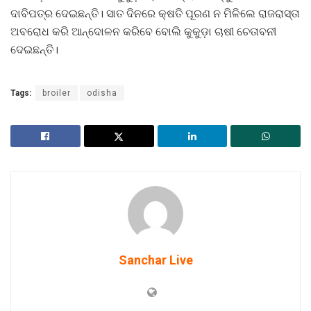
ଦାବିପତ୍ର ଦେଇଛନ୍ତି। ସାତ ଦିନରେ କ୍ଷତି ପୂରଣ ନ ମିଳିଲେ ରାଜରାସ୍ତା
ଅବରୋଧ କରି ଆନ୍ଦୋଳନ କରିବେ ବୋଲି କୁକୁଡ଼ା ଚାଷୀ ଚେତାବନୀ
ଦେଇଛନ୍ତି।
Tags:
broiler
odisha
Sanchar Live