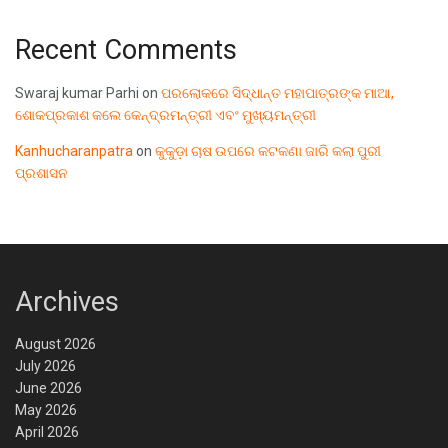
Recent Comments
Swaraj kumar Parhi
on
ପରଲୋକରେ ସିଦ୍ଧାନ୍ତ ମହାପାତ୍ରଙ୍କ ମାଆ,
ଶୋକପ୍ରକାଶ କଲେ କେନ୍ଦ୍ରମନ୍ତ୍ରୀ ଏବଂ ମୁଖ୍ୟମନ୍ତ୍ରୀ
Kanhucharanpatra
on
କୁକୁଡ଼ା ଚାଷ ଉପରେ କଟକଣା ଜାରି କଲା ପୁରୀ
ପ୍ରଶାସନ
Archives
August 2026
July 2026
June 2026
May 2026
April 2026