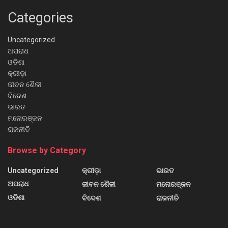
Categories
Uncategorized
ଅପରାଧ
ଓଡିଶା
କ୍ରୀଡ଼ା
ଜୀବନ ଶୈଳୀ
ବିଦେଶ
ଭାରତ
ମନୋରଞ୍ଜନ
ରାଜନୀତି
Browse by Category
Uncategorized
କ୍ରୀଡ଼ା
ଭାରତ
ଅପରାଧ
ଜୀବନ ଶୈଳୀ
ମନୋରଞ୍ଜନ
ଓଡିଶା
ବିଦେଶ
ରାଜନୀତି