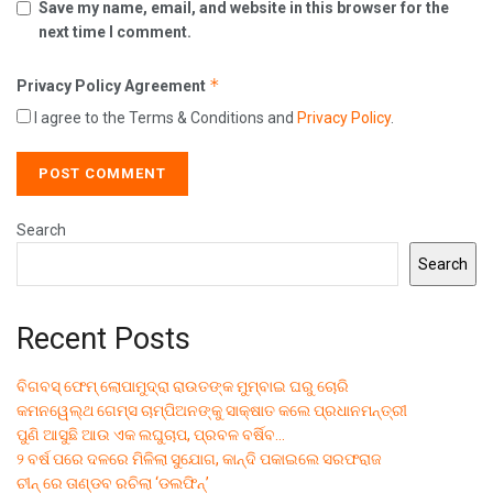
Save my name, email, and website in this browser for the
next time I comment.
*
Privacy Policy Agreement
I agree to the Terms & Conditions and
Privacy Policy
.
Search
Search
Recent Posts
ବିଗବସ୍ ଫେମ୍ ଲୋପାମୁଦ୍ରା ରାଉତଙ୍କ ମୁମ୍ବାଇ ଘରୁ ଚୋରି
କମନୱେଲ୍ଥ ଗେମ୍ସ ଚାମ୍ପିଅନଙ୍କୁ ସାକ୍ଷାତ କଲେ ପ୍ରଧାନମନ୍ତ୍ରୀ
ପୁଣି ଆସୁଛି ଆଉ ଏକ ଲଘୁଚାପ, ପ୍ରବଳ ବର୍ଷିବ…
୨ ବର୍ଷ ପରେ ଦଳରେ ମିଳିଲା ସୁଯୋଗ, କାନ୍ଦି ପକାଇଲେ ସରଫରାଜ
ଚୀନ୍ ରେ ତାଣ୍ଡବ ରଚିଲା ‘ଡଲଫିନ୍’