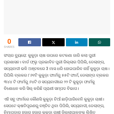
0
SHARES
ସଂଚାର ବ୍ୟୁରୋ: କୁକୁଡ଼ା ଚାଷ ଉପରେ କଟକଣା ଜାରି କଲା ପୁରୀ
ପ୍ରଶାସନ। ବାର୍ଡ ଫ୍ଲୁ ପ୍ରଭାବିତ ପୁରୀ ଜିଲ୍ଲାର ପିପିଲି, ଡେଲାଙ୍ଗ,
ସତ୍ୟବାଦୀ ଭଳି ଅଞ୍ଚଳରେ 3 ମାସ ଧରି ହୋଇପାରିବ ନାହିଁ କୁକୁଡ଼ା ଚାଷ।
ପିପିଲି ବ୍ଲକର ୮୬୧ଟି କୁକୁଡ଼ା ଫାର୍ମରୁ ୫୫ଟି ଫାର୍ମ, ଡେଲାଙ୍ଗ ବ୍ଲକର
୩୪୪ ଟି ଫାର୍ମରୁ ୬୪ଟି ଓ ସତ୍ୟବାଦୀରେ ୨୨ ଟି କୁକୁଡ଼ା ଫାର୍ମକୁ
ବିଶୋଧନ କରି ସିଲ୍ କରିଛି ପ୍ରାଣୀ ସମ୍ପଦ ବିଭାଗ।
ଏହି ସବୁ ଫାର୍ମରେ କୌଣସି କୁକୁଡ଼ା ଚିଆଁ ଛାଡ଼ିପାରିବେନି କୁକୁଡ଼ା ଚାଷୀ।
ସେପଟେ କ୍ଷତିପୂରଣରୁ ବଞ୍ଚିତ ଥିବା ପିପିଲି, ସତ୍ୟବାଦୀ, ଡେଲାଙ୍ଗ,
ନିମାପଡ଼ାର ହଜାର ହଜାର କୁକୁଡ଼ା ଚାଷୀ ଜିଲ୍ଲାପାଳଙ୍କୁ ଲିଖିତ