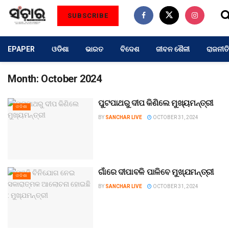
SUBSCRIBE
EPAPER
ଓଡିଶା
ଭାରତ
ବିଦେଶ
ଜୀବନ ଶୈଳୀ
ରାଜନୀତି
Month:
October 2024
ପୁଟପାଥରୁ ଦୀପ କିଣିଲେ ମୁଖ୍ୟମନ୍ତ୍ରୀ
ଓଡିଶା
BY
SANCHAR LIVE
OCTOBER 31, 2024
ଗାଁରେ ଦୀପାବଳି ପାଳିବେ ମୁଖ୍ଯମନ୍ତ୍ରୀ
ଓଡିଶା
BY
SANCHAR LIVE
OCTOBER 31, 2024