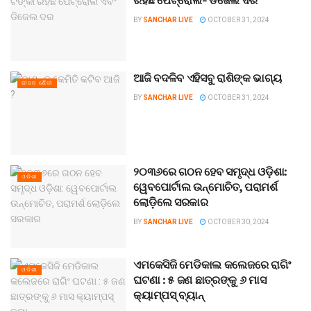
ରହିଛି ପେଟ୍ରୋଲ- ଡିଜେଲ ଦର
BY
SANCHAR LIVE
OCTOBER 31, 2024
ଆଜି ବଦଳିବ ଏହିସବୁ ରାଶିଙ୍କ ଭାଗ୍ୟ
ଜୀବନ ଶୈଳୀ
BY
SANCHAR LIVE
OCTOBER 31, 2024
୨୦୩୬ରେ ଗଠନ ହେବ ସମୃଦ୍ଧ ଓଡ଼ିଶା:
ଓଡିଶା
ୱେବପୋର୍ଟାଲ ଉନ୍ମୋଚିତ, ପରାମର୍ଶ
ଲୋଡ଼ିଲେ ସରକାର
BY
SANCHAR LIVE
OCTOBER 30, 2024
ଏମକେସିଜି ମେଡିକାଲ କଲେଜରେ ରାଗିଂ
ଓଡିଶା
ଘଟଣା : ୫ ଜଣ ଛାତ୍ରଙ୍କୁ ୬ ମାସ
କ୍ୟାମ୍ପସ୍ ବ୍ୟାନ୍