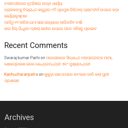
ବଲାଙ୍ଗୀରରେ ନୂଆଁଖାଇ ଲଗ୍ନ ଧାର୍ଯ୍ୟ
ଗ୍ରାହକଙ୍କୁ ବିଭ୍ରାନ୍ତ କରୁଥିବା ୯ଟି ପ୍ରମୁଖ ଡିଜିଟାଲ୍ ପ୍ଲାଟଫର୍ମ ଉପରେ କଡ଼ା
କାର୍ଯ୍ୟାନୁଷ୍ଠାନ
ଆଜିଠୁ ୧୨ ତାରିଖ ଯାଏ ସାରା ରାଜ୍ୟରେ ଲାଗିରହିବ ବର୍ଷା
ହାଇ ହିଲ୍ ପିନ୍ଧିବା ଦ୍ଵାରା ଶରୀର ଉପରେ ପଡେ ଏହିସବୁ ପ୍ରଭାବ
Recent Comments
Swaraj kumar Parhi
on
ପରଲୋକରେ ସିଦ୍ଧାନ୍ତ ମହାପାତ୍ରଙ୍କ ମାଆ,
ଶୋକପ୍ରକାଶ କଲେ କେନ୍ଦ୍ରମନ୍ତ୍ରୀ ଏବଂ ମୁଖ୍ୟମନ୍ତ୍ରୀ
Kanhucharanpatra
on
କୁକୁଡ଼ା ଚାଷ ଉପରେ କଟକଣା ଜାରି କଲା ପୁରୀ
ପ୍ରଶାସନ
Archives