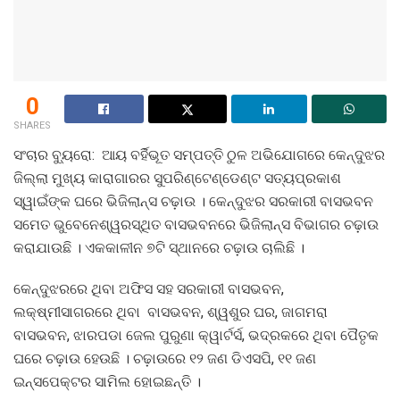
0
SHARES
ସଂଚାର ବ୍ୟୁରୋ: ଆୟ ବର୍ହିଭୂତ ସମ୍ପତ୍ତି ଠୁଳ ଅଭିଯୋଗରେ କେନ୍ଦୁଝର
ଜିଲ୍ଲା ମୁଖ୍ୟ କାରାଗାରର ସୁପରିଣ୍ଟେଣ୍ଡେଣ୍ଟ ସତ୍ୟପ୍ରକାଶ
ସ୍ୱାଇଁଙ୍କ ଘରେ ଭିଜିଲାନ୍ସ ଚଢ଼ାଉ । କେନ୍ଦୁଝର ସରକାରୀ ବାସଭବନ
ସମେତ ଭୁବେନେଶ୍ୱରସ୍ଥିତ ବାସଭବନରେ ଭିଜିଲାନ୍ସ ବିଭାଗର ଚଢ଼ାଉ
କରାଯାଉଛି । ଏକକାଳୀନ ୭ଟି ସ୍ଥାନରେ ଚଢ଼ାଉ ଚାଲିଛି ।
କେନ୍ଦୁଝରରେ ଥିବା ଅଫିସ ସହ ସରକାରୀ ବାସଭବନ,
ଲକ୍ଷ୍ମୀସାଗରରେ ଥିବା ବାସଭବନ, ଶ୍ୱଶୁର ଘର, ଜାଗମରା
ବାସଭବନ, ଝାରପଡା ଜେଲ ପୁରୁଣା କ୍ୱାର୍ଟର୍ସ, ଭଦ୍ରକରେ ଥିବା ପୈତୃକ
ଘରେ ଚଢ଼ାଉ ହେଉଛି । ଚଢ଼ାଉରେ ୧୨ ଜଣ ଡିଏସପି, ୧୧ ଜଣ
ଇନ୍ସପେକ୍ଟର ସାମିଲ ହୋଇଛନ୍ତି ।