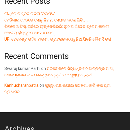
Recent Posts
ଚୀନ୍ ରେ ତାଣ୍ଡବ ରଚିଲା ‘ଡଲଫିନ୍’
ମେଡିକାଲ ବେଡ଼ରେ ସୋନୁ ନିଗମ, ସେୟାର କଲେ ଭିଡିଓ…
ଦିନରେ ଅଫିସ୍, ରାତିରେ ଫୁଡ୍ ଡେଲିଭରି: ଲୁହ ଆଣିଦେବ ପ୍ରେମ କାହାଣୀ
ଖୋଲିଲା ହୀରାକୁଦର ଆଉ ୪ ଗେଟ୍
UPI ପେମେଣ୍ଟ ରହିବ ମାଗଣା: ଗ୍ରାହକଙ୍କଠାରୁ ନିଆଯିବନି କୌଣସି ଚାର୍ଜ
Recent Comments
Swaraj kumar Parhi
on
ପରଲୋକରେ ସିଦ୍ଧାନ୍ତ ମହାପାତ୍ରଙ୍କ ମାଆ,
ଶୋକପ୍ରକାଶ କଲେ କେନ୍ଦ୍ରମନ୍ତ୍ରୀ ଏବଂ ମୁଖ୍ୟମନ୍ତ୍ରୀ
Kanhucharanpatra
on
କୁକୁଡ଼ା ଚାଷ ଉପରେ କଟକଣା ଜାରି କଲା ପୁରୀ
ପ୍ରଶାସନ
Archives