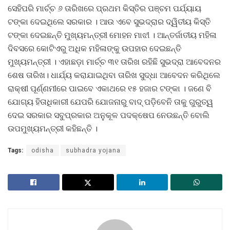
ସେହିପରି ମାର୍ଚ୍ଚ ୬ ତାରିଖରେ ପ୍ରଥମ କିସ୍ତିର ପଞ୍ଚମ ପର୍ଯ୍ୟାୟ
ଟଙ୍କା ଦେଇଥିଲେ ସରକାର । ଆଉ ଏବେ ସୁଭଦ୍ରାର ଦ୍ୱିତୀୟ କିସ୍ତି
ଟଙ୍କା ଦେଇଛନ୍ତି ମୁଖ୍ୟମନ୍ତ୍ରୀ ମୋହନ ମାଝୀ । ଆନ୍ତର୍ଜାତୀୟ ମହିଳା
ଦିବସରେ କୋଟିଏରୁ ଅଧିକ ମହିଳାଙ୍କୁ ଉପହାର ଦେଇଛନ୍ତି
ମୁଖ୍ୟମନ୍ତ୍ରୀ । ଏହାଛଡ଼ା ମାର୍ଚ୍ଚ ୩୧ ତାରିଖ ରହିଛି ସୁଭଦ୍ରା ଆବେଦନର
ଶେଷ ତାରିଖ। ଧାର୍ଯ୍ୟ କରାଯାଇଥିବା ତାରିଖ ସୁଦ୍ଧା ଆବେଦନ କରିଥିଲେ
ରାକ୍ଷୀ ପୂର୍ଣ୍ଣମୀରେ ପାଇବେ ଏକାଥରେ ୧୫ ହଜାର ଟଙ୍କା । ଜଣେ ବି
ଯୋଗ୍ୟ ହିତାଧିକାରୀ ଯେପରି ଯୋଜନାରୁ ବାଦ୍‌ ପଡ଼ିବେନି ତାକୁ ଗୁରୁତ୍ୱ
ଦେଇ ସରକାର ସବୁପ୍ରକାର ଅନୁକୂଳ ପଦକ୍ଷେପ ନେଉଛନ୍ତି ବୋଲି
ଉପମୁଖ୍ୟମନ୍ତ୍ରୀ କହିଛନ୍ତି ।
Tags:
odisha
subhadra yojana