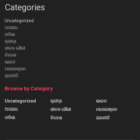
Categories
Uncategorized
ଅପରାଧ
ଓଡିଶା
କ୍ରୀଡ଼ା
ଜୀବନ ଶୈଳୀ
ବିଦେଶ
ଭାରତ
ମନୋରଞ୍ଜନ
ରାଜନୀତି
Browse by Category
Uncategorized
କ୍ରୀଡ଼ା
ଭାରତ
ଅପରାଧ
ଜୀବନ ଶୈଳୀ
ମନୋରଞ୍ଜନ
ଓଡିଶା
ବିଦେଶ
ରାଜନୀତି