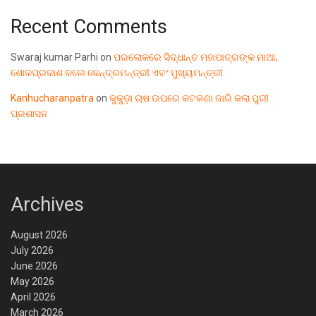
Recent Comments
Swaraj kumar Parhi
on
ପରଲୋକରେ ସିଦ୍ଧାନ୍ତ ମହାପାତ୍ରଙ୍କ ମାଆ,
ଶୋକପ୍ରକାଶ କଲେ କେନ୍ଦ୍ରମନ୍ତ୍ରୀ ଏବଂ ମୁଖ୍ୟମନ୍ତ୍ରୀ
Kanhucharanpatra
on
କୁକୁଡ଼ା ଚାଷ ଉପରେ କଟକଣା ଜାରି କଲା ପୁରୀ
ପ୍ରଶାସନ
Archives
August 2026
July 2026
June 2026
May 2026
April 2026
March 2026