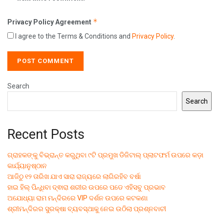
*
Privacy Policy Agreement
I agree to the Terms & Conditions and
Privacy Policy
.
Search
Search
Recent Posts
ଗ୍ରାହକଙ୍କୁ ବିଭ୍ରାନ୍ତ କରୁଥିବା ୯ଟି ପ୍ରମୁଖ ଡିଜିଟାଲ୍ ପ୍ଲାଟଫର୍ମ ଉପରେ କଡ଼ା
କାର୍ଯ୍ୟାନୁଷ୍ଠାନ
ଆଜିଠୁ ୧୨ ତାରିଖ ଯାଏ ସାରା ରାଜ୍ୟରେ ଲାଗିରହିବ ବର୍ଷା
ହାଇ ହିଲ୍ ପିନ୍ଧିବା ଦ୍ଵାରା ଶରୀର ଉପରେ ପଡେ ଏହିସବୁ ପ୍ରଭାବ
ଅଯୋଧ୍ୟା ରାମ ମନ୍ଦିରରେ VIP ଦର୍ଶନ ଉପରେ କଟକଣା
ଶ୍ରୀମନ୍ଦିରର ସୁରକ୍ଷା ବ୍ୟବସ୍ଥାକୁ ନେଇ ଉଠିଲା ପ୍ରଶ୍ନବାଚୀ