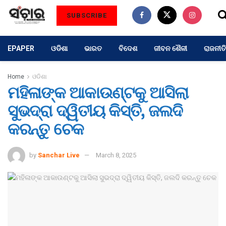
SUBSCRIBE
EPAPER
ଓଡିଶା
ଭାରତ
ବିଦେଶ
ଜୀବନ ଶୈଳୀ
ରାଜନୀତି
Home
ଓଡିଶା
ମହିଳାଙ୍କ ଆକାଉଣ୍ଟକୁ ଆସିଲା
ସୁଭଦ୍ରା ଦ୍ୱିତୀୟ କିସ୍ତି, ଜଲଦି
କରନ୍ତୁ ଚେକ
by
Sanchar Live
March 8, 2025