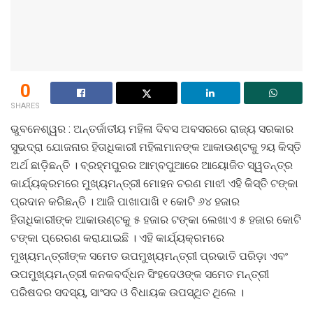
0
SHARES
ଭୁବନେଶ୍ୱର : ଅନ୍ତର୍ଜାତୀୟ ମହିଳା ଦିବସ ଅବସରରେ ରାଜ୍ୟ ସରକାର
ସୁଭଦ୍ରା ଯୋଜନାର ହିତାଧିକାରୀ ମହିଳାମାନଙ୍କ ଆକାଉଣ୍ଟକୁ ୨ୟ କିସ୍ତି
ଅର୍ଥ ଛାଡ଼ିଛନ୍ତି । ବ୍ରହ୍ମପୁରର ଆମ୍ବପୁଆରେ ଆୟୋଜିତ ସ୍ୱତନ୍ତ୍ର
କାର୍ଯ୍ୟକ୍ରମରେ ମୁଖ୍ୟମନ୍ତ୍ରୀ ମୋହନ ଚରଣ ମାଝୀ ଏହି କିସ୍ତି ଟଙ୍କା
ପ୍ରଦାନ କରିଛନ୍ତି । ଆଜି ପାଖାପାଖି ୧ କୋଟି ୬୪ ହଜାର
ହିତାଧିକାରୀଙ୍କ ଆକାଉଣ୍ଟକୁ ୫ ହଜାର ଟଙ୍କା ଲେଖାଏ ୫ ହଜାର କୋଟି
ଟଙ୍କା ପ୍ରେରଣ କରାଯାଇଛି । ଏହି କାର୍ଯ୍ୟକ୍ରମରେ
ମୁଖ୍ୟମନ୍ତ୍ରୀଙ୍କ ସମେତ ଉପମୁଖ୍ୟମନ୍ତ୍ରୀ ପ୍ରଭାତି ପରିଡ଼ା ଏବଂ
ଉପମୁଖ୍ୟମନ୍ତ୍ରୀ କନକବର୍ଦ୍ଧନ ସିଂହଦେଓଙ୍କ ସମେତ ମନ୍ତ୍ରୀ
ପରିଷଦର ସଦସ୍ୟ, ସାଂସଦ ଓ ବିଧାୟକ ଉପସ୍ଥିତ ଥିଲେ ।