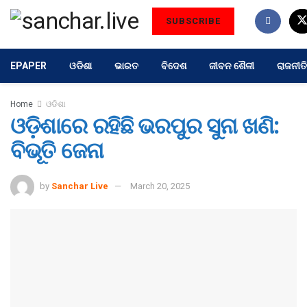
SUBSCRIBE
EPAPER
ଓଡିଶା
ଭାରତ
ବିଦେଶ
ଜୀବନ ଶୈଳୀ
ରାଜନୀତି
Home
ଓଡିଶା
ଓଡ଼ିଶାରେ ରହିଛି ଭରପୁର ସୁନା ଖଣି:
ବିଭୂତି ଜେନା
by
Sanchar Live
March 20, 2025