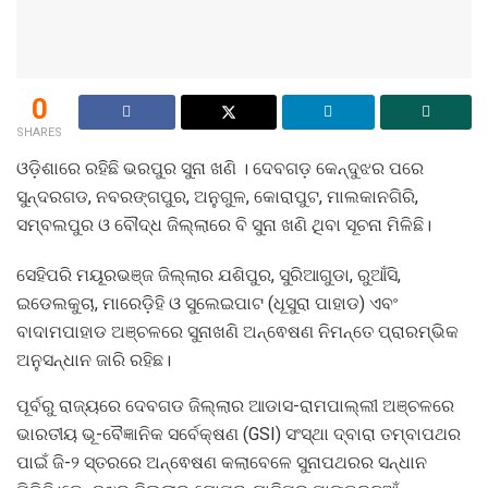
0
SHARES
ଓଡ଼ିଶାରେ ରହିଛି ଭରପୁର ସୁନା ଖଣି । ଦେବଗଡ଼ କେନ୍ଦୁଝର ପରେ
ସୁନ୍ଦରଗଡ, ନବରଙ୍ଗପୁର, ଅନୁଗୁଳ, କୋରାପୁଟ, ମାଲକାନଗିରି,
ସମ୍ବଲପୁର ଓ ବୌଦ୍ଧ ଜିଲ୍ଲାରେ ବି ସୁନା ଖଣି ଥିବା ସୂଚନା ମିଳିଛି।
ସେହିପରି ମୟୂରଭଞ୍ଜ ଜିଲ୍ଲାର ଯଶିପୁର, ସୁରିଆଗୁଡା, ରୁଆଁସି,
ଇଡେଲକୁଚା, ମାରେଡ଼ିହି ଓ ସୁଲେଇପାଟ (ଧୂସୁରା ପାହାଡ) ଏବଂ
ବାଦାମପାହାଡ ଅଞ୍ଚଳରେ ସୁନାଖଣି ଅନ୍ଵେଷଣ ନିମନ୍ତେ ପ୍ରାରମ୍ଭିକ
ଅନୁସନ୍ଧାନ ଜାରି ରହିଛ।
ପୂର୍ବରୁ ରାଜ୍ୟରେ ଦେବଗଡ ଜିଲ୍ଲାର ଆଡାସ-ରାମପାଲ୍ଲୀ ଅଞ୍ଚଳରେ
ଭାରତୀୟ ଭୂ-ବୈଜ୍ଞାନିକ ସର୍ବେକ୍ଷଣ (GSI) ସଂସ୍ଥା ଦ୍ବାରା ତମ୍ବାପଥର
ପାଇଁ ଜି-୨ ସ୍ତରରେ ଅନ୍ଵେଷଣ କଲାବେଳେ ସୁନାପଥରର ସନ୍ଧାନ