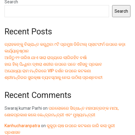
Search
Search
Recent Posts
ଗ୍ରାହକଙ୍କୁ ବିଭ୍ରାନ୍ତ କରୁଥିବା ୯ଟି ପ୍ରମୁଖ ଡିଜିଟାଲ୍ ପ୍ଲାଟଫର୍ମ ଉପରେ କଡ଼ା
କାର୍ଯ୍ୟାନୁଷ୍ଠାନ
ଆଜିଠୁ ୧୨ ତାରିଖ ଯାଏ ସାରା ରାଜ୍ୟରେ ଲାଗିରହିବ ବର୍ଷା
ହାଇ ହିଲ୍ ପିନ୍ଧିବା ଦ୍ଵାରା ଶରୀର ଉପରେ ପଡେ ଏହିସବୁ ପ୍ରଭାବ
ଅଯୋଧ୍ୟା ରାମ ମନ୍ଦିରରେ VIP ଦର୍ଶନ ଉପରେ କଟକଣା
ଶ୍ରୀମନ୍ଦିରର ସୁରକ୍ଷା ବ୍ୟବସ୍ଥାକୁ ନେଇ ଉଠିଲା ପ୍ରଶ୍ନବାଚୀ
Recent Comments
Swaraj kumar Parhi
on
ପରଲୋକରେ ସିଦ୍ଧାନ୍ତ ମହାପାତ୍ରଙ୍କ ମାଆ,
ଶୋକପ୍ରକାଶ କଲେ କେନ୍ଦ୍ରମନ୍ତ୍ରୀ ଏବଂ ମୁଖ୍ୟମନ୍ତ୍ରୀ
Kanhucharanpatra
on
କୁକୁଡ଼ା ଚାଷ ଉପରେ କଟକଣା ଜାରି କଲା ପୁରୀ
ପ୍ରଶାସନ