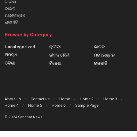
ବିଦେଶ
ଭାରତ
ମନୋରଞ୍ଜନ
ରାଜନୀତି
Browse by Category
Uncategorized
କ୍ରୀଡ଼ା
ଭାରତ
ଅପରାଧ
ଜୀବନ ଶୈଳୀ
ମନୋରଞ୍ଜନ
ଓଡିଶା
ବିଦେଶ
ରାଜନୀତି
About us
Contact us
Home
Home 2
Home 3
Home 4
Home 5
Home 6
Sample Page
© 2024
Sanchar News