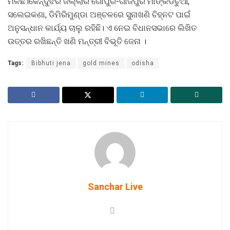
ମିଳିଛି।କେନ୍ଦୁଝର ଜିଲ୍ଲାର ଗୋପୁର-ଗାଜିପୁର ମାଙ୍କଡଚୁଆଁ,
ସଲେଇକଣା, ଡିମିରିମୁଣ୍ଡା ଅଞ୍ଚଳରେ ସୁନାଖଣି ଚିହ୍ନଟ ପାଇଁ
ଅନୁସନ୍ଧାନ କାର୍ଯ୍ୟ ଚାଲୁ ରହିଛି। ଏ ନେଇ ବିଧାନସଭାରେ ଲିଖିତ
ଉତ୍ତର ରଖିଛନ୍ତି ଖଣି ମନ୍ତ୍ରୀ ବିଭୂତି ଜେନା ।
Tags:
Bibhuti jena
gold mines
odisha
Sanchar Live