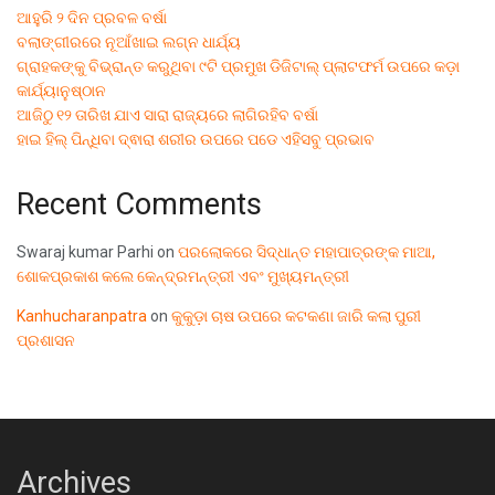
ଆହୁରି ୨ ଦିନ ପ୍ରବଳ ବର୍ଷା
ବଲାଙ୍ଗୀରରେ ନୂଆଁଖାଇ ଲଗ୍ନ ଧାର୍ଯ୍ୟ
ଗ୍ରାହକଙ୍କୁ ବିଭ୍ରାନ୍ତ କରୁଥିବା ୯ଟି ପ୍ରମୁଖ ଡିଜିଟାଲ୍ ପ୍ଲାଟଫର୍ମ ଉପରେ କଡ଼ା
କାର୍ଯ୍ୟାନୁଷ୍ଠାନ
ଆଜିଠୁ ୧୨ ତାରିଖ ଯାଏ ସାରା ରାଜ୍ୟରେ ଲାଗିରହିବ ବର୍ଷା
ହାଇ ହିଲ୍ ପିନ୍ଧିବା ଦ୍ଵାରା ଶରୀର ଉପରେ ପଡେ ଏହିସବୁ ପ୍ରଭାବ
Recent Comments
Swaraj kumar Parhi
on
ପରଲୋକରେ ସିଦ୍ଧାନ୍ତ ମହାପାତ୍ରଙ୍କ ମାଆ,
ଶୋକପ୍ରକାଶ କଲେ କେନ୍ଦ୍ରମନ୍ତ୍ରୀ ଏବଂ ମୁଖ୍ୟମନ୍ତ୍ରୀ
Kanhucharanpatra
on
କୁକୁଡ଼ା ଚାଷ ଉପରେ କଟକଣା ଜାରି କଲା ପୁରୀ
ପ୍ରଶାସନ
Archives