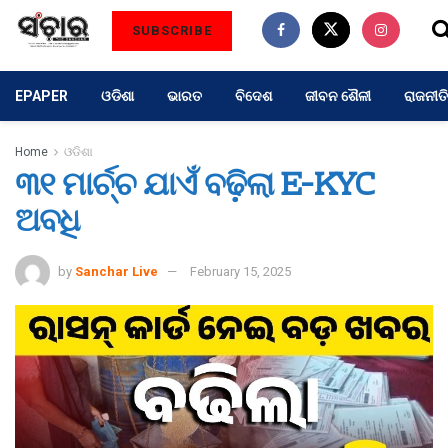
SUBSCRIBE
EPAPER
ଓଡିଶା
ଭାରତ
ବିଦେଶ
ଜୀବନ ଶୈଳୀ
ରାଜନୀତି
Home
ଓଡିଶା
୩୧ ମାର୍ଚ୍ଚ ଯାଏଁ ବଢ଼ିଲା E-KYC
ଅବଧି
by
Sanchar Live
February 15, 2025