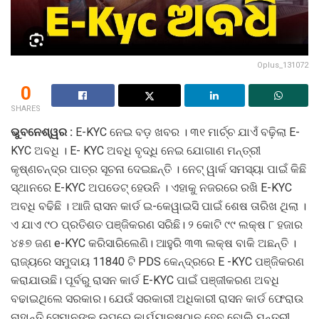
Oplus_131072
0
SHARES
ଭୁବନେଶ୍ୱର :
E-KYC ନେଇ ବଡ଼ ଖବର । ୩୧ ମାର୍ଚ୍ଚ ଯାଏଁ ବଢ଼ିଲା E-
KYC ଅବଧି । E- KYC ଅବଧି ବୃଦ୍ଧି ନେଇ ଯୋଗାଣ ମନ୍ତ୍ରୀ
କୃଷ୍ଣଚନ୍ଦ୍ର ପାତ୍ର ସୂଚନା ଦେଇଛନ୍ତି । ନେଟ୍ ୱାର୍କ ସମସ୍ୟା ପାଇଁ କିଛି
ସ୍ଥାନରେ E-KYC ଅପଡେଟ୍ ହେଉନି । ଏହାକୁ ନଜରରେ ରଖି E-KYC
ଅବଧି ବଢିଛି । ଆଜି ରାସନ କାର୍ଡ ଇ-କେୱାଇସି ପାଇଁ ଶେଷ ତାରିଖ ଥିଲା ।
ଏ ଯାଏ ୯୦ ପ୍ରତିଶତ ପଞ୍ଜିକରଣ ସରିଛି। ୨ କୋଟି ୯୯ ଲକ୍ଷ ୮ ହଜାର
୪୫୭ ଜଣ e-KYC କରିସାରିଲେଣି। ଆହୁରି ୩୩ ଲକ୍ଷ ବାକି ଅଛନ୍ତି ।
ରାଜ୍ୟରେ ସମୁଦାୟ 11840 ଟି PDS କେନ୍ଦ୍ରରେ E -KYC ପଞ୍ଜିକରଣ
କରାଯାଉଛି। ପୂର୍ବରୁ ରାସନ କାର୍ଡ E-KYC ପାଇଁ ପଞ୍ଜୀକରଣ ଅବଧି
ବଢାଇଥିଲେ ସରକାର। ଯେଉଁ ସରକାରୀ ଅଧିକାରୀ ରାସନ କାର୍ଡ ଫେରାଉ
ନାହାନ୍ତି ସେମାନଙ୍କ ଉପରେ କାର୍ଯ୍ୟାନୁଷ୍ଠାନ ହେବ ବୋଲି ମନ୍ତ୍ରୀ