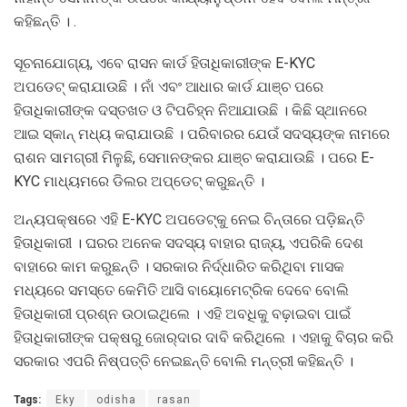
କହିଛନ୍ତି । .
ସୂଚନାଯୋଗ୍ୟ, ଏବେ ରାସନ କାର୍ଡ ହିତାଧିକାରୀଙ୍କ E-KYC
ଅପଡେଟ୍‌ କରାଯାଉଛି । ନାଁ ଏବଂ ଆଧାର କାର୍ଡ ଯାଞ୍ଚ ପରେ
ହିତାଧିକାରୀଙ୍କ ଦସ୍ତଖତ ଓ ଟିପଚିହ୍ନ ନିଆଯାଉଛି । କିଛି ସ୍ଥାନରେ
ଆଇ ସ୍କାନ୍‌ ମଧ୍ୟ କରାଯାଉଛି । ପରିବାରର ଯେଉଁ ସଦସ୍ୟଙ୍କ ନାମରେ
ରାଶନ ସାମଗ୍ରୀ ମିଳୁଛି, ସେମାନଙ୍କର ଯାଞ୍ଚ କରାଯାଉଛି । ପରେ E-
KYC ମାଧ୍ୟମରେ ଡିଲର ଅପ୍‌ଡେଟ୍‌ କରୁଛନ୍ତି ।
ଅନ୍ୟପକ୍ଷରେ ଏହି E-KYC ଅପଡେଟ୍‌କୁ ନେଇ ଚିନ୍ତାରେ ପଡ଼ିଛନ୍ତି
ହିତାଧିକାରୀ । ଘରର ଅନେକ ସଦସ୍ୟ ବାହାର ରାଜ୍ୟ, ଏପରିକି ଦେଶ
ବାହାରେ କାମ କରୁଛନ୍ତି । ସରକାର ନିର୍ଦ୍ଧାରିତ କରିଥିବା ମାସକ
ମଧ୍ୟରେ ସମସ୍ତେ କେମିତି ଆସି ବାୟୋମେଟ୍ରିକ ଦେବେ ବୋଲି
ହିତାଧିକାରୀ ପ୍ରଶ୍ନ ଉଠାଇଥିଲେ । ଏହି ଅବଧିକୁ ବଢ଼ାଇବା ପାଇଁ
ହିତାଧିକାରୀଙ୍କ ପକ୍ଷରୁ ଜୋର୍‌ଦାର ଦାବି କରିଥିଲେ । ଏହାକୁ ବିଚାର କରି
ସରକାର ଏପରି ନିଷ୍ପତ୍ତି ନେଇଛନ୍ତି ବୋଲି ମନ୍ତ୍ରୀ କହିଛନ୍ତି ।
Tags:
Eky
odisha
rasan