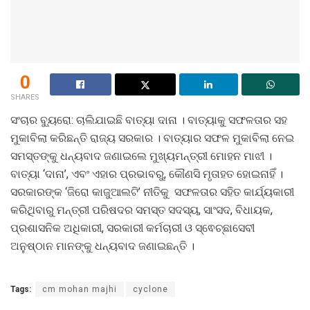
0
SHARES
ସଂଚାର ବ୍ୟୁରୋ: ଚାଲିଯାଇଛି ବାତ୍ୟା ଦାନା । ବାତ୍ୟାକୁ ସଫଳତାର ସହ
ମୁକାବିଲା କରିଛନ୍ତି ରାଜ୍ୟ ସରକାର । ବାତ୍ୟାର ସଫଳ ମୁକାବିଲା ନେଇ
ସମସ୍ତଙ୍କୁ ଧନ୍ୟବାଦ ଜଣାଇଲେ ମୁଖ୍ୟମନ୍ତ୍ରୀ ମୋହନ ମାଝୀ ।
ବାତ୍ୟା ‘ଦାନା’, ଏବଂ ଏହାର ପ୍ରଭାବରୁ, କୌଣସି ମୃତାହତ ହୋଇନାହିଁ ।
ସରକାରଙ୍କ ‘ଜିରୋ କାଜୁଆଲଟି’ ନୀତିକୁ ସଫଳତାର ସହିତ କାର୍ଯ୍ୟକାରୀ
କରିଥିବାରୁ ମନ୍ତ୍ରୀ ପରିଷଦର ସମସ୍ତ ସଦସ୍ୟ, ସାଂସଦ, ବିଧାୟକ,
ପ୍ରଶାସନିକ ଅଧିକାରୀ, ସରକାରୀ କର୍ମଚାରୀ ଓ ସ୍ଵେଚ୍ଛାସେବୀ
ଅନୁଷ୍ଠାନ ମାନଙ୍କୁ ଧନ୍ୟବାଦ ଜଣାଇଛନ୍ତି ।
Tags:
cm mohan majhi
cyclone