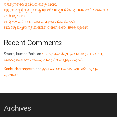
ବଲାଙ୍ଗୀରରେ ନୂଆଁଖାଇ ଲଗ୍ନ ଧାର୍ଯ୍ୟ
ଗ୍ରାହକଙ୍କୁ ବିଭ୍ରାନ୍ତ କରୁଥିବା ୯ଟି ପ୍ରମୁଖ ଡିଜିଟାଲ୍ ପ୍ଲାଟଫର୍ମ ଉପରେ କଡ଼ା
କାର୍ଯ୍ୟାନୁଷ୍ଠାନ
ଆଜିଠୁ ୧୨ ତାରିଖ ଯାଏ ସାରା ରାଜ୍ୟରେ ଲାଗିରହିବ ବର୍ଷା
ହାଇ ହିଲ୍ ପିନ୍ଧିବା ଦ୍ଵାରା ଶରୀର ଉପରେ ପଡେ ଏହିସବୁ ପ୍ରଭାବ
Recent Comments
Swaraj kumar Parhi
on
ପରଲୋକରେ ସିଦ୍ଧାନ୍ତ ମହାପାତ୍ରଙ୍କ ମାଆ,
ଶୋକପ୍ରକାଶ କଲେ କେନ୍ଦ୍ରମନ୍ତ୍ରୀ ଏବଂ ମୁଖ୍ୟମନ୍ତ୍ରୀ
Kanhucharanpatra
on
କୁକୁଡ଼ା ଚାଷ ଉପରେ କଟକଣା ଜାରି କଲା ପୁରୀ
ପ୍ରଶାସନ
Archives