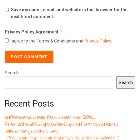
Save my name, email, and website in this browser for the
next time I comment.
*
Privacy Policy Agreement
I agree to the Terms & Conditions and
Privacy Policy
.
Search
Search
Recent Posts
ମେଡିକାଲ ବେଡ଼ରେ ସୋନୁ ନିଗମ, ସେୟାର କଲେ ଭିଡିଓ…
ଦିନରେ ଅଫିସ୍, ରାତିରେ ଫୁଡ୍ ଡେଲିଭରି: ଲୁହ ଆଣିଦେବ ପ୍ରେମ କାହାଣୀ
ଖୋଲିଲା ହୀରାକୁଦର ଆଉ ୪ ଗେଟ୍
UPI ପେମେଣ୍ଟ ରହିବ ମାଗଣା: ଗ୍ରାହକଙ୍କଠାରୁ ନିଆଯିବନି କୌଣସି ଚାର୍ଜ