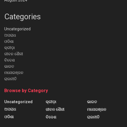
August 2024
Categories
Uncategorized
ଅପରାଧ
ଓଡିଶା
କ୍ରୀଡ଼ା
ଜୀବନ ଶୈଳୀ
ବିଦେଶ
ଭାରତ
ମନୋରଞ୍ଜନ
ରାଜନୀତି
Browse by Category
Uncategorized
କ୍ରୀଡ଼ା
ଭାରତ
ଅପରାଧ
ଜୀବନ ଶୈଳୀ
ମନୋରଞ୍ଜନ
ଓଡିଶା
ବିଦେଶ
ରାଜନୀତି