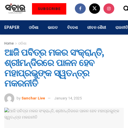
SUBSCRIBE
EPAPER
ଓଡିଶା
ଭାରତ
ବିଦେଶ
ଜୀବନ ଶୈଳୀ
ରାଜନୀତି
Home
ଓଡିଶା
ଆଜି ପବିତ୍ର ମକର ସଂକ୍ରାନ୍ତି,
ଶ୍ରୀମନ୍ଦିରରେ ପାଳନ ହେବ
ମହାପ୍ରଭୁଙ୍କ ସ୍ୱତନ୍ତ୍ର
ମକରନୀତି
by
Sanchar Live
January 14, 2025