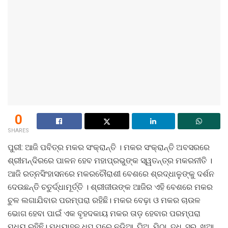
0
SHARES
ପୁରୀ: ଆଜି ପବିତ୍ର ମକର ସଂକ୍ରାନ୍ତି । ମକର ସଂକ୍ରାନ୍ତି ଅବସରରେ
ଶ୍ରୀମନ୍ଦିରରେ ପାଳନ ହେବ ମହାପ୍ରଭୁଙ୍କ ସ୍ୱତନ୍ତ୍ର ମକରନୀତି ।
ଆଜି ରତ୍ନସିଂହାସନରେ ମକରଚୌରାଶୀ ବେଶରେ ଶ୍ରଦ୍ଧାଳୁଙ୍କୁ ଦର୍ଶନ
ଦେଉଛନ୍ତି ଚତୁର୍ଦ୍ଧାମୂର୍ତ୍ତି । ଶ୍ରୀଜୀଉଙ୍କ ଆଜିର ଏହି ବେଶରେ ମକର
ଚୁଳ ଲଗାଯିବାର ପରମ୍ପରା ରହିଛି। ମକର ବେଢ଼ା ଓ ମକର ଚାଉଳ
ଭୋଗ ହେବା ପାଇଁ ଏକ ବୃହଦକାୟ ମକର ତାଡ଼ ହେବାର ପରମ୍ପରା
ମଧ୍ୟ ରହିଛି। ମଧ୍ୟାହ୍ନ ଧୂପ ପରେ ନଡିଆ, ଘିଅ, ମିଠା, ଦୁଧ, ସର, ଖୁଆ