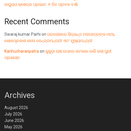
ଲଘୁଚାପ କ୍ଷେତ୍ର ପ୍ରଭାବ: ୭ ଦିନ ପ୍ରବଳ ବର୍ଷା
Recent Comments
Swaraj kumar Parhi
on
ପରଲୋକରେ ସିଦ୍ଧାନ୍ତ ମହାପାତ୍ରଙ୍କ ମାଆ,
ଶୋକପ୍ରକାଶ କଲେ କେନ୍ଦ୍ରମନ୍ତ୍ରୀ ଏବଂ ମୁଖ୍ୟମନ୍ତ୍ରୀ
Kanhucharanpatra
on
କୁକୁଡ଼ା ଚାଷ ଉପରେ କଟକଣା ଜାରି କଲା ପୁରୀ
ପ୍ରଶାସନ
Archives
August 2026
July 2026
June 2026
May 2026