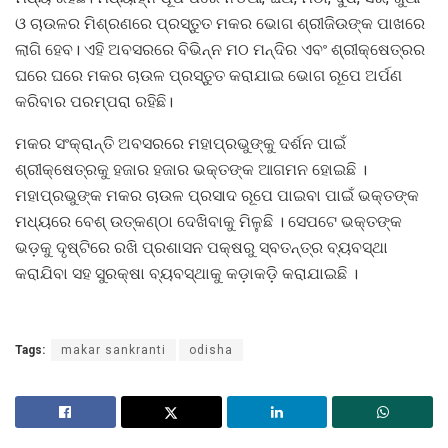
ଓ ଚାଉଳର ମିଶ୍ରଣରେ ପ୍ରସ୍ତୁତ ମକର ଭୋଗ ଶ୍ରୀଜିଉଙ୍କ ପାଖରେ
ଲାଗି ହେବ। ଏହି ଅବସରରେ ବିଭିନ୍ନ ମଠ ମନ୍ଦିର ଏବଂ ଶ୍ରୀକ୍ଷେତ୍ରର
ଘରେ ଘରେ ମକର ଚାଉଳ ପ୍ରସ୍ତୁତ କରାଯାଇ ଭୋଗ ରୂପେ ଅର୍ପଣ
କରିବାର ପରମ୍ପରା ରହିଛି।
ମକର ସଂକ୍ରାନ୍ତି ଅବସରରେ ମହାପ୍ରଭୁଙ୍କୁ ଦର୍ଶନ ପାଇଁ
ଶ୍ରୀକ୍ଷେତ୍ରକୁ ହଜାର ହଜାର ଭକ୍ତଙ୍କ ଆଗମନ ହୋଇଛି ।
ମହାପ୍ରଭୁଙ୍କ ମକର ଚାଉଳ ପ୍ରସାଦ ରୂପେ ପାଇବା ପାଇଁ ଭକ୍ତଙ୍କ
ମଧ୍ୟରେ ବେଶ୍ ଉତ୍କଣ୍ଠା ଦେଖିବାକୁ ମିଳୁଛି । ସେପଟେ ଭକ୍ତଙ୍କ
ଭଡ଼କୁ ଦୃଷ୍ଟିରେ ରଖି ପ୍ରଶାସନ ପକ୍ଷରୁ ସ୍ବତନ୍ତ୍ର ବ୍ୟବସ୍ଥା
କରାଯିବା ସହ ସୁରକ୍ଷା ବ୍ୟବସ୍ଥାକୁ କଡ଼ାକଡ଼ି କରାଯାଇଛି ।
Tags:
makar sankranti
odisha