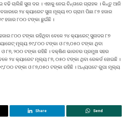
ଇ ବଢି ଚାଲିଛି ସୁନା ଦର । ଏହାକୁ ନେଇ ଚିନ୍ତାରେ ଗ୍ରାହକ । କିନ୍ତୁ ଆଜି
ୟ ବଜାରରେ ୨୪ କ୍ୟାରେଟ ସୁନା ମୂଲ୍ୟ ୧୦ ଗ୍ରାମ ପିଛା ୮୭ ହଜାର
୯ ହଜାର ୮୦୦ ଟଙ୍କା ଛୁଇଁଛି ।
ହଜାର ୮୦୦ ଟଙ୍କା ରହିଥିବା ବେଳେ ୨୪ କ୍ୟାରେଟ୍ ସୁନାଦର ୮୭
୍ୟାରେଟ୍ ମୂଲ୍ୟ ୭୯,୮୦୦ ଟଙ୍କା ଓ ୮୭,୦୫୦ ଟଙ୍କା ଥିବା
 ଓ ୮୭, ୨୦୦ ଟଙ୍କା ରହିଛି । ଦକ୍ଷିଣ ଭାରତର ପ୍ରମୁଖ ସହର
େଳେ ୨୪ କ୍ୟାରେଟ ମୂଲ୍ୟ ୮୭, ୦୫୦ ଟଙ୍କା ଥିବା ରେକର୍ଡ ହୋଇଛି ।
,୮୦୦ ଟଙ୍କା ଓ ୮୭,୦୫୦ ଟଙ୍କା ରହିଛି । ଅନ୍ୟପଟେ ରୁପା ମୂଲ୍ୟ
Share
Send