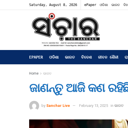
Saturday, August 8, 2026
ePaper
ଓଡିଶା
ଭାରତ
ବି
EPAPER
ଓଡିଶା
ଭାରତ
ବିଦେଶ
ଜୀବନ ଶୈଳୀ
ର
Home
ଭାରତ
ଜାଣନ୍ତୁ ଆଜି କଣ ରହିଛି
by
Sanchar Live
February 13, 2025
in
ଭାରତ