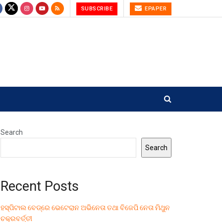
SUBSCRIBE
EPAPER
Search
Search
Recent Posts
ହସ୍ପିଟାଲ ବେଡ୍‌ରେ ଭେଟେରାନ ଅଭିନେତା ତଥା ବିଜେପି ନେତା ମିଥୁନ
ଚକ୍ରବର୍ତ୍ତୀ