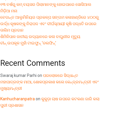
୧୩ ବର୍ଷରୁ କମ୍ ବୟସର ପିଲାମାନଙ୍କୁ ହୋଇପାରେ ସୋସିଆଲ
ମିଡ଼ିଆ ମନା
ବେଦାନ୍ତ ଆଲୁମିନିୟର ପ୍ରକଳ୍ପ ସଙ୍ଗମ କଳାହାଣ୍ଡିରେ ୪୦୦ରୁ
ଉର୍ଦ୍ଧ କୃଷକଙ୍କୁ ନିରାପଦ ଏବଂ ଦୀର୍ଘସ୍ଥାୟୀ କୃଷି ପଦ୍ଧତି ଉପରେ
ତାଲିମ ପ୍ରଦାନ
ଶିମିଳିପାଳ ଜାତୀୟ ଉଦ୍ୟାନରେ କଳା ବାଘୁଣୀର ମୃତ୍ୟୁ
ଚୀନ୍ ଉପକୂଳ ମୁହାଁ ଟାଇଫୁନ୍ ‘ଡଲଫିନ୍’
Recent Comments
Swaraj kumar Parhi
on
ପରଲୋକରେ ସିଦ୍ଧାନ୍ତ
ମହାପାତ୍ରଙ୍କ ମାଆ, ଶୋକପ୍ରକାଶ କଲେ କେନ୍ଦ୍ରମନ୍ତ୍ରୀ ଏବଂ
ମୁଖ୍ୟମନ୍ତ୍ରୀ
Kanhucharanpatra
on
କୁକୁଡ଼ା ଚାଷ ଉପରେ କଟକଣା ଜାରି କଲା
ପୁରୀ ପ୍ରଶାସନ