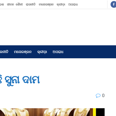
ଦେଶ
ଜୀବନ ଶୈଳୀ
ରାଜନୀତି
ମନୋରଞ୍ଜନ
କ୍ରୀଡ଼ା
ଅପରାଧ
ାଜନୀତି
ମନୋରଞ୍ଜନ
କ୍ରୀଡ଼ା
ଅପରାଧ
 ସୁନା ଦାମ
0