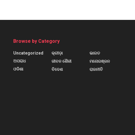
Browse by Category
Uncategorized
କ୍ରୀଡ଼ା
ଭାରତ
ଅପରାଧ
ଜୀବନ ଶୈଳୀ
ମନୋରଞ୍ଜନ
ଓଡିଶା
ବିଦେଶ
ରାଜନୀତି