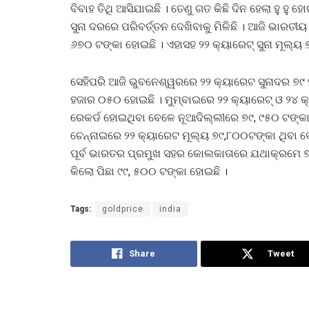
ବିବାହ ତିଥି ଆସିଯାଇଛି । ତେଣୁ ଗତ କିଛି ଦିନ ହେଲା ହୁ ହୁ ହୋ
ସୁନା ଦରରେ ପରିବର୍ତ୍ତନ ଦେଖିବାକୁ ମିଳିଛି । ଆଜି ଭାରତୀ
୬୭୦ ଟଙ୍କା ହୋଇଛି । ଏହାସହ ୨୨ କ୍ୟାରେଟ୍ ସୁନା ମୂଲ୍ୟ ୭
ସେହିପରି ଆଜି ଭୁବନେଶ୍ୱରରେ ୨୨ କ୍ୟାରେଟ ସୁନାଦର ୭୯ 
ହଜାର ୦୫୦ ହୋଇଛି । ମୁମ୍ବାଇରେ ୨୨ କ୍ୟାରେଟ୍ ଓ ୨୪ କ
ରେକର୍ଡ ହୋଇଥିବା ବେଳେ ନୂଆଦିଲ୍ଲୀରେ ୭୯, ୯୫୦ ଟଙ୍କା
ଚେନ୍ନାଇରେ ୨୨ କ୍ୟାରେଟ ମୂଲ୍ୟ ୭୯,୮୦୦ଟଙ୍କା ଥିବା ବ
ପୂର୍ବ ଭାରତର ପ୍ରମୁଖ ସହର କୋଲକାତାରେ ଯଥାକ୍ରମେ ୭୯
କିଲୋ ପିଛା ୯୯, ୫୦୦ ଟଙ୍କା ହୋଇଛି ।
Tags:
goldprice
india
Share
Tweet