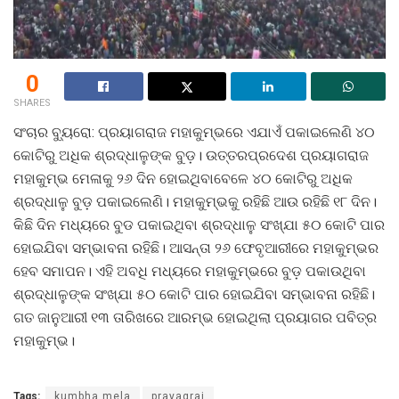
0
SHARES
ସଂଚାର ବ୍ୟୁରୋ: ପ୍ରୟାଗରାଜ ମହାକୁମ୍ଭରେ ଏଯାଏଁ ପକାଇଲେଣି ୪୦
କୋଟିରୁ ଅଧିକ ଶ୍ରଦ୍ଧାଳୁଙ୍କ ବୁଡ଼। ଉତ୍ତରପ୍ରଦେଶ ପ୍ରୟାଗରାଜ
ମହାକୁମ୍ଭ ମେଳାକୁ ୨୬ ଦିନ ହୋଇଥିବାବେଳେ ୪୦ କୋଟିରୁ ଅଧିକ
ଶ୍ରଦ୍ଧାଳୁ ବୁଡ଼ ପକାଇଲେଣି। ମହାକୁମ୍ଭକୁ ରହିଛି ଆଉ ରହିଛି ୧୮ ଦିନ।
କିଛି ଦିନ ମଧ୍ୟରେ ବୁଡ ପକାଇଥିବା ଶ୍ରଦ୍ଧାଳୁ ସଂଖ୍ଯା ୫୦ କୋଟି ପାର
ହୋଇଯିବା ସମ୍ଭାବନା ରହିଛି। ଆସନ୍ତା ୨୬ ଫେବୃଆରୀରେ ମହାକୁମ୍ଭର
ହେବ ସମାପନ। ଏହି ଅବଧି ମଧ୍ୟରେ ମହାକୁମ୍ଭରେ ବୁଡ଼ ପକାଉଥିବା
ଶ୍ରଦ୍ଧାଳୁଙ୍କ ସଂଖ୍ଯା ୫୦ କୋଟି ପାର ହୋଇଯିବା ସମ୍ଭାବନା ରହିଛି।
ଗତ ଜାନୁଆରୀ ୧୩ ତାରିଖରେ ଆରମ୍ଭ ହୋଇଥିଲା ପ୍ରୟାଗର ପବିତ୍ର
ମହାକୁମ୍ଭ।
Tags:
kumbha mela
prayagraj