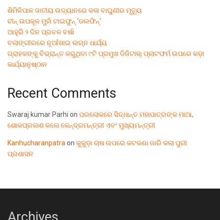
ଶିମିଳିପାଳ ଜାତୀୟ ଉଦ୍ୟାନରେ କଳା ବାଘୁଣୀର ମୃତ୍ୟୁ
ଚୀନ୍ ଉପକୂଳ ମୁହାଁ ଟାଇଫୁନ୍ ‘ଡଲଫିନ୍’
ଆହୁରି ୨ ଦିନ ପ୍ରବଳ ବର୍ଷା
ବଲାଙ୍ଗୀରରେ ନୂଆଁଖାଇ ଲଗ୍ନ ଧାର୍ଯ୍ୟ
ଗ୍ରାହକଙ୍କୁ ବିଭ୍ରାନ୍ତ କରୁଥିବା ୯ଟି ପ୍ରମୁଖ ଡିଜିଟାଲ୍ ପ୍ଲାଟଫର୍ମ ଉପରେ କଡ଼ା
କାର୍ଯ୍ୟାନୁଷ୍ଠାନ
Recent Comments
Swaraj kumar Parhi
on
ପରଲୋକରେ ସିଦ୍ଧାନ୍ତ ମହାପାତ୍ରଙ୍କ ମାଆ,
ଶୋକପ୍ରକାଶ କଲେ କେନ୍ଦ୍ରମନ୍ତ୍ରୀ ଏବଂ ମୁଖ୍ୟମନ୍ତ୍ରୀ
Kanhucharanpatra
on
କୁକୁଡ଼ା ଚାଷ ଉପରେ କଟକଣା ଜାରି କଲା ପୁରୀ
ପ୍ରଶାସନ
Archives