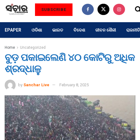
SUBSCRIBE
EPAPER
ଓଡିଶା
ଭାରତ
ବିଦେଶ
ଜୀବନ ଶୈଳୀ
ରାଜନୀତି
Home
Uncategorized
ବୁଡ଼ ପକାଇଲେଣି ୪୦ କୋଟିରୁ ଅଧିକ
ଶ୍ରଦ୍ଧାଳୁ
by
Sanchar Live
February 8, 2025