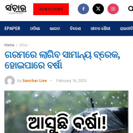
SUBSCRIBE
EPAPER
ଓଡିଶା
ଭାରତ
ବିଦେଶ
ଜୀବନ ଶୈଳୀ
ରାଜନୀତି
Home
ଓଡିଶା
ଗରମରେ ଲାଗିବ ସାମାନ୍ୟ ବ୍ରେକ,
ହୋଇପାରେ ବର୍ଷା
by
Sanchar Live
February 16, 2025