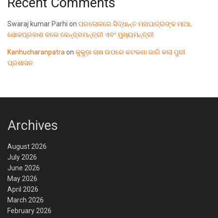
Recent Comments
Swaraj kumar Parhi
on
ପରଲୋକରେ ସିଦ୍ଧାନ୍ତ ମହାପାତ୍ରଙ୍କ ମାଆ,
ଶୋକପ୍ରକାଶ କଲେ କେନ୍ଦ୍ରମନ୍ତ୍ରୀ ଏବଂ ମୁଖ୍ୟମନ୍ତ୍ରୀ
Kanhucharanpatra
on
କୁକୁଡ଼ା ଚାଷ ଉପରେ କଟକଣା ଜାରି କଲା ପୁରୀ
ପ୍ରଶାସନ
Archives
August 2026
July 2026
June 2026
May 2026
April 2026
March 2026
February 2026