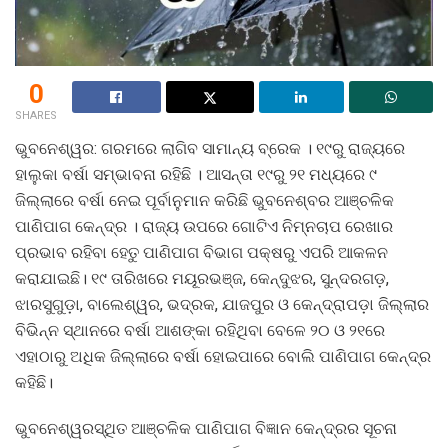
0
SHARES
ଭୁବନେଶ୍ୱର: ଗରମରେ ଲାଗିବ ସାମାନ୍ୟ ବ୍ରେକ । ୧୯ରୁ ରାଜ୍ୟରେ
ହାଲୁକା ବର୍ଷା ସମ୍ଭାବନା ରହିଛି । ଆସନ୍ତା ୧୯ରୁ ୨୧ ମଧ୍ୟରେ ୯
ଜିଲ୍ଲାରେ ବର୍ଷା ନେଇ ପୂର୍ବାନୁମାନ କରିଛି ଭୁବନେଶ୍ବର ଆଞ୍ଚଳିକ
ପାଣିପାଗ କେନ୍ଦ୍ର । ରାଜ୍ୟ ଉପରେ ଗୋଟିଏ ନିମ୍ନଚାପ ରେଖାର
ପ୍ରଭାବ ରହିବା ହେତୁ ପାଣିପାଗ ବିଭାଗ ପକ୍ଷରୁ ଏପରି ଆକଳନ
କରାଯାଇଛି। ୧୯ ତାରିଖରେ ମୟୂରଭଞ୍ଜ, କେନ୍ଦୁଝର, ସୁନ୍ଦରଗଡ଼,
ଝାରସୁଗୁଡ଼ା, ବାଲେଶ୍ୱର, ଭଦ୍ରକ, ଯାଜପୁର ଓ କେନ୍ଦ୍ରାପଡ଼ା ଜିଲ୍ଲାର
ବିଭିନ୍ନ ସ୍ଥାନରେ ବର୍ଷା ଆଶଙ୍କା ରହିଥିବା ବେଳେ ୨୦ ଓ ୨୧ରେ
ଏହାଠାରୁ ଅଧିକ ଜିଲ୍ଲାରେ ବର୍ଷା ହୋଇପାରେ ବୋଲି ପାଣିପାଗ କେନ୍ଦ୍ର
କହିଛି।
ଭୁବନେଶ୍ୱରସ୍ଥିତ ଆଞ୍ଚଳିକ ପାଣିପାଗ ବିଜ୍ଞାନ କେନ୍ଦ୍ରର ସୂଚନା