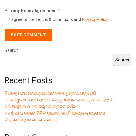
*
Privacy Policy Agreement
I agree to the Terms & Conditions and
Privacy Policy
.
Search
Search
Recent Posts
ବିଗବସ୍ ଫେମ୍ ଲୋପାମୁଦ୍ରା ରାଉତଙ୍କ ମୁମ୍ବାଇ ଘରୁ ଚୋରି
କମନୱେଲ୍ଥ ଗେମ୍ସ ଚାମ୍ପିଅନଙ୍କୁ ସାକ୍ଷାତ କଲେ ପ୍ରଧାନମନ୍ତ୍ରୀ
ପୁଣି ଆସୁଛି ଆଉ ଏକ ଲଘୁଚାପ, ପ୍ରବଳ ବର୍ଷିବ…
୨ ବର୍ଷ ପରେ ଦଳରେ ମିଳିଲା ସୁଯୋଗ, କାନ୍ଦି ପକାଇଲେ ସରଫରାଜ
ଚୀନ୍ ରେ ତାଣ୍ଡବ ରଚିଲା ‘ଡଲଫିନ୍’