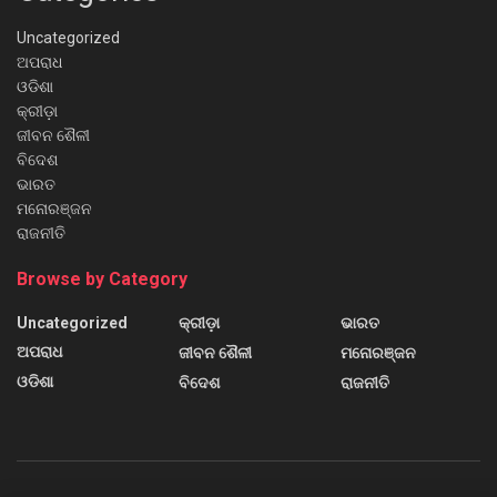
Uncategorized
ଅପରାଧ
ଓଡିଶା
କ୍ରୀଡ଼ା
ଜୀବନ ଶୈଳୀ
ବିଦେଶ
ଭାରତ
ମନୋରଞ୍ଜନ
ରାଜନୀତି
Browse by Category
Uncategorized
କ୍ରୀଡ଼ା
ଭାରତ
ଅପରାଧ
ଜୀବନ ଶୈଳୀ
ମନୋରଞ୍ଜନ
ଓଡିଶା
ବିଦେଶ
ରାଜନୀତି