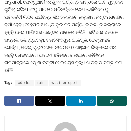
ଅନୁଯାୟୀ, ଫେବ୍ରୁଆରୀ ୧୪ରୁ ୧୯ ପର୍ଯ୍ୟନ୍ତ ରାଜ୍ୟରେ ପାଗ ମୁଖ୍ୟତଃ
ଶୁଖିଲା ରହିବ। ୧୯ରୁ ପାଗରେ ପରିବର୍ତ୍ତନ ହେବ। ସେହିଦିନଠାରୁ
ପରବର୍ତ୍ତୀ ୩ଦିନ ପର୍ଯ୍ୟନ୍ତ କିଛି ଜିଲ୍ଲାରେ ହାଲୁକାରୁ ମଧ୍ୟମଧରଣର
ବର୍ଷା ହେବ। ‌‌ସେହିପରି ଆସନ୍ତା ଦୁଇ ଦିନ ପର୍ଯ୍ୟନ୍ତ ବିଭିନ୍ନ ଜିଲ୍ଲାରେ
କୁହୁଡ଼ି ନେଇ ପାଣିପାଗ କେନ୍ଦ୍ର ଆକଳନ କରିଛି। ରବିବାର ସକାଳେ
ଭଦ୍ରକ, କେନ୍ଦ୍ରାପଡ଼ା, ଜଗତସିଂହପୁର, ଯାଜପୁର, ଢେଙ୍କାନାଳ,
ଖୋର୍ଦ୍ଧା, କଟକ, ସୁନ୍ଦରଗଡ଼, ନୟାଗଡ଼ ଓ ଗଞ୍ଜାମ ଜିଲ୍ଲାରେ ଘନ
କୁହୁଡ଼ି ହୋଇପାରେ। ଆଗାମୀ ୪ଦିନରେ ରାଜ୍ୟରେ ସର୍ବନିମ୍ନ
ତାପମାତ୍ରାରେ ୨ରୁ ୩ ଡିଗ୍ରୀ ସେଲସିୟସ ବୃଦ୍ଧି ପାଇବାର ସମ୍ଭାବନା
ରହିଛି।
Tags:
odisha
rain
weatherreport