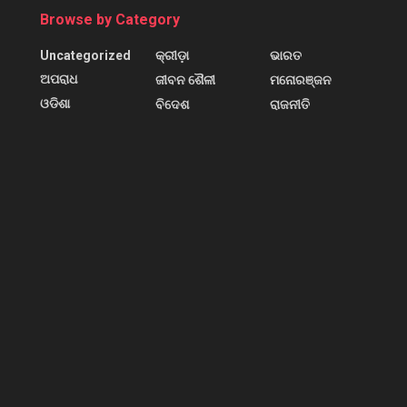
Browse by Category
Uncategorized
କ୍ରୀଡ଼ା
ଭାରତ
ଅପରାଧ
ଜୀବନ ଶୈଳୀ
ମନୋରଞ୍ଜନ
ଓଡିଶା
ବିଦେଶ
ରାଜନୀତି