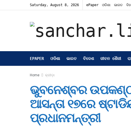
Saturday, August 8, 2026
ePaper
ଓଡିଶା
ଭାରତ
ବି
EPAPER
ଓଡିଶା
ଭାରତ
ବିଦେଶ
ଜୀବନ ଶୈଳୀ
ର
Home
କ୍ରୀଡ଼ା
ଭୁବନେଶ୍ବର ଉପକଣ୍ଠ
ଆସନ୍ତା ୧୭ରେ ଷ୍ଟାଡି
ପ୍ରଧାନମନ୍ତ୍ରୀ