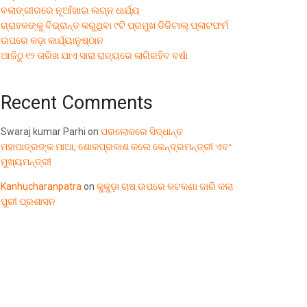
ବଲାଙ୍ଗୀରରେ ନୂଆଁଖାଇ ଲଗ୍ନ ଧାର୍ଯ୍ୟ
ଗ୍ରାହକଙ୍କୁ ବିଭ୍ରାନ୍ତ କରୁଥିବା ୯ଟି ପ୍ରମୁଖ ଡିଜିଟାଲ୍ ପ୍ଲାଟଫର୍ମ
ଉପରେ କଡ଼ା କାର୍ଯ୍ୟାନୁଷ୍ଠାନ
ଆଜିଠୁ ୧୨ ତାରିଖ ଯାଏ ସାରା ରାଜ୍ୟରେ ଲାଗିରହିବ ବର୍ଷା
Recent Comments
Swaraj kumar Parhi
on
ପରଲୋକରେ ସିଦ୍ଧାନ୍ତ
ମହାପାତ୍ରଙ୍କ ମାଆ, ଶୋକପ୍ରକାଶ କଲେ କେନ୍ଦ୍ରମନ୍ତ୍ରୀ ଏବଂ
ମୁଖ୍ୟମନ୍ତ୍ରୀ
Kanhucharanpatra
on
କୁକୁଡ଼ା ଚାଷ ଉପରେ କଟକଣା ଜାରି କଲା
ପୁରୀ ପ୍ରଶାସନ