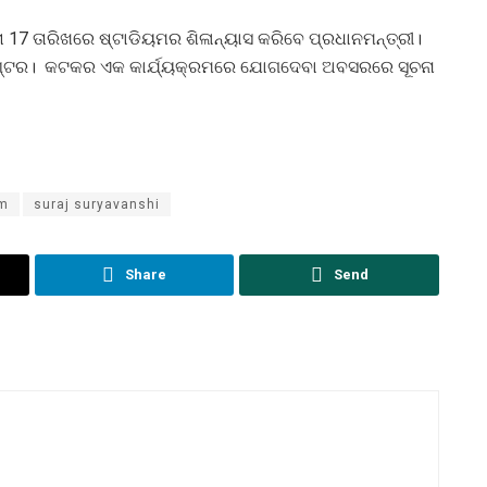
17 ତାରିଖରେ ଷ୍ଟାଡିୟମର ଶିଳାନ୍ୟାସ କରିବେ ପ୍ରଧାନମନ୍ତ୍ରୀ।
ସେଣ୍ଟର। କଟକର ଏକ କାର୍ଯ୍ୟକ୍ରମରେ ଯୋଗଦେବା ଅବସରରେ ସୂଚନା
um
suraj suryavanshi
Share
Send