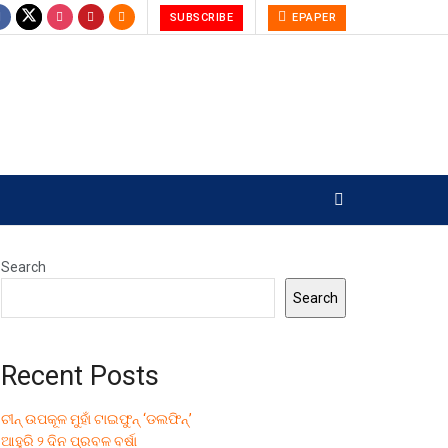
SUBSCRIBE
EPAPER
Search
Search
Recent Posts
ଚୀନ୍ ଉପକୂଳ ମୁହାଁ ଟାଇଫୁନ୍ ‘ଡଲଫିନ୍’
ଆହୁରି ୨ ଦିନ ପ୍ରବଳ ବର୍ଷା