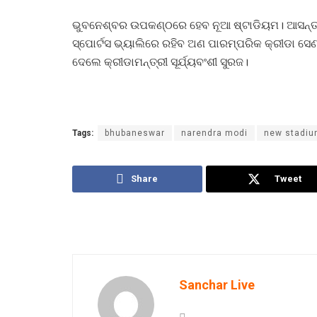
ଭୁବନେଶ୍ବର ଉପକଣ୍ଠରେ ହେବ ନୂଆ ଷ୍ଟାଡିୟମ। ଆସନ୍ତା 
ସ୍ପୋର୍ଟସ ଭ୍ୟାଲିରେ ରହିବ ଅଣ ପାରମ୍ପରିକ କ୍ରୀଡା 
ଦେଲେ କ୍ରୀଡାମନ୍ତ୍ରୀ ସୂର୍ଯ୍ୟବଂଶୀ ସୁରଜ।
Tags:
bhubaneswar
narendra modi
new stadi
Share
Tweet
Sanchar Live