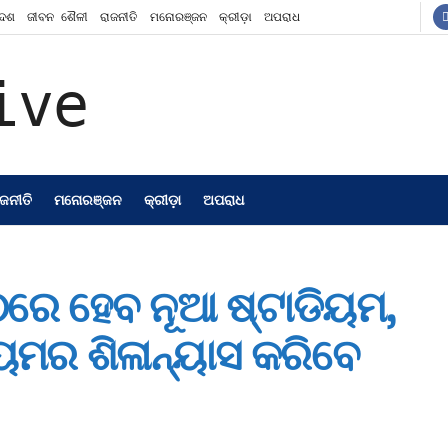
ଦେଶ
ଜୀବନ ଶୈଳୀ
ରାଜନୀତି
ମନୋରଞ୍ଜନ
କ୍ରୀଡ଼ା
ଅପରାଧ
ାଜନୀତି
ମନୋରଞ୍ଜନ
କ୍ରୀଡ଼ା
ଅପରାଧ
ରେ ହେବ ନୂଆ ଷ୍ଟାଡିୟମ,
ୟମର ଶିଳାନ୍ୟାସ କରିବେ