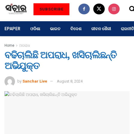
SUBSCRIBE
EPAPER
ଓଡିଶା
ଭାରତ
ବିଦେଶ
ଜୀବନ ଶୈଳୀ
ରାଜନୀତି
Home
ଅପରାଧ
ବଢିଚାଲିଛି ଅପରାଧ, ଖସିଚାଲିଛନ୍ତି
ଅଭିଯୁକ୍ତ
by
Sanchar Live
August 8, 2024