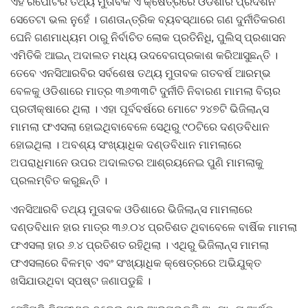
ଏହି ରିପୋର୍ଟର ତଥ୍ୟ ମୁତାବକ ଏ କ୍ଷେତ୍ରରେ ଓଡିଶାର ପ୍ରଦର୍ଶନ
ସେତେଟା ଭଲ ନୁହେଁ । ଗଣତାନ୍ତ୍ରିକ ବ୍ୟବସ୍ଥାରେ ଗଣ ଦୁର୍ନୀତିକରଣ
ଘେନି ଗଣମାଧ୍ୟମ ଠାରୁ ନିର୍ବାଚିତ ଲୋକ ପ୍ରତିନିଧି, ପୁଲିସ୍‍ ପ୍ରଶାସନ
ଏମିତିକି ଆଇନ୍‍ ଅଦାଲତ ମଧ୍ୟ ଉଦବେଗପ୍ରକାଶ କରିଆସୁଛନ୍ତି ।
ତେବେ ଏନସିଆରବିର ସର୍ବଶେଷ ତଥ୍ୟ ମୁତାବକ ଗତବର୍ଷ ଆରମ୍ଭ
ବେଳକୁ ଓଡିଶାରେ ମାତ୍ର ୩୬୩୩ଟି ଦୁର୍ନୀତି ନିବାରଣ ମାମଲା ବିଚାର
ପ୍ରତୀକ୍ଷାରେ ଥିଲା । ଏହା ପୂର୍ବବର୍ଷରେ ମୋଟେ ୨୪୭ଟି ଭିଜିଲାନ୍ସ
ମାମଲା ଫଏସଲା ହୋଇଥିବାବେଳେ ସେଥିରୁ ୯୦ଟିରେ ଦଣ୍ଡବିଧାନ
ହୋଇଥିଲା । ଅବଶ୍ୟ ସଂଖ୍ୟାଧିକ ଦଣ୍ଡବିଧାନ ମାମଲାରେ
ଅପରାଧିମାନେ ଉପର ଅଦାଲତର ଆଶ୍ରୟନେଇ ପୁଣି ମାମଲାକୁ
ପ୍ରଲମ୍ବିତ କରୁଛନ୍ତି ।
ଏନସିଆରବି ତଥ୍ୟ ମୁତାବକ ଓଡିଶାରେ ଭିଜିଲାନ୍ସ ମାମଲାରେ
ଦଣ୍ଡବିଧାନ ହାର ମାତ୍ର ୩୬.୦୪ ପ୍ରତିଶତ ଥିବାବେଳେ ବାର୍ଷିକ ମାମଲା
ଫଏସଲା ହାର ୬.୪ ପ୍ରତିଶତ ରହିଥିଲା । ଏଥିରୁ ଭିଜିଲାନ୍ସ ମାମଲା
ଫଏସଲାରେ ବିଳମ୍ବ ଏବଂ ସଂଖ୍ୟାଧିକ କ୍ଷେତ୍ରରେ ଅଭିଯୁକ୍ତ
ଖସିଯାଉଥିବା ସ୍ପଷ୍ଟ ଜଣାପଡୁଛି ।