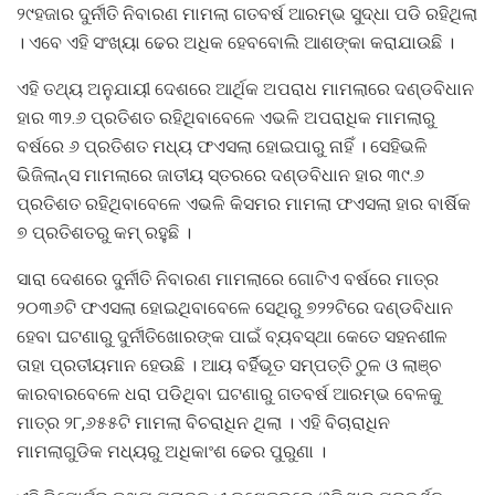
୨୯ହଜାର ଦୁର୍ନୀତି ନିବାରଣ ମାମଲା ଗତବର୍ଷ ଆରମ୍ଭ ସୁଦ୍ଧା ପଡି ରହିଥିଲା
। ଏବେ ଏହି ସଂଖ୍ୟା ଢେର ଅଧିକ ହେବବୋଲି ଆଶଙ୍କା କରାଯାଉଛି ।
ଏହି ତଥ୍ୟ ଅନୁଯାୟୀ ଦେଶରେ ଆର୍ଥିକ ଅପରାଧ ମାମଲାରେ ଦଣ୍ଡବିଧାନ
ହାର ୩୨.୬ ପ୍ରତିଶତ ରହିଥିବାବେଳେ ଏଭଳି ଅପରାଧିକ ମାମଲାରୁ
ବର୍ଷରେ ୬ ପ୍ରତିଶତ ମଧ୍ୟ ଫଏସଲା ହୋଇପାରୁ ନାହିଁ । ସେହିଭଳି
ଭିଜିଲାନ୍ସ ମାମଲାରେ ଜାତୀୟ ସ୍ତରରେ ଦଣ୍ଡବିଧାନ ହାର ୩୯.୬
ପ୍ରତିଶତ ରହିଥିବାବେଳେ ଏଭଳି କିସମର ମାମଲା ଫଏସଲା ହାର ବାର୍ଷିକ
୭ ପ୍ରତିଶତରୁ କମ୍‍ ରହୁଛି ।
ସାରା ଦେଶରେ ଦୁର୍ନୀତି ନିବାରଣ ମାମଲାରେ ଗୋଟିଏ ବର୍ଷରେ ମାତ୍ର
୨୦୩୬ଟି ଫଏସଲା ହୋଇଥିବାବେଳେ ସେଥିରୁ ୭୨୨ଟିରେ ଦଣ୍ଡବିଧାନ
ହେବା ଘଟଣାରୁ ଦୁର୍ନୀତିଖୋରଙ୍କ ପାଇଁ ବ୍ୟବସ୍ଥା କେତେ ସହନଶୀଳ
ତାହା ପ୍ରତୀୟମାନ ହେଉଛି । ଆୟ ବର୍ହିଭୂତ ସମ୍ପତ୍ତି ଠୁଳ ଓ ଲାଞ୍ଚ
କାରବାରବେଳେ ଧରା ପଡିଥିବା ଘଟଣାରୁ ଗତବର୍ଷ ଆରମ୍ଭ ବେଳକୁ
ମାତ୍ର ୨୮,୬୫୫ଟି ମାମଲା ବିଚରାଧିନ ଥିଲା । ଏହି ବିଚାରାଧିନ
ମାମଲାଗୁଡିକ ମଧ୍ୟରୁ ଅଧିକାଂଶ ଢେର ପୁରୁଣା ।