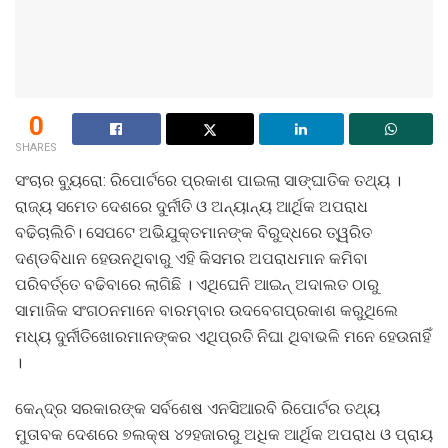
0
SHARES
ସଂଚାର ବ୍ୟୁରୋ: ରିପୋର୍ଟରେ ପ୍ରକାଶ ପାଇଲା ସାଙ୍ଘାତିକ ତଥ୍ୟ ।
ରାଜ୍ୟ ସମେତ ଦେଶରେ ଦୁର୍ନୀତି ଓ ଅନ୍ୟାନ୍ୟ ଆର୍ଥିକ ଅପରାଧ
ବଢିଚାଲିଚି। ସେପଟେ ଅଭିଯୁକ୍ତମାନଙ୍କ ବିରୁଦ୍ଧରେ ତ୍ୱରିତ
ଦଣ୍ଡବିଧାନ ହେଉନଥିବାରୁ ଏହି କିସମର ଅପରାଧମାନ କମିବା
ପରିବର୍ତ୍ତେ ବଢିବାରେ ଲାଗିଛି । ଏଥିଘେନି ଆଇନ୍‍ ଅଦାଲତ ଠାରୁ
ସାମାଜିକ ସଂଗଠନମାନେ ବାରମ୍ବାର ଉଦବେଗପ୍ରକାଶ କରୁଥିଲେ
ମଧ୍ୟ ଦୁର୍ନୀତିଖୋରମାନଙ୍କର ଏଥିପ୍ରତି ନିଘା ଥିବାଭଳି ମନେ ହେଉନାହିଁ
।
କେନ୍ଦ୍ର ସରକାରଙ୍କ ସର୍ବଶେଷ ଏନସିଆରବି ରିପୋର୍ଟର ତଥ୍ୟ
ମୁତାବକ ଦେଶରେ ୭ଲକ୍ଷ ୪୨ହଜାରରୁ ଅଧିକ ଆର୍ଥିକ ଅପରାଧ ଓ ପ୍ରାୟ