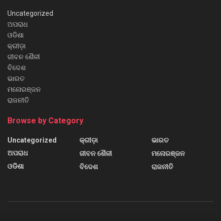
Uncategorized
ଅପରାଧ
ଓଡିଶା
କ୍ରୀଡ଼ା
ଜୀବନ ଶୈଳୀ
ବିଦେଶ
ଭାରତ
ମନୋରଞ୍ଜନ
ରାଜନୀତି
Browse by Category
Uncategorized
କ୍ରୀଡ଼ା
ଭାରତ
ଅପରାଧ
ଜୀବନ ଶୈଳୀ
ମନୋରଞ୍ଜନ
ଓଡିଶା
ବିଦେଶ
ରାଜନୀତି