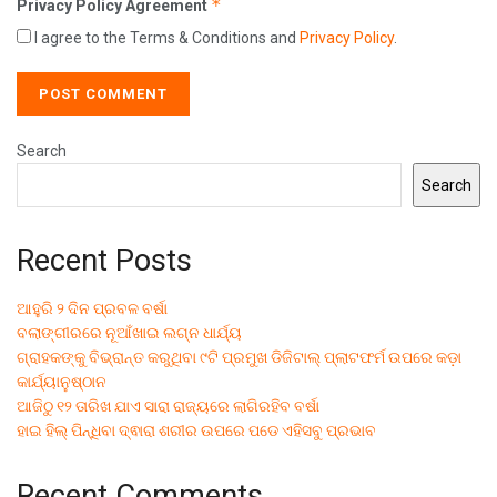
*
Privacy Policy Agreement
I agree to the Terms & Conditions and
Privacy Policy
.
Search
Search
Recent Posts
ଆହୁରି ୨ ଦିନ ପ୍ରବଳ ବର୍ଷା
ବଲାଙ୍ଗୀରରେ ନୂଆଁଖାଇ ଲଗ୍ନ ଧାର୍ଯ୍ୟ
ଗ୍ରାହକଙ୍କୁ ବିଭ୍ରାନ୍ତ କରୁଥିବା ୯ଟି ପ୍ରମୁଖ ଡିଜିଟାଲ୍ ପ୍ଲାଟଫର୍ମ ଉପରେ କଡ଼ା
କାର୍ଯ୍ୟାନୁଷ୍ଠାନ
ଆଜିଠୁ ୧୨ ତାରିଖ ଯାଏ ସାରା ରାଜ୍ୟରେ ଲାଗିରହିବ ବର୍ଷା
ହାଇ ହିଲ୍ ପିନ୍ଧିବା ଦ୍ଵାରା ଶରୀର ଉପରେ ପଡେ ଏହିସବୁ ପ୍ରଭାବ
Recent Comments