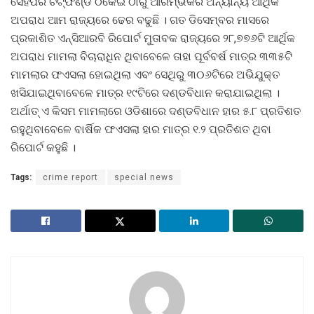
ସେହିପରି ଚିଟ୍‍ଫଣ୍ଡ ଠକେଇ ଠାରୁ ଆରମ୍ଭକରି ଅନ୍ୟାନ୍ୟ ଆର୍ଥିକ
ଅପରାଧ ଆମ ରାଜ୍ୟରେ ଢେର ବଢୁଛି । ଗତ ଡିସେମ୍ବର ମାସରେ
ପ୍ରକାଶିତ ଏନ୍‍ସିଆରବି ରିପୋର୍ଟ ମୁତାବକ ରାଜ୍ୟରେ ୨୮,୭୭୬ଟି ଆର୍ଥିକ
ଅପରାଧ ମାମଲା ବିଚାରାଧିନ ଥିବାବେଳେ ତାହା ପୂର୍ବବର୍ଷ ମାତ୍ର ୩୩୫ଟି
ମାମଲାର ଫଏସଲା ହୋଇଥିଲା ଏବଂ ସେଥିରୁ ୩୦୬ଟିରେ ଅଭିଯୁକ୍ତ
ଖସିଯାଇଥିବାବେଳେ ମାତ୍ର ୧୯ଟିରେ ଦଣ୍ଡବିଧାନ କରାଯାଇଥିଲା ।
ଅର୍ଥାତ୍‍ ଏ କିସମ ମାମଲାରେ ଓଡିଶାରେ ଦଣ୍ଡବିଧାନ ହାର ୫.୮ ପ୍ରତିଶତ
ରହୁଥିବାବେଳେ ବାର୍ଷିକ ଫଏସଲା ହାର ମାତ୍ର ୧.୨ ପ୍ରତିଶତ ଥିବା
ରିପୋର୍ଟ କହୁଛି ।
Tags:
crime report
special news