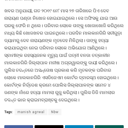
ଖବର ଅନୁଯାୟୀ, ଗତ ୨୦୧୯ ମେ’ ମାସ ୨୭ ତାରିଖରେ ପିଏ ଦେବ
ନାରାୟଣ ପଣ୍ଡା ନିଖୋଜ ହୋଇଯାଇଥିଲେ। ସେ ଅଫିସକୁ ଯାଇ ଆଉ
ଘରକୁ ଫେରି ନ ଥିଲେ। ପରିବାର ଲୋକେ ତାଙ୍କୁ ଖୋଜାଖୋଜି କରିଥିଲେ
ମଧ୍ୟ କିଛି ଖୋଜଖବର ପାଇନଥିଲେ। ପରଦିନ ମାଲକାନଗିରି ସତୀଗୁଡ଼ା
ଡ୍ୟାମରୁ ଦେବ ନାରାୟଣଙ୍କ ମୃତଦେହ ମିଳିଥିଲା। ତାଙ୍କୁ ହତ୍ୟା
କରାଯାଇଥିବା ନେଇ ପରିବାର ଲୋକେ ଅଭିଯୋଗ ଆଣିଥିଲେ।
ସ୍ବାମୀଙ୍କ ରହସ୍ୟଜନକ ମୃତ୍ୟୁ ପାଇଁ ପତ୍ନୀ ବନଜା ତତ୍କାଳୀନ
ମାଲକାନଗିରି ଜିଲ୍ଲାପାଳ ମନୀଷ ଅଗ୍ରୱାଲଙ୍କୁ ଦାୟୀ କରିଥିଲେ।
ପୁଲିସ ତଦନ୍ତରେ ଅସନ୍ତୋଷ ପ୍ରକାଶ କରି ମୃତକଙ୍କ ପରିବାର
ଲୋକେ ମାଲକାନଗିରି ଏସଡିଜେଏମ କୋର୍ଟର ଦ୍ବାରସ୍ଥ ହୋଇଥିଲେ।
କୋର୍ଟଙ୍କ ନିର୍ଦ୍ଦେଶ କ୍ରମେ ପୋଲିସ ଜିଲ୍ଲାପାଳଙ୍କ ସମେତ ୪
ଜଣଙ୍କ ନାଁରେ ହତ୍ୟା ମାମଲା ରୁଜୁ କରିଥିଲା। ପୁଲିସ ଡିଜି ମାମଲାର
ତଦନ୍ତ ଭାର କ୍ରାଇମବ୍ରାଞ୍ଚକୁ ଦେଇଥିଲେ।
Tags:
manish agrwal
Nbw