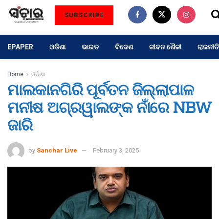
SUBSCRIBE
EPAPER
ଓଡିଶା
ଭାରତ
ବିଦେଶ
ଜୀବନ ଶୈଳୀ
ରାଜନୀତି
Home
ଓଡିଶା
ମାଲକାନଗିରି ପୂର୍ବତନ ଜିଲ୍ଲାପାଳ
ମନୀଷ ଅଗ୍ରୱାଲଙ୍କ ନାଁରେ NBW
ଜାରି
by
Sanchar Live
February 3, 2025