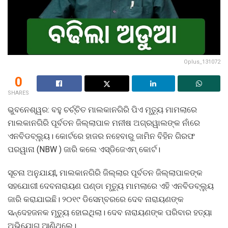
Oplus_131072
0
SHARES
ଭୁବନେଶ୍ୱର: ବହୁ ଚର୍ଚ୍ଚିତ ମାଲକାନଗିରି ପିଏ ମୃତ୍ୟୁ ମାମଲାରେ
ମାଲକାନଗିରି ପୂର୍ବତନ ଜିଲ୍ଲାପାଳ ମନୀଷ ଅଗ୍ରୱାଲଙ୍କ ନାଁରେ
ଏନବିଡବ୍ଲ୍ୟୁ। କୋର୍ଟରେ ହାଜର ନହେବାରୁ ଜାମିନ ବିହିନ ଗିରଫ
ପରୱାନା (NBW ) ଜାରି କଲେ ଏସ୍‌ଡିଜେଏମ୍‌ କୋର୍ଟ।
ସୂଚନା ଅନୁଯାୟୀ, ମାଲକାନଗିରି ଜିଲ୍ଲାର ପୂର୍ବତନ ଜିଲ୍ଲାପାଳଙ୍କ
ସହଯୋଗୀ ଦେବନାରାୟଣ ପଣ୍ଡା ମୃତ୍ୟୁ ମାମଲାରେ ଏହି ଏନବିଡବ୍ଲ୍ୟୁ
ଜାରି କରାଯାଇଛି। ୨୦୧୯ ଡିସେମ୍ବରରେ ଦେବ ନାରାୟଣଙ୍କ
ସନ୍ଦେହଜନକ ମୃତ୍ୟୁ ହୋଇଥିଲା। ଦେବ ନାରାୟଣଙ୍କ ପରିବାର ହତ୍ୟା
ଅଭିଯୋଗ ଆଣିଥିଲେ।