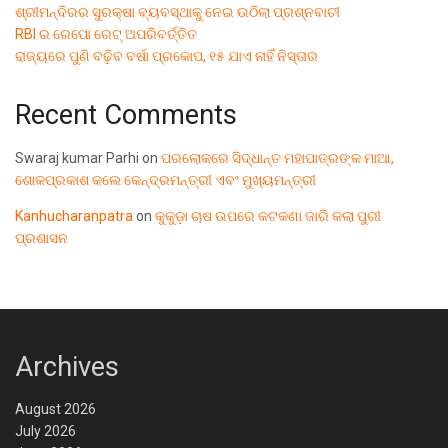
ଶ୍ରୀମନ୍ଦିରର ସୁରକ୍ଷା ବ୍ୟବସ୍ଥାକୁ ନେଇ ଉଠିଲା ପ୍ରଶ୍ନବାଚୀ
RBI ର ରେପୋ ରେଟ୍ ଅପରିବର୍ତ୍ତିତ
ରାଜ୍ୟରେ ପୁଣି ବଢ଼ିବ ବର୍ଷା ପ୍ରକୋପ, ୧୫ ଯାଏ ନାହିଁ ନିସ୍ତାର
Recent Comments
Swaraj kumar Parhi
on
ପରଲୋକରେ ସିଦ୍ଧାନ୍ତ ମହାପାତ୍ରଙ୍କ ମାଆ,
ଶୋକପ୍ରକାଶ କଲେ କେନ୍ଦ୍ରମନ୍ତ୍ରୀ ଏବଂ ମୁଖ୍ୟମନ୍ତ୍ରୀ
Kanhucharanpatra
on
କୁକୁଡ଼ା ଚାଷ ଉପରେ କଟକଣା ଜାରି କଲା ପୁରୀ
ପ୍ରଶାସନ
Archives
August 2026
July 2026