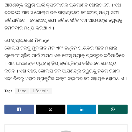
ଆପଣଙ୍କ ତ୍ୱଚା ପାଇଁ କ୍ଷତିକାରକ ପ୍ରମାଣିତ ହୋଇପାରେ । ଏହା
ବଦଳରେ ଆପଣ ଗୋଲାପ ଜଳ ସାହାଯ୍ୟରେ ମେକଅପ୍ ମଧ୍ୟ ସଫା
କରିପାରିବେ । ମେକଅପ୍ ସଫା କରିବା ସହିତ ଏହା ଆପଣଙ୍କ ତ୍ୱଚାକୁ
ଚମକଦାର ମଧ୍ୟ କରିଥାଏ ।
ଫେସ୍ ପ୍ୟାକରେ ମିଶାନ୍ତୁ:
ଗୋଲାପ ଜଳକୁ ମୁଲତାନି ମିଟି ଏବଂ ଚନ୍ଦନ ପାଉଡର ସହିତ ମିଶାଇ
ଗ୍ଳୋଇଂ ସ୍କିନ ପାଇଁ ଆପଣ ଏକ ଫେସ୍ ପ୍ୟାକ୍ ପ୍ରସ୍ତୁତ କରିପାରିବେ
। ଏହା ଆପଣଙ୍କ ତ୍ୱଚାକୁ ଡ଼ିପ୍ କ୍ଳୀଞ୍ଜିଙ୍ଗ କରିବାରେ ସାହାଯ୍ୟ
କରିବ । ଏହା ସହିତ, ଗୋଲାପ ଜଳ ଆପଣଙ୍କ ତ୍ୱଚାକୁ ନରମ ରଖିବା
ଏବଂ ଭିତରୁ ଏହାର ପ୍ରାକୃତିକ ରଙ୍ଗ ବଢ଼ାଇବାରେ ସହାୟକ ହୋଇଥାଏ ।
Tags:
face
lifestyle