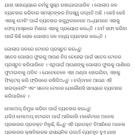
ଯାହା ସାହାଯ୍ୟରେ ଚର୍ମକୁ ସୁସ୍ଥ ରଖାଯାଇପାରିବ । ଗୋଲାପ ଜଳ
ବ୍ୟବହାର କରିବାର ସମସ୍ତଙ୍କର ନିଜସ୍ୱ ପଦ୍ଧତି ଅଛି । କେହି କେହି
ଏହାକୁ ଟୋନିଂ ପାଇଁ ବ୍ୟବହାର କରୁଥିବାବେଳେ ଅନ୍ୟମାନେ ଏହାକୁ
ଫେସ୍ ମାସ୍କରେ ମିଶାଇ ଏହାକୁ ପ୍ରୟୋଗ କରନ୍ତି । ଚର୍ମ ସଫା କରିବା
ପାଇଁ କିଛି ଲୋକ ଗୋଲାପ ଜଳ ମଧ୍ୟ ବ୍ୟବହାର କରନ୍ତି ।
ଗୋଲାପ ଜଳରେ ଟୋନର ପ୍ରସ୍ତୁତ କରନ୍ତୁ:
ସତେଜ ଗୋଲାପ ଫୁଲରୁ ଆପଣ ନିଜ ଚେହେରା ପାଇଁ ସତେଜ ଟୋନର
ପ୍ରସ୍ତୁତ କରିପାରିବେ । ଏଥିପାଇଁ ଆପଣଙ୍କୁ ଗୋଲାପ ଫୁଲକୁ ପାଣିରେ
ଫୁଟାଇବାକୁ ପଡିବ । ଯେତେବେଳେ ଏହା ଥଣ୍ଡା ହୋଇଯିବା, ଏହାକୁ
ଫିଲ୍ଟର୍ କରି ଫ୍ରିଜରେ ରଖିଦିଅନ୍ତୁ । ବର୍ତ୍ତମାନ ଆପଣ ଏହି
ହାଇଡ୍ରେଟିଂ ଏବଂ ସତେଜ ଟୋନର ଯେକୌଣସି ସମୟରେ ବ୍ୟବହାର
କରିପାରିବେ ।
ମେକଅପ୍ ରିମୁଭ କରିବା ପାଇଁ ବ୍ୟବହାର କରନ୍ତୁ:
ଯଦିଓ ମେକଅପ୍ ହଟାଇବା ପାଇଁ ଆଜିକାଲି ମାର୍କେଟରେ ଅନେକ
ପ୍ରକାରର ପ୍ରଡକ୍ଟ ମିଳୁଛି, କିନ୍ତୁ ଏହି ପ୍ରଡକ୍ଟ ତିଆରିରେ ଅନେକ
ପ୍ରକାରର କ୍ଷତିକାରକ ରାସାୟନିକ ପଦାର୍ଥ ବ୍ୟବହୃତ ହୁଏ ଯାହା