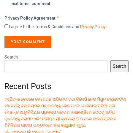
next time I comment.
*
Privacy Policy Agreement
I agree to the Terms & Conditions and
Privacy Policy
.
Search
Search
Recent Posts
ହସ୍ପିଟାଲ ବେଡ୍‌ରେ ଭେଟେରାନ ଅଭିନେତା ତଥା ବିଜେପି ନେତା ମିଥୁନ ଚକ୍ରବର୍ତ୍ତୀ
୧୩ ବର୍ଷରୁ କମ୍ ବୟସର ପିଲାମାନଙ୍କୁ ହୋଇପାରେ ସୋସିଆଲ ମିଡ଼ିଆ ମନା
ବେଦାନ୍ତ ଆଲୁମିନିୟର ପ୍ରକଳ୍ପ ସଙ୍ଗମ କଳାହାଣ୍ଡିରେ ୪୦୦ରୁ ଉର୍ଦ୍ଧ
କୃଷକଙ୍କୁ ନିରାପଦ ଏବଂ ଦୀର୍ଘସ୍ଥାୟୀ କୃଷି ପଦ୍ଧତି ଉପରେ ତାଲିମ ପ୍ରଦାନ
ଶିମିଳିପାଳ ଜାତୀୟ ଉଦ୍ୟାନରେ କଳା ବାଘୁଣୀର ମୃତ୍ୟୁ
ଚୀନ୍ ଉପକୂଳ ମୁହାଁ ଟାଇଫୁନ୍ ‘ଡଲଫିନ୍’