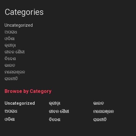
Categories
Uncategorized
ଅପରାଧ
ଓଡିଶା
କ୍ରୀଡ଼ା
ଜୀବନ ଶୈଳୀ
ବିଦେଶ
ଭାରତ
ମନୋରଞ୍ଜନ
ରାଜନୀତି
Browse by Category
Uncategorized
କ୍ରୀଡ଼ା
ଭାରତ
ଅପରାଧ
ଜୀବନ ଶୈଳୀ
ମନୋରଞ୍ଜନ
ଓଡିଶା
ବିଦେଶ
ରାଜନୀତି