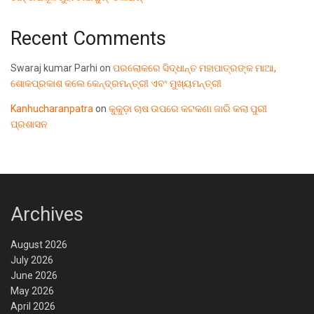
Recent Comments
Swaraj kumar Parhi
on
ପରଲୋକରେ ସିଦ୍ଧାନ୍ତ ମହାପାତ୍ରଙ୍କ ମାଆ,
ଶୋକପ୍ରକାଶ କଲେ କେନ୍ଦ୍ରମନ୍ତ୍ରୀ ଏବଂ ମୁଖ୍ୟମନ୍ତ୍ରୀ
Kanhucharanpatra
on
କୁକୁଡ଼ା ଚାଷ ଉପରେ କଟକଣା ଜାରି କଲା ପୁରୀ
ପ୍ରଶାସନ
Archives
August 2026
July 2026
June 2026
May 2026
April 2026