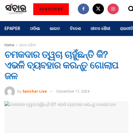
SUBSCRIBE
EPAPER
ଓଡିଶା
ଭାରତ
ବିଦେଶ
ଜୀବନ ଶୈଳୀ
ରାଜନୀତି
Home
ଜୀବନ ଶୈଳୀ
ଚମକଦାର ତ୍ୱଚା ଚାହୁଁଛନ୍ତି କି?
ଏଭଳି ବ୍ୟବହାର କରନ୍ତୁ ଗୋଲାପ
ଜଳ
by
Sanchar Live
December 17, 2024