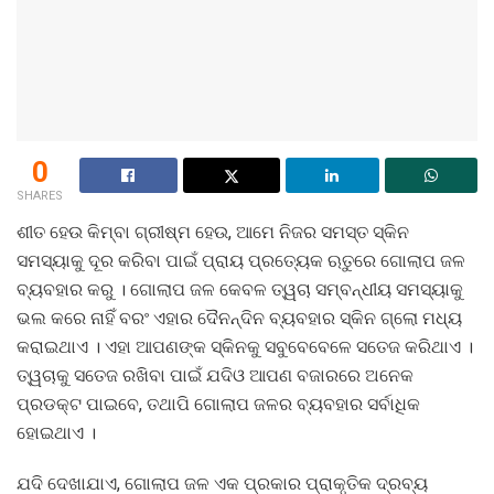
0
SHARES
ଶୀତ ହେଉ କିମ୍ବା ଗ୍ରୀଷ୍ମ ହେଉ, ଆମେ ନିଜର ସମସ୍ତ ସ୍କିନ
ସମସ୍ୟାକୁ ଦୂର କରିବା ପାଇଁ ପ୍ରାୟ ପ୍ରତ୍ୟେକ ଋତୁରେ ଗୋଲାପ ଜଳ
ବ୍ୟବହାର କରୁ । ଗୋଲାପ ଜଳ କେବଳ ତ୍ୱଚା ସମ୍ବନ୍ଧୀୟ ସମସ୍ୟାକୁ
ଭଲ କରେ ନାହିଁ ବରଂ ଏହାର ଦୈନନ୍ଦିନ ବ୍ୟବହାର ସ୍କିନ ଗ୍ଲୋ ମଧ୍ୟ
କରାଇଥାଏ । ଏହା ଆପଣଙ୍କ ସ୍କିନକୁ ସବୁବେବେଳେ ସତେଜ କରିଥାଏ ।
ତ୍ୱଚାକୁ ସତେଜ ରଖିବା ପାଇଁ ଯଦିଓ ଆପଣ ବଜାରରେ ଅନେକ
ପ୍ରଡକ୍ଟ ପାଇବେ, ତଥାପି ଗୋଲାପ ଜଳର ବ୍ୟବହାର ସର୍ବାଧିକ
ହୋଇଥାଏ ।
ଯଦି ଦେଖାଯାଏ, ଗୋଲାପ ଜଳ ଏକ ପ୍ରକାର ପ୍ରାକୃତିକ ଦ୍ରବ୍ୟ