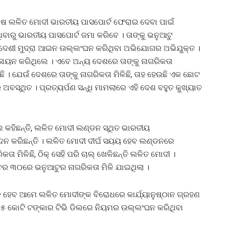
ୟକ୍ଷ ଲଳିତ ମୋଦୀ ଭାରତୀୟ ପାସପୋର୍ଟ ଫେରାଇ ଦେବା ପାଇଁ
ବାରୁ ଭାରତୀୟ ପାସପୋର୍ଟ ଜମା କରିବେ । ତାଙ୍କୁ ଭନୁଆଟୁ
ଓ ବିଦେଶୀ ମୁଦ୍ରା ଆଇନ ଉଲ୍ଲଂଘନ କରିଥିବା ଅଭିଯୋଗର ଅଭିଯୁକ୍ତ ।
ଳାୟନ କରିଥିଲେ । ଏବେ ଅନ୍ୟ ଦେଶରେ ତାଙ୍କୁ ନାଗରିକତା
ଇଛି । ଯେଉଁ ଦେଶରେ ତାଙ୍କୁ ନାଗରିକତା ମିଳିଛି, ତାହ ହେଉଛି ଏକ ଛୋଟ
ବସ୍ଥିତ । ପ୍ରତ୍ୟର୍ପଣ ସନ୍ଧି ମାମଲାରେ ଏହି ଦେଶ ବହୁତ କୁଖ୍ୟାତ
କହିଛନ୍ତି, ଲଳିତ ମୋଦୀ ଲଣ୍ଡନ ସ୍ଥିତ ଭାରତୀୟ
ନ କରିଛନ୍ତି । ଲଳିତ ମୋଦୀ ଦୀର୍ଘ ସୟୟ ହେବ ଲଣ୍ଡନରେ
ତା ମିଳିଛି, ଠିକ୍ ସେହି ପରି ଚାଲ୍ ଖେଳିଛନ୍ତି ଲଳିତ ମୋଦୀ ।
ମ୍ବର ୩୦ରେ ଭନୁଆଟୁର ନାଗରିକତା ମିଳି ଯାଇଥିଲା ।
 ହେବ ଆମେ ଲଳିତ ମୋଦୀଙ୍କ ବିରୋଧରେ କାର୍ଯ୍ୟାନୁଷ୍ଠାନ ଗ୍ରହଣ
୨୫ କୋଟି ଟଙ୍କାର ଟିଭି ଡିଲରେ ନିୟମର ଉଲ୍ଲଂଘନ କରିଥିବା