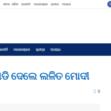
ଶ
ଜୀବନ ଶୈଳୀ
ରାଜନୀତି
ମନୋରଞ୍ଜନ
କ୍ରୀଡ଼ା
ଅପରାଧ
ାଜନୀତି
ମନୋରଞ୍ଜନ
କ୍ରୀଡ଼ା
ଅପରାଧ
ାଡି ଦେଲେ ଲଳିତ ମୋଦୀ
0