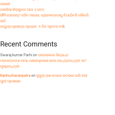
କାହାଣୀ
ଖୋଲିଲା ହୀରାକୁଦର ଆଉ ୪ ଗେଟ୍
UPI ପେମେଣ୍ଟ ରହିବ ମାଗଣା: ଗ୍ରାହକଙ୍କଠାରୁ ନିଆଯିବନି କୌଣସି
ଚାର୍ଜ
ଲଘୁଚାପ କ୍ଷେତ୍ର ପ୍ରଭାବ: ୭ ଦିନ ପ୍ରବଳ ବର୍ଷା
Recent Comments
Swaraj kumar Parhi
on
ପରଲୋକରେ ସିଦ୍ଧାନ୍ତ
ମହାପାତ୍ରଙ୍କ ମାଆ, ଶୋକପ୍ରକାଶ କଲେ କେନ୍ଦ୍ରମନ୍ତ୍ରୀ ଏବଂ
ମୁଖ୍ୟମନ୍ତ୍ରୀ
Kanhucharanpatra
on
କୁକୁଡ଼ା ଚାଷ ଉପରେ କଟକଣା ଜାରି କଲା
ପୁରୀ ପ୍ରଶାସନ