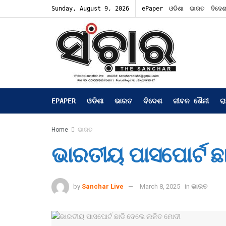
Sunday, August 9, 2026
ePaper
ଓଡିଶା
ଭାରତ
ବିଦେ
EPAPER
ଓଡିଶା
ଭାରତ
ବିଦେଶ
ଜୀବନ ଶୈଳୀ
ର
Home
ଭାରତ
ଭାରତୀୟ ପାସପୋର୍ଟ ଛ
by
Sanchar Live
March 8, 2025
in
ଭାରତ