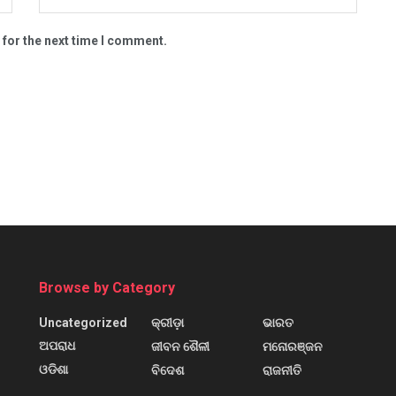
 for the next time I comment.
Browse by Category
Uncategorized
କ୍ରୀଡ଼ା
ଭାରତ
ଅପରାଧ
ଜୀବନ ଶୈଳୀ
ମନୋରଞ୍ଜନ
ଓଡିଶା
ବିଦେଶ
ରାଜନୀତି