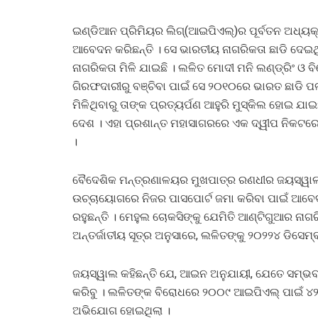
ଇଣ୍ଡିଆନ ପ୍ରିମିୟର ଲିଗ୍‌(ଆଇପିଏଲ୍‌)ର ପୂର୍ବତନ ଅଧ୍
ଆବେଦନ କରିଛନ୍ତି । ସେ ଭାରତୀୟ ନାଗରିକତା ଛାଡି ଦେଇଥି
ନାଗରିକତା ମିଳି ଯାଇଛି । ଲଳିତ ମୋଦୀ ମନି ଲଣ୍ଡ୍ରିଂ 
ଗିରଫଦାରୀରୁ ବଞ୍ଚିବା ପାଇଁ ସେ ୨୦୧୦ରେ ଭାରତ ଛାଡି ପ
ମିଳିଥିବାରୁ ତାଙ୍କ ପ୍ରତ୍ୟର୍ପଣ ଆହୁରି ମୁସ୍କିଲ ହୋଇ ଯା
ଦେଶ । ଏହା ପ୍ରଶାନ୍ତ ମହାସାଗରରେ ଏକ ଦ୍ୱୀପ ନିକଟରେ ଅ
।
ବୈଦେଶିକ ମନ୍ତ୍ରଣାଳୟର ମୁଖପାତ୍ର ରଣଧୀର ଜୟସ୍ୱାଲ 
ଉଚ୍ଚାୟୋଗରେ ନିଜର ପାସପୋର୍ଟ ଜମା କରିବା ପାଇଁ ଆବେଦ
ରହୁଛନ୍ତି । ମେହୁଲ ଚୋକସିଙ୍କୁ ଯେମିତି ଆଣ୍ଟିଗୁଆର ନାଗରିକ
ଅନ୍ତର୍ଜାତୀୟ ସୂତ୍ର ଅନୁସାରେ, ଲଳିତଙ୍କୁ ୨୦୨୨୪ ଡିସେ
ଜୟସ୍ୱାଲ କହିଛନ୍ତି ଯେ, ଆଇନ ଅନୁଯାୟୀ, ଯେତେ ସମ୍ଭବ
କରିବୁ । ଲଳିତଙ୍କ ବିରୋଧରେ ୨୦୦୯ ଆଇପିଏଲ୍ ପାଇଁ ୪
ଅଭିଯୋଗ ହୋଇଥିଲା ।