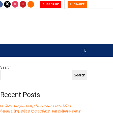
SUBSCRIBE
EPAPER
Search
Search
Recent Posts
ମେଡିକାଲ ବେଡ଼ରେ ସୋନୁ ନିଗମ, ସେୟାର କଲେ ଭିଡିଓ…
ଦିନରେ ଅଫିସ୍, ରାତିରେ ଫୁଡ୍ ଡେଲିଭରି: ଲୁହ ଆଣିଦେବ ପ୍ରେମ