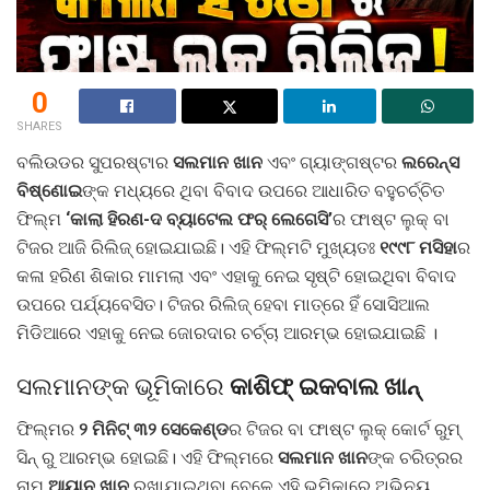
0
SHARES
ବଲିଉଡର ସୁପରଷ୍ଟାର
ସଲମାନ ଖାନ
ଏବଂ ଗ୍ୟାଙ୍ଗଷ୍ଟର
ଲରେନ୍ସ
ବିଷ୍ଣୋଇ
ଙ୍କ ମଧ୍ୟରେ ଥିବା ବିବାଦ ଉପରେ ଆଧାରିତ ବହୁଚର୍ଚ୍ଚିତ
ଫିଲ୍ମ
‘କାଲା ହିରଣ-ଦ ବ୍ୟାଟେଲ ଫର୍ ଲେଗେସି’
ର ଫାଷ୍ଟ ଲୁକ୍ ବା
ଟିଜର ଆଜି ରିଲିଜ୍ ହୋଇଯାଇଛି। ଏହି ଫିଲ୍ମଟି ମୁଖ୍ୟତଃ
୧୯୯୮ ମସିହା
ର
କଳା ହରିଣ ଶିକାର ମାମଲା ଏବଂ ଏହାକୁ ନେଇ ସୃଷ୍ଟି ହୋଇଥିବା ବିବାଦ
ଉପରେ ପର୍ଯ୍ୟବେସିତ। ଟିଜର ରିଲିଜ୍ ହେବା ମାତ୍ରେ ହିଁ ସୋସିଆଲ
ମିଡିଆରେ ଏହାକୁ ନେଇ ଜୋରଦାର ଚର୍ଚ୍ଚା ଆରମ୍ଭ ହୋଇଯାଇଛି ।
ସଲମାନଙ୍କ ଭୂମିକାରେ
କାଶିଫ୍ ଇକବାଲ ଖାନ୍
ଫିଲ୍ମର
୨ ମିନିଟ୍ ୩୨ ସେକେଣ୍ଡ
ର ଟିଜର ବା ଫାଷ୍ଟ ଲୁକ୍ କୋର୍ଟ ରୁମ୍
ସିନ୍ ରୁ ଆରମ୍ଭ ହୋଇଛି। ଏହି ଫିଲ୍ମରେ
ସଲମାନ ଖାନ
ଙ୍କ ଚରିତ୍ରର
ନାମ
ଆୟାନ ଖାନ
ରଖାଯାଇଥିବା ବେଳେ ଏହି ଭୂମିକାରେ ଅଭିନୟ