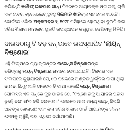
କରିଛନ୍ତି
କାଶିଫ୍ ଇକବାଲ ଖାନ୍
। ଟିଜରରେ ଆୟାନଙ୍କ ଷ୍ଟାଇଲ୍, ଚାଲି
ଏବଂ ହାତର ବ୍ରେସଲେଟ୍ ହୁବହୁ
ସଲମାନ ଖାନ
ଙ୍କ ସହ ମେଳ ଖାଉଛି।
କୋର୍ଟରେ ଓକିଲ
ଅକ୍ଟୋବର ୨, ୧୯୯୮
ମସିହାରେ ହୋଇଥିବା ଦୁଇଟି କଳା
ହରିଣ ଶିକାର ମାମଲାର ଯୁକ୍ତି ଉପସ୍ଥାପନ କରୁଥିବା ଦେଖିବାକୁ ମିଳିଛି।
ଦାଉଦଠାରୁ ବି ବଡ଼ ଡନ୍ ଭାବେ ଉପସ୍ଥାପିତ
‘ଲାୟନ୍
ବିଷ୍ଣୋଇ’
ଏହି ଫିଲ୍ମରେ ଗ୍ୟାଙ୍ଗଷ୍ଟର
ଲରେନ୍ସ ବିଷ୍ଣୋଇ
ଙ୍କ
ଚରିତ୍ରକୁ
ଲାୟନ୍ ବିଷ୍ଣୋଇ
ନାମରେ ଦେଖାଯାଇଛି। ଟିଜରର ଏକ
ସଂଳାପରେ କୁହାଯାଇଛି ଯେ, ୯୦ ଦଶକରେ ଅଣ୍ଡରୱାର୍ଲ୍ଡର ବାପା ଥିଲା
ଦାଉଦ, କିନ୍ତୁ ଆଜି ଦାଉଦର ବି ବାପା ହେଉଛି
ଲାୟନ୍ ବିଷ୍ଣୋଇ
।
ପୋଲିସର ଏକ ସିନ୍ ରେ କୁହାଯାଇଛି ଯେ, “ବିଷ୍ଣୋଇକୁ ଆୟାନର ପଇସା
ନୁହେଁ, ବରଂ ତା’ର ବଳି ଦରକାର।” ଜେଲରେ ଥାଇ ମଧ୍ୟ ଲାୟନ୍ କିପରି
ଆତଙ୍କ ଖେଳାଉଛି ଏବଂ କଳା ହରିଣ ଶିକାର ପାଇଁ ଆୟାନଙ୍କ ଜୀବନ
ନେବାକୁ ଚାହୁଁଛି, ତାହା ଏଥିରେ ଦର୍ଶାଯାଇଛି।