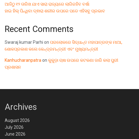
ଆଜିଠୁ ୧୨ ତାରିଖ ଯାଏ ସାରା ରାଜ୍ୟରେ ଲାଗିରହିବ ବର୍ଷା
ହାଇ ହିଲ୍ ପିନ୍ଧିବା ଦ୍ଵାରା ଶରୀର ଉପରେ ପଡେ ଏହିସବୁ ପ୍ରଭାବ
Recent Comments
Swaraj kumar Parhi
on
ପରଲୋକରେ ସିଦ୍ଧାନ୍ତ ମହାପାତ୍ରଙ୍କ ମାଆ,
ଶୋକପ୍ରକାଶ କଲେ କେନ୍ଦ୍ରମନ୍ତ୍ରୀ ଏବଂ ମୁଖ୍ୟମନ୍ତ୍ରୀ
Kanhucharanpatra
on
କୁକୁଡ଼ା ଚାଷ ଉପରେ କଟକଣା ଜାରି କଲା ପୁରୀ
ପ୍ରଶାସନ
Archives
August 2026
July 2026
June 2026