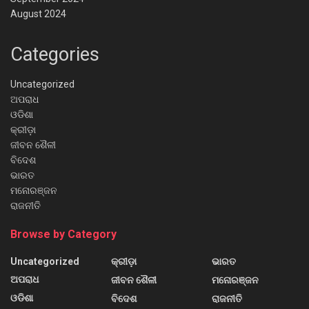
August 2024
Categories
Uncategorized
ଅପରାଧ
ଓଡିଶା
କ୍ରୀଡ଼ା
ଜୀବନ ଶୈଳୀ
ବିଦେଶ
ଭାରତ
ମନୋରଞ୍ଜନ
ରାଜନୀତି
Browse by Category
Uncategorized
କ୍ରୀଡ଼ା
ଭାରତ
ଅପରାଧ
ଜୀବନ ଶୈଳୀ
ମନୋରଞ୍ଜନ
ଓଡିଶା
ବିଦେଶ
ରାଜନୀତି