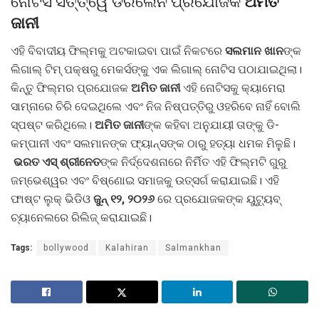
ନୋଟିସ ସତ୍ତ୍ୱେ ଡରିଲେନି ପ୍ରଯୋଜକ
ଅମିତ
ଜାନୀ
ଏହି ବିବାଦୀୟ ଫିଲ୍ମକୁ ଅଟକାଇବା ପାଇଁ ନିକଟରେ
ସଲମାନ ଖାନ
ଙ୍କ
ଲିଗାଲ୍ ଟିମ୍ ପକ୍ଷରୁ ମେକର୍ସଙ୍କୁ ଏକ ଲିଗାଲ୍ ନୋଟିସ ପଠାଯାଇଥିଲା।
କିନ୍ତୁ ଫିଲ୍ମର ପ୍ରଯୋଜକ
ଅମିତ ଜାନୀ
ଏହି ନୋଟିସକୁ କ୍ୟାମେରା
ସାମ୍ନାରେ ଚିରି ଦେଇଥିଲେ ଏବଂ ନିଜ ନିଷ୍ପତ୍ତିରୁ ଓହରିବେ ନାହିଁ ବୋଲି
ସ୍ପଷ୍ଟ କରିଥିଲେ।
ଅମିତ ଜାନୀ
ଙ୍କ କହିବା ଅନୁଯାୟୀ ତାଙ୍କୁ ଡି-
କମ୍ପାନୀ ଏବଂ ସଲମାନଙ୍କ ଫ୍ୟାନ୍ସଙ୍କ ଠାରୁ ହତ୍ୟା ଧମକ ମିଳୁଛି।
ଭରତ ଏସ୍ ଶ୍ରୀନେତ
ଙ୍କ ନିର୍ଦ୍ଦେଶନାରେ ନିର୍ମିତ ଏହି ଫିଲ୍ମଟି ଗୁରୁ
ଜମ୍ଭେଶ୍ୱର ଏବଂ ବିଷ୍ଣୋଇ ସମାଜକୁ ଉତ୍ସର୍ଗ କରାଯାଇଛି। ଏହି
ଫାଷ୍ଟ ଲୁକ୍ ଭିଡିଓ
ଜୁନ୍ ୧୨, ୨୦୨୬
ରେ ପ୍ରଯୋଜକଙ୍କ ୟୁଟ୍ୟୁବ୍
ଚ୍ୟାନେଲରେ ରିଲିଜ୍ କରାଯାଇଛି।
Tags:
bollywood
Kalahiran
Salmankhan