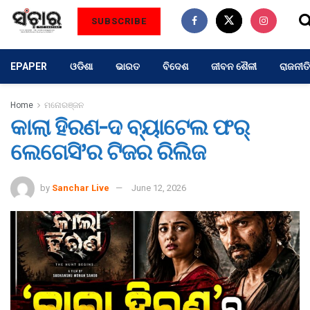
SUBSCRIBE
EPAPER
ଓଡିଶା
ଭାରତ
ବିଦେଶ
ଜୀବନ ଶୈଳୀ
ରାଜନୀତି
Home
ମନୋରଞ୍ଜନ
କାଲା ହିରଣ-ଦ ବ୍ୟାଟେଲ ଫର୍
ଲେଗେସି’ର ଟିଜର ରିଲିଜ
by
Sanchar Live
June 12, 2026