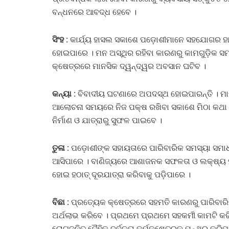
ବନ୍ଧନରେ ଆବଦ୍ଧ ହେବେ ।
ସିଂହ :
କାର୍ଯ୍ୟ ହାସଲ ସକାଶେ ପଡ଼ୋଶୀମାନେ ସହଯୋଗର ହାତ ବଢ
ହୋଇପାରେ । ମନ ଅସ୍ଥିର ରହିବା କାରଣରୁ କାମଗୁଡ଼ିକ ସମ୍
କ୍ଷେତ୍ରରେ ମାନସିକ ଦ୍ୱନ୍ଦ୍ୱର ଅବସାନ ଘଟିବ ।
କନ୍ୟା :
ବିବାଦୀୟ ଘଟଣାରେ ଅପଦସ୍ଥ ହୋଇପାରନ୍ତି । ମାନ
ଆଲୋଚନା ସମୟରେ ନିଜ ପକ୍ଷ ରଖିବା ସକାଶେ ମିଠା କଥା କ
ନିର୍ମାଣ ଓ ଯାତ୍ରାରୁ ସୁଫଳ ପାଇବେ ।
ତୁଳା :
ପଡ଼ୋଶୀଙ୍କ ସହାୟତାରେ ପାରିବାରିକ ସମସ୍ୟା ସମାଧ
ଆସିପାରେ । ବାଣିଜ୍ୟରେ ଆଶାଜନକ ସଫଳତା ଓ ଲକ୍ଷ୍ୟ ହ
ହୋଇ ହଠାତ୍‌ ଦୂରଯାତ୍ରା କରିବାକୁ ପଡ଼ିପାରେ ।
ବିଛା :
ପ୍ରତ୍ୟେକ କ୍ଷେତ୍ରରେ ସହମତି କାରଣରୁ ପାରିବାର
ଅର୍ଥଲାଭ କରିବେ । ପ୍ରଥମେ ପ୍ରଥମେ ସହକର୍ମୀ କାମଟି କର
ରୋଗଜନିତ ଦୈହିକ ଦୁର୍ବଳତା କର୍ମକ୍ଷେତ୍ରକୁ ମନ୍ଥର କରିପ