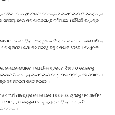
ନ୍ତ ରହିବ । ପରିସ୍ଥିତିବଶତଃ ପ୍ରତ୍ୟେକ କ୍ଷେତ୍ରରେ ନୀରବଦ୍ରଷ୍ଟା
଼ା ସମସ୍ୟା ନେଇ ମନ ଭାରାକ୍ରାନ୍ତ ରହିପାରେ । କୌଣସି ବନ୍ଧୁଙ୍କ
।
େତେକାଂଶରେ ଭଲ ରହିବ । ଶତ୍ରୁମାନେ ମିତ୍ରତା ଛଳରେ ପାଖେଇ ଆସିବେ
ମନ ଭୁଲାଣିଆ କଥା କହି ପରିସ୍ଥିତିକୁ ସମ୍ଭାଳି ନେବେ । ବନ୍ଧୁଙ୍କ
ଙ୍କା ଦେଖାଦେଇପାରେ । ସାମାଜିକ ସ୍ତରରେ ନିଃସହାୟ ଲୋକଙ୍କୁ
ପରିବହନ ଓ ବାଣିଜ୍ୟ କ୍ଷେତ୍ରରେ ଉଚ୍ଚ ଫଳ ପ୍ରାପ୍ତି ହୋଇପାରେ ।
୍କ ସହ ମିତ୍ରତା ସୃଷ୍ଟି କରିବେ ।
ର ଅର୍ଥ ଆବଶ୍ୟକ ହୋଇପାରେ । ସରକାରୀ ସ୍ତରରୁ ପ୍ରତୀକ୍ଷିତ
ଓ ପରୋକ୍ଷ ଶତ୍ରୁତା ଯୋଗୁ ବ୍ୟସ୍ତ ରହିବେ । ରପ୍ତାନି
ସଲ କରିବେ ।