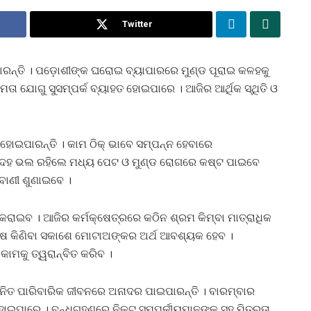
Twitter
ରନ୍ତି । ପଡ଼ୋଶୀଙ୍କ ଘରୋଇ ବ୍ୟାପାରରେ ମୁଣ୍ଡ ପୂରାଇ କଳହକୁ
ତା ଯୋଗୁ ସୁସମ୍ପର୍କ ବ୍ୟାହତ ହୋଇପାରେ । ଆଜିର ଆର୍ଥିକ ସ୍ଥିତି ଓ
ହୋଇପାରନ୍ତି । କାମ ଠିକ୍‌ ଭାବେ ସମ୍ପନ୍ନ ହେବାରେ
ବ । ଦେହ ଭଲ ରହିଲେ ମଧ୍ୟ ପେଟ ଓ ମୁଣ୍ଡ ରୋଗରେ କଷ୍ଟ ପାଇବେ
ିବାଣୀ ଶୁଣାଇବେ ।
ରାଇବ । ଆଜିର କର୍ମକ୍ଷେତ୍ରରେ କଠିନ ଶ୍ରମ କିମ୍ବା ମାତ୍ରାଧିକ
ନିଷ କିଣିବା ସକାଶେ ମୋଟାଅଙ୍କର ଅର୍ଥ ଆବଶ୍ୟକ ହେବ ।
କାମକୁ ତ୍ୱରାନ୍ବିତ କରିବ ।
ଜନିତ ପାରିବାରିକ ଜୀବନରେ ଅନାଦର ପାଇପାରନ୍ତି । ବାରମ୍ବାର
ହୋଇପାରେ । ବନ୍ଧୁଗହଣରେ ନିକଟ ସମ୍ପର୍କୀୟମାନଙ୍କ ସହ ମିତ୍ରତା