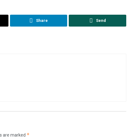
Share
Send
*
ds are marked