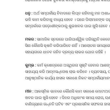
ଧନୁ :
ଅର୍ଥ ସମ୍ପର୍କୀୟ ବିବାଦରେ ଲିପ୍ତ ରହିବାରୁ ମନ ଅଶା
ଭଳି କାମ କରିବାକୁ ବାଧ୍ୟ ହେବେ । ଘରେ ପିଲାମାନଙ୍କ ପଢ
ସମ୍ପର୍କରେ ପଡ଼ୋଶୀଙ୍କଠାରୁ ଶୁଭଖବର ପାଇ ଖୁସି ହେବେ 
ମକର :
ସାମାଜିକ ସ୍ତରରେ ପାରିପାର୍ଶ୍ୱିକ ପରିସ୍ଥିତି କ
ସିନା କୌଣସି କ୍ଷତି କରିପାରିବେ ନାହିଁ । ଆଲୋଚନା ସମୟରେ 
ସହାୟତାରେ ଧାତବ ଜନିତ ଦ୍ରବ୍ୟ ଲାଭର ଯୋଗ ରହିଛି ।
କୁମ୍ଭ :
କର୍ମ କ୍ଷେତ୍ରରେ ଅସ୍ଥିରତା ସୃଷ୍ଟି ହେବାର ଆଶ
ସାହାଯ୍ୟ କରି ଆତ୍ମସନ୍ତୋଷ ଲାଭ କରିବେ । ବ୍ୟବସାୟ, 
ଆନୁଷ୍ଠାନିକ କାର୍ଯ୍ୟ ହାସଲ ସକାଶେ ନିକଟ ସମ୍ପର୍କୀୟମାନଙ
ମୀନ :
ଆକସ୍ମିକ ଭାବରେ କୌଣସି କାମ ସକାଶେ ମୋଟାଅଙ୍କ
ଖବର ପାଇ ଖୁସି ହେବେ । ଦିନର ଅଧିକାଂଶ ସମୟ ରୋଗ, ଋଣ 
ବାଣିଜ୍ୟରେ ଉନ୍ନତି ଘଟିବ ଏବଂ ପ୍ରଶାସନିକ ସଫଳତା ହା