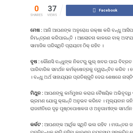
0
37
Facebook
SHARES
VIEWS
ମେଷ :
ଆଜି ଆପଣଙ୍କ ଅନୁରୋଧ ରକ୍ଷା କରି ବନ୍ଧୁ ଆସିପା
ନିମନ୍ତ୍ରଣ କରିପାରନ୍ତି । ଆଲୋଚନା କାଳରେ ବାକ୍‌ ଅସଂଯମ
ସାମାଜିକ ପରିସ୍ଥିତି ପ୍ରାୟତଃ ଠିକ୍‌ ରହିବ ।
ବୃଷ :
କୌଣସି ବନ୍ଧୁଙ୍କ ନିକଟରୁ ଭୁଲ୍‌ ଖବର ପାଇ ବିବ୍ରତ 
ପାରିବାରିକ ସମର୍ଥନ କର୍ମକ୍ଷେତ୍ରକୁ ତ୍ୱରାନ୍ବିତ କରି
। ବନ୍ଧୁ ଅର୍ଥ ସାହାଯ୍ୟର ପ୍ରତିଶ୍ରୁତି ଦେଇ ଶେଷରେ ନାସ୍ତ
ମିଥୁନ :
ଆପଣଙ୍କୁ କର୍ମମୁଖର କରାଇ ବୈଷୟିକ ଅଭିବୃଦ୍ଧି କ
ଭ୍ରମଣ ଯୋଗୁ କ୍ଳାନ୍ତି ଅନୁଭବ କରିବେ । ମୂଲ୍ୟବାନ ଜ
ରାଜନୀତିରେ ଦୃଢ଼ ପୃଷ୍ଠପୋଷକତା ଓ ଅନୁଗାମୀଙ୍କ ସମର୍ଥନ 
କର୍କଟ :
ଆପଣଙ୍କ ଆର୍ଥିକ ସ୍ଥିତି ଭଲ ରହିବ । ମତାନ୍ତର 
ପ୍ରତିବନ୍ଧକ ଲାଗି ରହିବା କାରଣରୁ ବ୍ୟବସାୟ ସଙ୍କୁଚିତ 