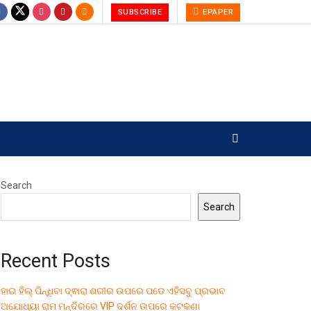
SUBSCRIBE
EPAPER
Search
Search
Recent Posts
ହାଇ ହିଲ୍ ପିନ୍ଧିବା ଦ୍ଵାରା ଶରୀର ଉପରେ ପଡେ ଏହିସବୁ ପ୍ରଭାବ
ଅଯୋଧ୍ୟା ରାମ ମନ୍ଦିରରେ VIP ଦର୍ଶନ ଉପରେ କଟକଣା