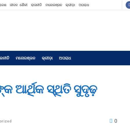
ିଦେଶ
ଜୀବନ ଶୈଳୀ
ରାଜନୀତି
ମନୋରଞ୍ଜନ
କ୍ରୀଡ଼ା
ଅପରାଧ
ାଜନୀତି
ମନୋରଞ୍ଜନ
କ୍ରୀଡ଼ା
ଅପରାଧ
 ଆର୍ଥିକ ସ୍ଥିତି ସୁଦୃଢ଼
0
orized