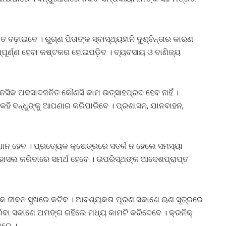
଼ାଇବେ । ରୁଗ୍‌ଣ ପିତାଙ୍କ ସ୍ବାସ୍ଥ୍ୟହାନି ଦୁଶ୍ଚିନ୍ତାର କାରଣ
ପୂର୍ଣ୍ଣ ହେବା କଷ୍ଟକର ହୋଇପଡ଼ିବ । ବ୍ୟବସାୟ ଓ ବାଣିଜ୍ୟ
ସିକ ଅବସାଦଜନିତ କୌଣସି କାମ ଉତ୍ସାହପ୍ରଦ ହେବ ନାହିଁ ।
ହି ବନ୍ଧୁଙ୍କୁ ଆପଣାର କରିପାରିବେ । ପ୍ରଶାସନ, ଯାନବାହନ,
ାନ ହେବ । ପ୍ରତ୍ୟେକ କ୍ଷେତ୍ରରେ ସତର୍କ ନ ହେଲେ ସମସ୍ୟା
ାସଲ କରିବାରେ ସମର୍ଥ ହେବେ । ଉପରିସ୍ଥଙ୍କ ଆଦେଶପ୍ରାପ୍ତ
ିକ ଜୀବନ ସୁଖରେ କଟିବ । ଆବଶ୍ୟକତା ପୂରଣ ସକାଶେ ଋଣ ସୂତ୍ରରେ
ିବା ସକାଶେ ଅମଙ୍ଗ ରହିଲେ ମଧ୍ୟ କାମଟି କରିଦେବେ । କ୍ରନିକ୍‌
ାରେ ।