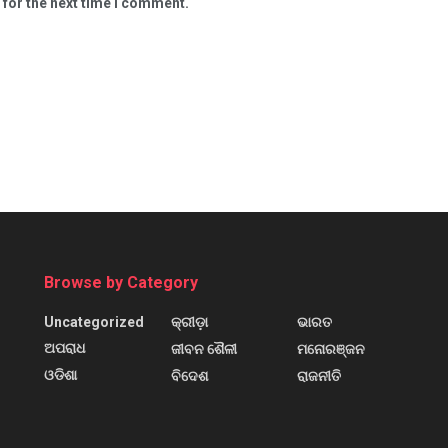
 for the next time I comment.
Browse by Category
Uncategorized
କ୍ରୀଡ଼ା
ଭାରତ
ଅପରାଧ
ଜୀବନ ଶୈଳୀ
ମନୋରଞ୍ଜନ
ଓଡିଶା
ବିଦେଶ
ରାଜନୀତି