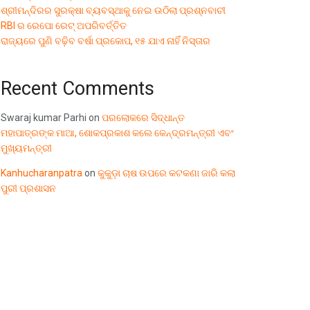
ଶ୍ରୀମନ୍ଦିରର ସୁରକ୍ଷା ବ୍ୟବସ୍ଥାକୁ ନେଇ ଉଠିଲା ପ୍ରଶ୍ନବାଚୀ
RBI ର ରେପୋ ରେଟ୍ ଅପରିବର୍ତ୍ତିତ
ରାଜ୍ୟରେ ପୁଣି ବଢ଼ିବ ବର୍ଷା ପ୍ରକୋପ, ୧୫ ଯାଏ ନାହିଁ ନିସ୍ତାର
Recent Comments
Swaraj kumar Parhi
on
ପରଲୋକରେ ସିଦ୍ଧାନ୍ତ
ମହାପାତ୍ରଙ୍କ ମାଆ, ଶୋକପ୍ରକାଶ କଲେ କେନ୍ଦ୍ରମନ୍ତ୍ରୀ ଏବଂ
ମୁଖ୍ୟମନ୍ତ୍ରୀ
Kanhucharanpatra
on
କୁକୁଡ଼ା ଚାଷ ଉପରେ କଟକଣା ଜାରି କଲା
ପୁରୀ ପ୍ରଶାସନ