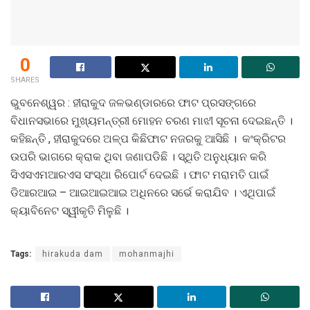
0
SHARES
ଭୁବନେଶ୍ୱର : ହୀରାକୁଦ ଜଳଭଣ୍ଡାରରେ ଫାଟ ପ୍ରସଙ୍ଗରେ
ବିଧାନସଭାରେ ମୁଖ୍ୟମନ୍ତ୍ରୀ ମୋହନ ଚରଣ ମାଝୀ ସୂଚନା ଦେଇଛନ୍ତି ।
କହିଛନ୍ତି , ହୀରାକୁଦରେ ଅଳ୍ପ କିଛିଫାଟ ନଜରକୁ ଆସିଛି । କଂକ୍ରିଟର
ଉପରି ଭାଗରେ କ୍ରାକ ଥିବା ଜଣାପଡିଛି । ସ୍ଥିତି ଅନୁଧ୍ୟାନ କରି
ସିଏସଏମଆରଏସ ସଂସ୍ଥା ରିପୋର୍ଟ ଦେଇଛି । ଫାଟ ମରାମତି ପାଇଁ
ଡିଆରଆଇ – ଆଇଆଇଆଇ ଅଧିନରେ ସର୍ଭେ କରାଯିବ । ଏଥିପାଇଁ
କ୍ୟାବିନେଟ ସ୍ୱୀକୃତି ମିଳୁଛି ।
Tags:
hirakuda dam
mohanmajhi