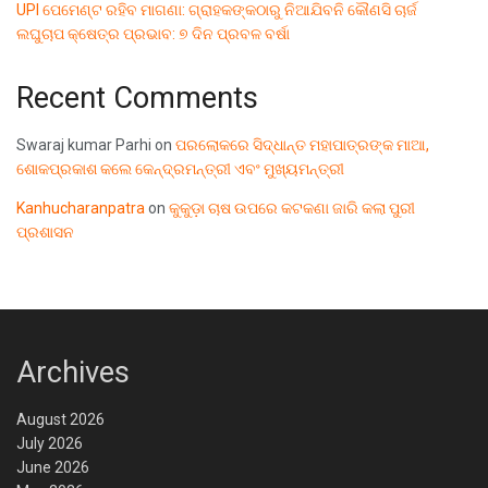
UPI ପେମେଣ୍ଟ ରହିବ ମାଗଣା: ଗ୍ରାହକଙ୍କଠାରୁ ନିଆଯିବନି କୌଣସି ଚାର୍ଜ
ଲଘୁଚାପ କ୍ଷେତ୍ର ପ୍ରଭାବ: ୭ ଦିନ ପ୍ରବଳ ବର୍ଷା
Recent Comments
Swaraj kumar Parhi
on
ପରଲୋକରେ ସିଦ୍ଧାନ୍ତ ମହାପାତ୍ରଙ୍କ ମାଆ,
ଶୋକପ୍ରକାଶ କଲେ କେନ୍ଦ୍ରମନ୍ତ୍ରୀ ଏବଂ ମୁଖ୍ୟମନ୍ତ୍ରୀ
Kanhucharanpatra
on
କୁକୁଡ଼ା ଚାଷ ଉପରେ କଟକଣା ଜାରି କଲା ପୁରୀ
ପ୍ରଶାସନ
Archives
August 2026
July 2026
June 2026