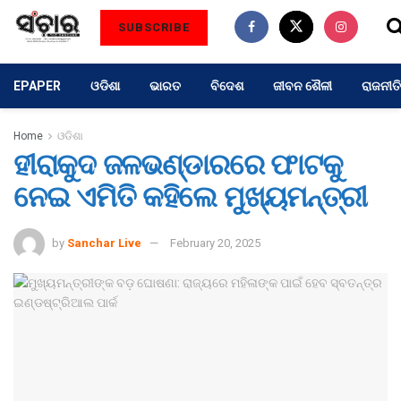
SUBSCRIBE
EPAPER
ଓଡିଶା
ଭାରତ
ବିଦେଶ
ଜୀବନ ଶୈଳୀ
ରାଜନୀତି
Home
ଓଡିଶା
ହୀରାକୁଦ ଜଳଭଣ୍ଡାରରେ ଫାଟକୁ
ନେଇ ଏମିତି କହିଲେ ମୁଖ୍ୟମନ୍ତ୍ରୀ
by
Sanchar Live
February 20, 2025