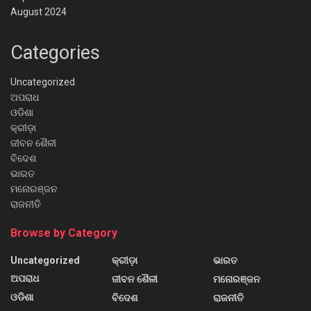
August 2024
Categories
Uncategorized
ଅପରାଧ
ଓଡିଶା
କ୍ରୀଡ଼ା
ଜୀବନ ଶୈଳୀ
ବିଦେଶ
ଭାରତ
ମନୋରଞ୍ଜନ
ରାଜନୀତି
Browse by Category
Uncategorized
କ୍ରୀଡ଼ା
ଭାରତ
ଅପରାଧ
ଜୀବନ ଶୈଳୀ
ମନୋରଞ୍ଜନ
ଓଡିଶା
ବିଦେଶ
ରାଜନୀତି