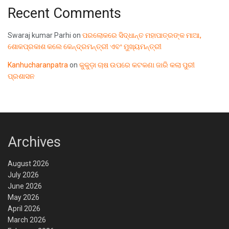
Recent Comments
Swaraj kumar Parhi
on
ପରଲୋକରେ ସିଦ୍ଧାନ୍ତ ମହାପାତ୍ରଙ୍କ ମାଆ,
ଶୋକପ୍ରକାଶ କଲେ କେନ୍ଦ୍ରମନ୍ତ୍ରୀ ଏବଂ ମୁଖ୍ୟମନ୍ତ୍ରୀ
Kanhucharanpatra
on
କୁକୁଡ଼ା ଚାଷ ଉପରେ କଟକଣା ଜାରି କଲା ପୁରୀ
ପ୍ରଶାସନ
Archives
August 2026
July 2026
June 2026
May 2026
April 2026
March 2026