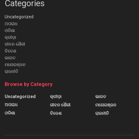
Categories
Uncategorized
ଅପରାଧ
ଓଡିଶା
କ୍ରୀଡ଼ା
ଜୀବନ ଶୈଳୀ
ବିଦେଶ
ଭାରତ
ମନୋରଞ୍ଜନ
ରାଜନୀତି
Browse by Category
Uncategorized
କ୍ରୀଡ଼ା
ଭାରତ
ଅପରାଧ
ଜୀବନ ଶୈଳୀ
ମନୋରଞ୍ଜନ
ଓଡିଶା
ବିଦେଶ
ରାଜନୀତି