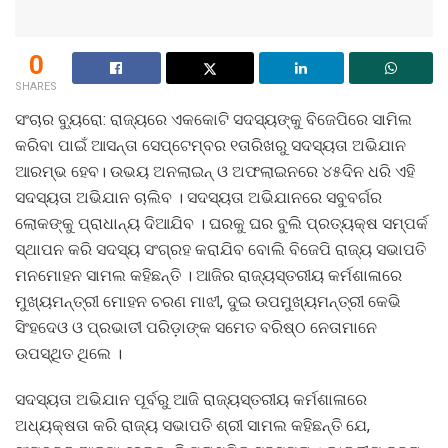
0
SHARES
ସଂଚାର ବ୍ୟୁରୋ: ରାଜ୍ୟରେ ଏକକୋଟି ସଦସ୍ୟଙ୍କୁ ବିଜେପିରେ ସାମିଲ
କରିବା ପାଇଁ ଆସନ୍ତା ସେପ୍ଟେମ୍ବର ୧ତାରିଖରୁ ସଦସ୍ୟତା ଅଭିଯାନ
ଆରମ୍ଭ ହେବ। ଉଭୟ ଅନଲାଇନ୍ ଓ ଅଫଲାଇନରେ ୪୫ଦିନ ଧରି ଏହି
ସଦସ୍ୟତା ଅଭିଯାନ ଚାଲିବ । ସଦସ୍ୟତା ଅଭିଯାନରେ ସବୁବର୍ଗର
ଲୋକଙ୍କୁ ପ୍ରାଧାନ୍ୟ ଦିଆଯିବ । ଘରକୁ ଘର ବୁଲି ପ୍ରତ୍ୟକ୍ଷ ସମ୍ପର୍କ
ସ୍ଥାପନ କରି ସଦସ୍ୟ ସଂଗ୍ରହ କରାଯିବ ବୋଲି ବିଜେପି ରାଜ୍ୟ ସଭାପତି
ମନମୋହନ ସାମଲ କହିଛନ୍ତି । ଆଜିର ରାଜ୍ୟସ୍ତରୀୟ କର୍ମଶାଳାରେ
ମୁଖ୍ୟମନ୍ତ୍ରୀ ମୋହନ ଚରଣ ମାଝୀ, ଦୁଇ ଉପମୁଖ୍ୟମନ୍ତ୍ରୀ କେଭି
ସିଂହଦେଓ ଓ ପ୍ରଭାତୀ ପରିଡ଼ାଙ୍କ ସମେତ ବରିଷ୍ଠ ନେତାମାନେ
ଉପସ୍ଥିତ ଥିଲେ ।
ସଦସ୍ୟତା ଅଭିଯାନ ପୂର୍ବରୁ ଆଜି ରାଜ୍ୟସ୍ତରୀୟ କର୍ମଶାଳାରେ
ଅଧ୍ୟକ୍ଷତା କରି ରାଜ୍ୟ ସଭାପତି ଶ୍ରୀ ସାମଲ କହିଛନ୍ତି ଯେ,