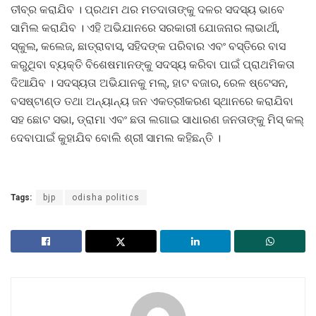
ତୀବ୍ର କରାଯିବ । ପ୍ରଥମ ଥର ମତଦାତାଙ୍କୁ ଦଳର ସଦସ୍ୟ ଭାବେ
ସାମିଲ କରାଯିବ । ଏହି ଅଭିଯାନରେ ସରକାରୀ ଯୋଜନାର ଲାଭାର୍ଥୀ,
ସ୍କୁଲ, କଲେଜ, ଛାତ୍ରାବାସ, ସହିଦଙ୍କ ପରିବାର ଏବଂ ବସ୍ତିରେ ବାସ
କରୁଥିବା ବ୍ୟକ୍ତି ବିଶେଷମାନଙ୍କୁ ସଦସ୍ୟ କରିବା ପାଇଁ ପ୍ରାଥମିକତା
ଦିଆଯିବ । ସଦସ୍ୟତା ଅଭିଯାନକୁ ମଲ୍‌, ହାଟ ବଜାର, ରେଳ ଷ୍ଟେସନ,
ବସଷ୍ଟାଣ୍ଡ ତଥା ଅନ୍ୟାନ୍ୟ ଜନ ଏକତ୍ରୀକରଣ ସ୍ଥାନରେ କରାଯିବା
ସହ ଛୋଟ ସଭା, ଡ୍ରାମା ଏବଂ ଛତା ଲଗାଇ ସାଧାରଣ ଜନତାଙ୍କୁ ମିସ୍ କଲ୍
ଦେବାପାଇଁ କୁହାଯିବ ବୋଲି ଶ୍ରୀ ସାମଲ କହିଛନ୍ତି ।
Tags:
bjp
odisha politics