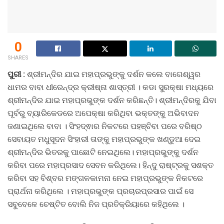
0
SHARES
ପୁରୀ :
ଶ୍ରୀମନ୍ଦିର ଯାଇ ମହାପ୍ରଭୁଙ୍କୁ ଦର୍ଶନ କଲେ ବାଗେଶ୍ୱର
ଧାମର ବାବା ଧୀରେନ୍ଦ୍ର କ୍ରୀଷ୍ନା ଶାସ୍ତ୍ରୀ । କଡା ସୁରକ୍ଷା ମଧ୍ୟରେ
ଶ୍ରୀମନ୍ଦିର ଯାଇ ମହାପ୍ରଭୁଙ୍କ ଦର୍ଶନ କରିଛନ୍ତି। ଶ୍ରୀମନ୍ଦିରକୁ ଯିବା
ପୂର୍ବରୁ ବ୍ୟାରିକେଡରେ ଅପେକ୍ଷା କରିଥିବା ଭକ୍ତଙ୍କୁ ଅଭିବାଦନ
ଜଣାଇଥିଲେ ବାବା । ସିଂହଦ୍ଵାର ନିକଟରେ ପହଞ୍ଚିବା ପରେ ବରିଷ୍ଠ
ସେବାୟତ ମଧୁସୂଦନ ସିଂହାରୀ ତାଙ୍କୁ ମହାପ୍ରଭୁଙ୍କ ଖଣ୍ଡୁଆ ଦେଇ
ଶ୍ରୀମନ୍ଦିର ଭିତରକୁ ପାଛୋଟି ନେଇଥିଲେ। ମହାପ୍ରଭୁଙ୍କୁ ଦର୍ଶନ
କରିବା ପରେ ମହାପ୍ରସାଦ ସେବନ କରିଥିଲେ। ହିନ୍ଦୁ ରାଷ୍ଟ୍ରକୁ ସଶକ୍ତ
କରିବା ସହ ବିଶ୍ବର ମଙ୍ଗଳକାମନା ନେଇ ମହାପ୍ରଭୁଙ୍କ ନିକଟରେ
ପ୍ରାର୍ଥନା କରିଥିଲେ । ମହାପ୍ରଭୁଙ୍କ ପ୍ରଚାରପ୍ରସାର ପାଇଁ ସେ
ସବୁବେଳେ ଚେଷ୍ଟିତ ବୋଲି ନିଜ ପ୍ରତିକ୍ରିୟାରେ କହିଥିଲେ ।