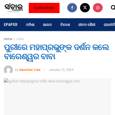
SUBSCRIBE
EPAPER
ଓଡିଶା
ଭାରତ
ବିଦେଶ
ଜୀବନ ଶୈଳୀ
ରାଜନୀତି
Home
ଓଡିଶା
ପୁରୀରେ ମହାପ୍ରଭୁଙ୍କ ଦର୍ଶନ କଲେ
ବାଗେଶ୍ୱର ବାବା
by
Sanchar Live
January 12, 2025