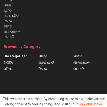
ଅପରାଧ
ଓଡିଶା
କ୍ରୀଡ଼ା
ଜୀବନ ଶୈଳୀ
ବିଦେଶ
ଭାରତ
ମନୋରଞ୍ଜନ
ରାଜନୀତି
Browse by Category
Uncategorized
କ୍ରୀଡ଼ା
ଭାରତ
ଅପରାଧ
ଜୀବନ ଶୈଳୀ
ମନୋରଞ୍ଜନ
ଓଡିଶା
ବିଦେଶ
ରାଜନୀତି
About us
Contact us
Home
Home 2
Home 3
This website uses cookies. By continuing to use this website you are
Home 4
Home 5
Home 6
Sample Page
giving consent to cookies being used. Visit our
Privacy and Cookie