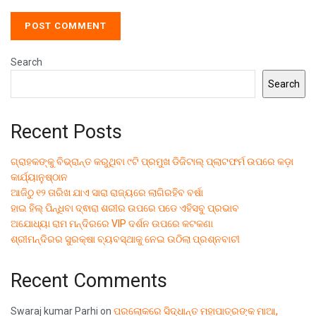
Search
Search
Recent Posts
ଗ୍ରାହକଙ୍କୁ ବିଭ୍ରାନ୍ତ କରୁଥିବା ୯ଟି ପ୍ରମୁଖ ଡିଜିଟାଲ୍ ପ୍ଲାଟଫର୍ମ ଉପରେ କଡ଼ା
କାର୍ଯ୍ୟାନୁଷ୍ଠାନ
ଆଜିଠୁ ୧୨ ତାରିଖ ଯାଏ ସାରା ରାଜ୍ୟରେ ଲାଗିରହିବ ବର୍ଷା
ହାଇ ହିଲ୍ ପିନ୍ଧିବା ଦ୍ଵାରା ଶରୀର ଉପରେ ପଡେ ଏହିସବୁ ପ୍ରଭାବ
ଅଯୋଧ୍ୟା ରାମ ମନ୍ଦିରରେ VIP ଦର୍ଶନ ଉପରେ କଟକଣା
ଶ୍ରୀମନ୍ଦିରର ସୁରକ୍ଷା ବ୍ୟବସ୍ଥାକୁ ନେଇ ଉଠିଲା ପ୍ରଶ୍ନବାଚୀ
Recent Comments
Swaraj kumar Parhi
on
ପରଲୋକରେ ସିଦ୍ଧାନ୍ତ ମହାପାତ୍ରଙ୍କ ମାଆ,