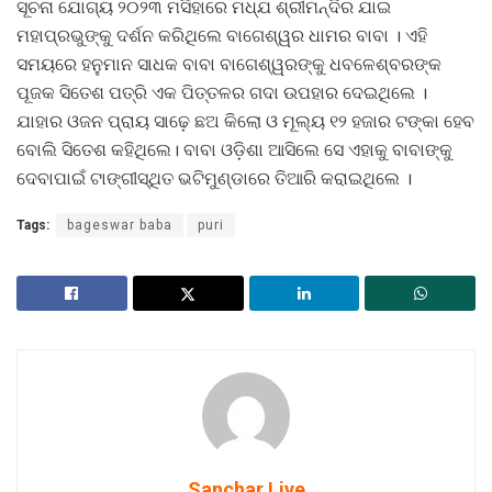
ସୂଚନା ଯୋଗ୍ୟ ୨୦୨୩ ମସିହାରେ ମଧ୍ଯ ଶ୍ରୀମନ୍ଦିର ଯାଇ
ମହାପ୍ରଭୁଙ୍କୁ ଦର୍ଶନ କରିଥିଲେ ବାଗେଶ୍ୱର ଧାମର ବାବା । ଏହି
ସମୟରେ ହନୁମାନ ସାଧକ ବାବା ବାଗେଶ୍ୱରଙ୍କୁ ଧବଳେଶ୍ବରଙ୍କ
ପୂଜକ ସିତେଶ ପତ୍ରି ଏକ ପିତ୍ତଳର ଗଦା ଉପହାର ଦେଇଥିଲେ ।
ଯାହାର ଓଜନ ପ୍ରାୟ ସାଢ଼େ ଛଅ କିଲୋ ଓ ମୂଲ୍ୟ ୧୨ ହଜାର ଟଙ୍କା ହେବ
ବୋଲି ସିତେଶ କହିଥିଲେ। ବାବା ଓଡ଼ିଶା ଆସିଲେ ସେ ଏହାକୁ ବାବାଙ୍କୁ
ଦେବାପାଇଁ ଟାଙ୍ଗୀସ୍ଥିତ ଭଟିମୁଣ୍ଡାରେ ତିଆରି କରାଇଥିଲେ ।
Tags:
bageswar baba
puri
Sanchar Live