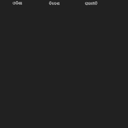
ଓଡିଶା
ବିଦେଶ
ରାଜନୀତି