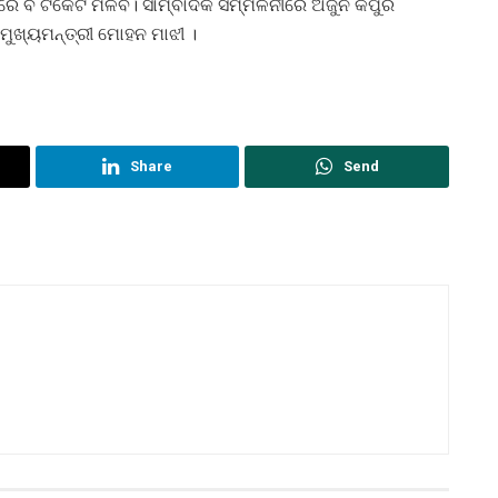
 ବି ଟିକେଟ ମିଳିବ। ସାମ୍ବାଦିକ ସମ୍ମିଳନୀରେ ଅର୍ଜୁନ କପୁର
 ମୁଖ୍ୟମନ୍ତ୍ରୀ ମୋହନ ମାଝୀ ।
Share
Send