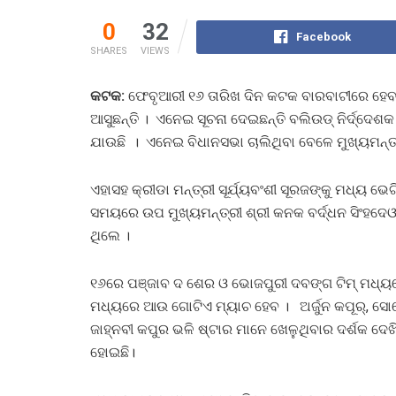
0
32
Facebook
SHARES
VIEWS
କଟକ:
ଫେବୃଆରୀ ୧୬ ତାରିଖ ଦିନ କଟକ ବାରବାଟୀରେ ହେବାକୁ 
ଆସୁଛନ୍ତି । ଏନେଇ ସୂଚନା ଦେଇଛନ୍ତି ବଲିଉଡ୍ ନିର୍ଦ୍ଦେଶକ
ଯାଉଛି । ଏନେଇ ବିଧାନସଭା ଚାଲିଥିବା ବେଳେ ମୁଖ୍ୟମନ୍ତ୍
ଏହାସହ କ୍ରୀଡା ମନ୍ତ୍ରୀ ସୂର୍ଯ୍ୟବଂଶୀ ସୂରଜଙ୍କୁ ମଧ୍ୟ ଭ
ସମୟରେ ଉପ ମୁଖ୍ୟମନ୍ତ୍ରୀ ଶ୍ରୀ କନକ ବର୍ଦ୍ଧନ ସିଂହଦେ
ଥିଲେ ।
୧୬ରେ ପଞ୍ଜାବ ଦ ଶେର ଓ ଭୋଜପୁରୀ ଦବଙ୍ଗ ଟିମ୍ ମଧ୍ୟର
ମଧ୍ୟରେ ଆଉ ଗୋଟିଏ ମ୍ୟାଚ ହେବ । ଅର୍ଜୁନ କପୂର୍, ସୋହେଲ 
ଜାହ୍ନବୀ କପୁର ଭଳି ଷ୍ଟାର ମାନେ ଖେଳୁଥିବାର ଦର୍ଶକ ଦେ
ହୋଇଛି।