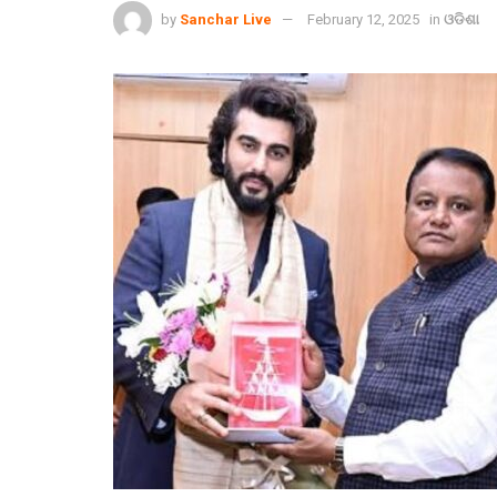
by
Sanchar Live
February 12, 2025
in
ଓଡିଶା