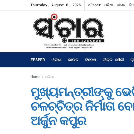
Thursday, August 6, 2026
ePaper
ଓଡିଶା
ଭାରତ
ବି
EPAPER
ଓଡିଶା
ଭାରତ
ବିଦେଶ
ଜୀବନ ଶୈଳୀ
ର
Home
ଓଡିଶା
ମୁଖ୍ୟମନ୍ତ୍ରୀଙ୍କୁ ଭେ
ଚଳଚ୍ଚିତ୍ର ନିର୍ମାତା 
ଅର୍ଜୁନ କପୁର