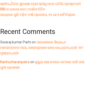
ଶ୍ରୀମନ୍ଦିରର ସୁରକ୍ଷା ବ୍ୟବସ୍ଥାକୁ ନେଇ ଉଠିଲା ପ୍ରଶ୍ନବାଚୀ
RBI ର ରେପୋ ରେଟ୍ ଅପରିବର୍ତ୍ତିତ
ରାଜ୍ୟରେ ପୁଣି ବଢ଼ିବ ବର୍ଷା ପ୍ରକୋପ, ୧୫ ଯାଏ ନାହିଁ ନିସ୍ତାର
Recent Comments
Swaraj kumar Parhi
on
ପରଲୋକରେ ସିଦ୍ଧାନ୍ତ
ମହାପାତ୍ରଙ୍କ ମାଆ, ଶୋକପ୍ରକାଶ କଲେ କେନ୍ଦ୍ରମନ୍ତ୍ରୀ ଏବଂ
ମୁଖ୍ୟମନ୍ତ୍ରୀ
Kanhucharanpatra
on
କୁକୁଡ଼ା ଚାଷ ଉପରେ କଟକଣା ଜାରି କଲା
ପୁରୀ ପ୍ରଶାସନ