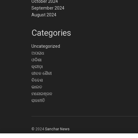
October 2024
September 2024
August 2024
Categories
Uncategorized
ଅପରାଧ
ଓଡିଶା
କ୍ରୀଡ଼ା
ଜୀବନ ଶୈଳୀ
ବିଦେଶ
ଭାରତ
ମନୋରଞ୍ଜନ
ରାଜନୀତି
© 2024
Sanchar News