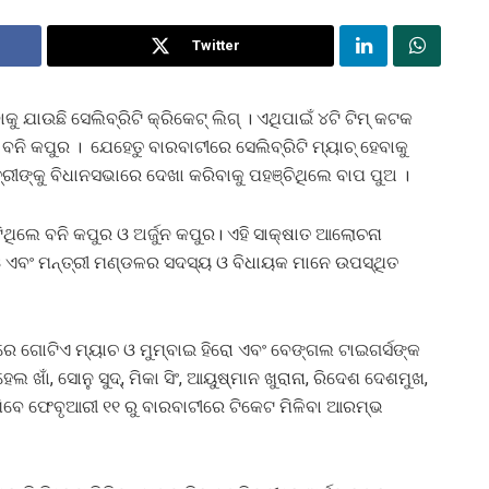
Twitter
ଯାଉଛି ସେଲିବ୍ରିଟି କ୍ରିକେଟ୍ ଲିଗ୍ । ଏଥିପାଇଁ ୪ଟି ଟିମ୍ କଟକ
 ବନି କପୁର । ଯେହେତୁ ବାରବାଟୀରେ ସେଲିବ୍ରିଟି ମ୍ୟାଚ୍ ହେବାକୁ
ରୀଙ୍କୁ ବିଧାନସଭାରେ ଦେଖା କରିବାକୁ ପହଞ୍ଚିଥିଲେ ବାପ ପୁଅ ।
େଟିଥିଲେ ବନି କପୁର ଓ ଅର୍ଜୁନ କପୁର। ଏହି ସାକ୍ଷାତ ଆଲୋଚନା
ଓ ଏବଂ ମନ୍ତ୍ରୀ ମଣ୍ଡଳର ସଦସ୍ୟ ଓ ବିଧାୟକ ମାନେ ଉପସ୍ଥିତ
େ ଗୋଟିଏ ମ୍ୟାଚ ଓ ମୁମ୍ବାଇ ହିରୋ ଏବଂ ବେଙ୍ଗଲ ଟାଇଗର୍ସଙ୍କ
ଖାଁ, ସୋନୁ ସୁଦ୍, ମିକା ସିଂ, ଆୟୁଷ୍ମାନ ଖୁରାନା, ରିଦେଶ ଦେଶମୁଖ,
ଖିବେ ଫେବୃଆରୀ ୧୧ ରୁ ବାରବାଟୀରେ ଟିକେଟ ମିଳିବା ଆରମ୍ଭ