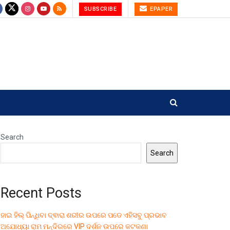
SUBSCRIBE
EPAPER
Search
Search
Recent Posts
ହାଇ ହିଲ୍ ପିନ୍ଧିବା ଦ୍ଵାରା ଶରୀର ଉପରେ ପଡେ ଏହିସବୁ ପ୍ରଭାବ
ଅଯୋଧ୍ୟା ରାମ ମନ୍ଦିରରେ VIP ଦର୍ଶନ ଉପରେ କଟକଣା