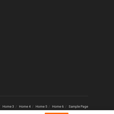
Home 3
Home 4
Home 5
Home 6
Sample Page