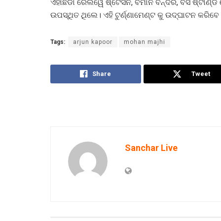
ଏହାଛଡା ରେଲୱେ ଷ୍ଟେସନ, ବିମାନ ବନ୍ଦର, ବସ ଷ୍ଟାଣ୍ଡ ରେ
ଉପସ୍ଥିତ ଥିଲେ। ଏହି ଟୁର୍ଣ୍ଣାମେଣ୍ଟ କୁ ଉଦ୍ଘାଟନ କରିବେ
Tags:
arjun kapoor
mohan majhi
Share
Tweet
Sanchar Live