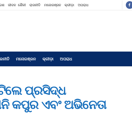
ଦେଶ
ଜୀବନ ଶୈଳୀ
ରାଜନୀତି
ମନୋରଞ୍ଜନ
କ୍ରୀଡ଼ା
ଅପରାଧ
ାଜନୀତି
ମନୋରଞ୍ଜନ
କ୍ରୀଡ଼ା
ଅପରାଧ
ଟିଲେ ପ୍ରସିଦ୍ଧ
ବୋନି କପୁର ଏବଂ ଅଭିନେତା