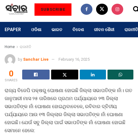
SUBSCRIBE
EPAPER
ଓଡିଶା
ଭାରତ
ବିଦେଶ
ଜୀବନ ଶୈଳୀ
ରାଜନୀତି
Home
ରାଜନୀତି
by
Sanchar Live
February 16, 2025
0
SHARES
ରାଜ୍ୟ ବିଜେପି ପକ୍ଷରୁ ଘୋଷଣା ହୋଇଛି ଜିଲ୍ଲା ସଭାପତିଙ୍କ ନାଁ। ଗତ
ଜାନୁଆରୀ ମାସ ୨୫ ତାରିଖରେ ପ୍ରଥମ ପର୍ଯ୍ୟାୟରେ ୨୩ ଜିଲ୍ଲା
ସଭାପତିଙ୍କ ନାଁ ଘୋଷଣା ହୋଇଥିବାବେଳେ, ରବିବାର ଦ୍ବିତୀୟ
ପର୍ଯ୍ୟାୟରେ ଆଉ ୧୩ ଜିଲ୍ଲାର ଜିଲ୍ଲା ସଭାପତିଙ୍କ ନାଁ ଘୋଷଣା
ହୋଇଛି। ଯେଉଁ ସବୁ ଜିଲ୍ଲା ପାଇଁ ସଭାପତିଙ୍କ ନାଁ ଘୋଷଣା ହୋଇଛି
ସେମାନେ ହେଲେ: