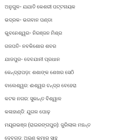
ଅନୁଗୁଳ- ଯଯାତି କେଶରୀ ପଟ୍ଟନାୟକ
ଭଦ୍ରକ- ଭଗବାନ ପଣ୍ଡା
ଭୁବନେଶ୍ୱର- ନିରଞ୍ଜନ ମିଶ୍ର
ଗଜପତି- ନବକିଶୋର ଶବର
ଯାଜପୁର- ଦେବଯାନୀ ପ୍ରଧାନ
କେନ୍ଦ୍ରାପଡ଼ା: ଶଶାଙ୍କ ଶେଖର ସେଠି
ବାଲେଶ୍ୱର: ଈଶ୍ୱର ଚନ୍ଦ୍ର ବେହେରା
କଟକ ନଗର: ସୁକାନ୍ତ ବିଶ୍ୱାଳ
କଳାହାଣ୍ଡି: ଯୁଗଳ ପୋଢ଼
ମୟୂରଭଞ୍ଜ (ରାଇରଙ୍ଗପୁର): ଜୁରିଲାଲ ମହନ୍ତ
ଦେବଗଡ଼: ଅରୁଣ କୁମାର ସାହୁ