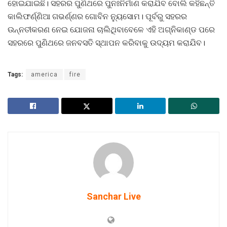
ହୋଇଯାଇଛି। ସହରର ପୁଣିଥରେ ପୁନଃନିର୍ମାଣ କରାଯିବ ବୋଲି କହିଛନ୍ତି
କାଲିଫର୍ଣ୍ଣିଆ ଗଭର୍ଣ୍ଣର ଗୋବିନ ନ୍ୟୁସୋମ। ପୂର୍ବରୁ ସହରର
ଉନ୍ନତୀକରଣ ନେଇ ଯୋଜନା ଚାଲିଥିବାବେଳେ ଏହି ଅଗ୍ନିକାଣ୍ଡ ପରେ
ସହରରେ ପୁଣିଥରେ ଜନବସତି ସ୍ଥାପନ କରିବାକୁ ଉଦ୍ୟମ କରାଯିବ।
Tags:
america
fire
Sanchar Live