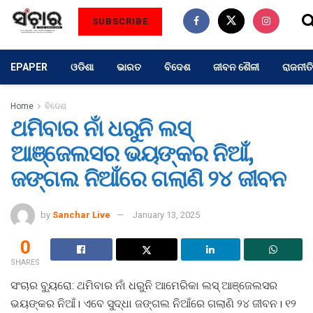
SUBSCRIBE
EPAPER
ଓଡିଶା
ଭାରତ
ବିଦେଶ
ଜୀବନ ଶୈଳୀ
ରାଜନୀତି
Home
ବିଦେଶ
ଥମିବାର ନାଁ ଧରୁନି ଲସ୍
ଆଞ୍ଜେଲସର ଭୟଙ୍କର ନିଆଁ,
ଜଙ୍ଗଲ ନିଆଁରେ ଗଲାଣି ୨୪ ଜୀବନ
by
Sanchar Live
January 13, 2025
0
SHARES
ସଂଚାର ବ୍ୟୁରୋ: ଥମିବାର ନାଁ ଧରୁନି ଆମେରିକା ଲସ୍ ଆଞ୍ଜେଲସର
ଭୟଙ୍କର ନିଆଁ। ଏବେ ସୁଦ୍ଧା ଜଙ୍ଗଲ ନିଆଁରେ ଗଲାଣି ୨୪ ଜୀବନ। ୧୨