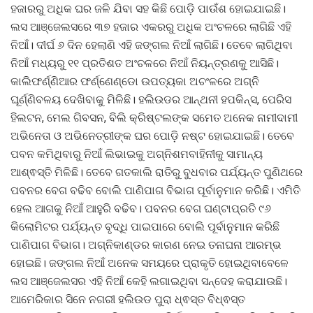
ହଜାରରୁ ଅଧିକ ଘର ଜଳି ଯିବା ସହ କିଛି ପୋଡ଼ି ପାଉଁଶ ହୋଇଯାଇଛି।
ଲସ ଆଞ୍ଜେଲସରେ ୩୭ ହଜାର ଏକରରୁ ଅଧିକ ଅଂଚଳରେ ଲାଗିଛି ଏହି
ନିଆଁ। ଦୀର୍ଘ ୬ ଦିନ ହେଲାଣି ଏହି ଜଙ୍ଗଲ ନିଆଁ ଲାଗିଛି। ତେବେ ଲାଗିଥିବା
ନିଆଁ ମଧ୍ୟରୁ ୧୧ ପ୍ରତିଶତ ଅଂଚଳରେ ନିଆଁ ନିୟନ୍ତ୍ରଣକୁ ଆସିଛି।
କାଲିଫର୍ଣ୍ଣିଆର ଫର୍ଣ୍ଣେଣ୍ଡୋ ଉପତ୍ୟକା ଅଚଂଳରେ ଅଗ୍ନି
ଘୂର୍ଣ୍ଣିବଳୟ ଦେଖିବାକୁ ମିଳିଛି। ହଲିଉଡର ଆନ୍ଥନୀ ହପକିନ୍ସ, ପେରିସ
ହିଲଟନ, ମେଲ ଗିବସନ, ବିଲି କ୍ରିଷ୍ଟଲଙ୍କ ସମେତ ଅନେକ ନାମୀଦାମୀ
ଅଭିନେତା ଓ ଅଭିନେତ୍ରୀଙ୍କ ଘର ପୋଡ଼ି ନଷ୍ଟ ହୋଇଯାଇଛି। ତେବେ
ପବନ କମିଥିବାରୁ ନିଆଁ ଲିଭାଇକୁ ଅଗ୍ନିଶମବାହିନୀକୁ ସାମାନ୍ୟ
ଆଶ୍ଵସ୍ତି ମିଳିଛି। ତେବେ ଗତକାଲି ରାତିରୁ ବୁଧବାର ପର୍ଯ୍ୟନ୍ତ ପୁଣିଥରେ
ପବନର ବେଗ ବଢିବ ବୋଲି ପାଣିପାଗ ବିଭାଗ ପୂର୍ବାନୁମାନ କରିଛି। ଏମିତି
ହେଲ ଆଗକୁ ନିଆଁ ଆହୁରି ବଢିବ। ପବନର ବେଗ ଘଣ୍ଟାପ୍ରତି ୯୬
କିଲୋମିଟର ପର୍ଯ୍ୟନ୍ତ ବୃଦ୍ଧି ପାଇପାରେ ବୋଲି ପୂର୍ବାନୁମାନ କରିଛି
ପାଣିପାଗ ବିଭାଗ। ଅଗ୍ନିକାଣ୍ଡର କାରଣ ନେଇ ତନାଘନା ଆରମ୍ଭ
ହୋଇଛି। ଜଙ୍ଗଲ ନିଆଁ ଅନେକ ସମୟରେ ପ୍ରାକୃତି ହୋଇଥିବାବେଳେ
ଲସ ଆଞ୍ଜେଲସର ଏହି ନିଆଁ କେହି ଲଗାଇଥିବା ସନ୍ଦେହ କରାଯାଉଛି।
ଆମେରିକାର ସିନେ ନଗରୀ ହଲିଉଡ ପୁରା ଧ୍ଵସ୍ତ ବିଧ୍ଵସ୍ତ