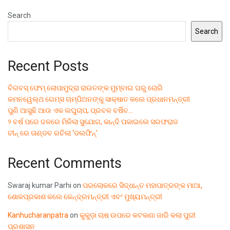
Search
Search
Recent Posts
ବିଗବସ୍ ଫେମ୍ ଲୋପାମୁଦ୍ରା ରାଉତଙ୍କ ମୁମ୍ବାଇ ଘରୁ ଚୋରି
କମନୱେଲ୍ଥ ଗେମ୍ସ ଚାମ୍ପିଅନଙ୍କୁ ସାକ୍ଷାତ କଲେ ପ୍ରଧାନମନ୍ତ୍ରୀ
ପୁଣି ଆସୁଛି ଆଉ ଏକ ଲଘୁଚାପ, ପ୍ରବଳ ବର୍ଷିବ…
୨ ବର୍ଷ ପରେ ଦଳରେ ମିଳିଲା ସୁଯୋଗ, କାନ୍ଦି ପକାଇଲେ ସରଫରାଜ
ଚୀନ୍ ରେ ତାଣ୍ଡବ ରଚିଲା ‘ଡଲଫିନ୍’
Recent Comments
Swaraj kumar Parhi
on
ପରଲୋକରେ ସିଦ୍ଧାନ୍ତ ମହାପାତ୍ରଙ୍କ ମାଆ,
ଶୋକପ୍ରକାଶ କଲେ କେନ୍ଦ୍ରମନ୍ତ୍ରୀ ଏବଂ ମୁଖ୍ୟମନ୍ତ୍ରୀ
Kanhucharanpatra
on
କୁକୁଡ଼ା ଚାଷ ଉପରେ କଟକଣା ଜାରି କଲା ପୁରୀ
ପ୍ରଶାସନ