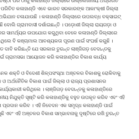
ିଷ୍ଠା ପର ଠାରୁ କଳାହାଣ୍ଡି ଜିଲ୍ଲାରେ ଉଲ୍ଲେଖନୀୟ ଅଗ୍ରଗତି
ରିଚିତ କଳାହାଣ୍ଡି ଏବେ ଭାରତ ସରକାରଙ୍କ ଆକାଂକ୍ଷୀ ଜିଲ୍ଲା
ଭିଯାନ ଚଳାଯାଉଛି । କଳାହାଣ୍ଡି ଜିଲ୍ଲାରେ ଉପଲବ୍ଧ ବକ୍ସାଇଟ୍
 ବୋଲି ଗ୍ରାମବାସୀ ଦର୍ଶାଇଛନ୍ତି । ପଡ଼ୋଶୀ ଜିଲ୍ଲା ରାୟଗଡ଼ା ଓ
ର ସାମର୍ଥ୍ୟର ଉପଯୋଗ କରୁଥିବା ବେଳେ କଳାହାଣ୍ଡି ଜିଲ୍ଲାରେ
ାଇଥିଲେ ବି କଞ୍ଚାମାଲ ଆବଶ୍ୟକତା ପୂରଣ ପାଇଁ ସଂଘର୍ଷ କରୁଛି ।
 ଦାବି କରିଛନ୍ତି ଯେ ସରକାର ତୁରନ୍ତ ଲାଞ୍ଜିଗଡ଼ ବେଦାନ୍ତକୁ
ଁ ଗ୍ରାମସଭା ଆୟୋଜନ କରି କଳାହାଣ୍ଡିର ବିକାଶ କାର୍ଯ୍ୟ
େକ ଶକ୍ତି ଓ ବିଦେଶୀ ଶିଳ୍ପସଂସ୍ଥା ଅଞ୍ଚଳର ବିକାଶକୁ ରୋକିବାକୁ
 ଓ ଅର୍ଥନୈତିକ ବିକାଶ ପାଇଁ ଜିଲ୍ଲା ଓ ରାଜ୍ୟ ପ୍ରଶାସନର
ଯ୍ୟକାରୀ କରିଥିଲେ । ଲାଞ୍ଜିଗଡ଼ ବେଦାନ୍ତକୁ କଳାହାଣ୍ଡିରେ
ନୀୟ ନିଯୁକ୍ତି ସୃଷ୍ଟି କରି କଳାହାଣ୍ଡିକୁ ବହୁତ ଉପକୃତ କରିବ ଏବଂ ଏହି
ପ୍ରଦାନ କରିବ । ଏହି ନିବେଦନ ଏକ ସମୃଦ୍ଧ କଳାହାଣ୍ଡି ପାଇଁ
ଛି ଏବଂ ଏହି ଅଞ୍ଚଳର ବିକାଶ ସମ୍ଭାବନାକୁ ଦୃଷ୍ଟିରେ ରଖି ତୁରନ୍ତ