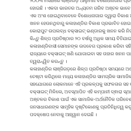
୨୦୦୩ ମସିହାରେ ଲାଞ୍ଜିଗଡ଼ ଆଲୁମିନା ବିଶୋଧନାଗାର ପ୍ରତ
ହୋଇଛି । ଏକଦା ଭାରତର ଅନ୍ୟତମ ଗରିବ ଅଞ୍ଚଳ ଭାବେ ପ
ଏକ ଅଂଶ ହୋଇଥିବାବେଳେ ବିଶୋଧନାଗାର ଦ୍ୱାରା ବିକାଶ ଅ
ଖନନ ହେଉନଥିବାରୁ କଳାହାଣ୍ଡିର ବିକାଶ ପ୍ରଭାବିତ ହୋଇଛି
କୋରାପୁଟ ଉପଲବ୍ଧ ବକ୍ସାଇଟ୍ ଭଣ୍ଡାରକୁ ଖନନ କରି ନିଜ
କିନ୍ତୁ ଶିଳ୍ପ ପ୍ରତିଷ୍ଠାର ୨୦ ବର୍ଷରୁ ଅଧିକ ସମୟ ବିତିଯ
କଳାହାଣ୍ଡିବାସୀ ସେମାନଙ୍କ ଉଦବେଗ ପ୍ରକାଶ କରିବା ସହିତ
ରାଜ୍ୟରେ ବକ୍ସାଇଟ୍ ଖଣି ଯୋଗାଇବା ସହ ତାହାର ଖନନ ପାଇ
ତ୍ୱରାନ୍ୱିତ କରନ୍ତୁ ।
କଳାହାଣ୍ଡିର ଲାଞ୍ଜିଗଡ଼ରେ ଶିଳ୍ପ ପ୍ରତିଷ୍ଠା ସମୟରେ ଅନ
ଚେଷ୍ଟା କରିଥିଲେ ମଧ୍ୟ କଳାହାଣ୍ଡିର ସାମଗ୍ରିକ ସାମାଜିକ
ସହଯୋଗରେ ଲୋକମାନେ ଏହି ପ୍ରକଳ୍ପକୁ ସଫଳତାର ସହ କାର୍
ବକ୍ସାଇଟ୍ ମିଳିଲେ, ଅବସ୍ଥାପିତ ଏହି କମ୍ପାନୀ ଦ୍ଵାରା ସ୍ଥା
ଅଞ୍ଚଳର ବିକାଶ ପାଇଁ ଏକ ସାମାଜିକ-ଅର୍ଥନୈତିକ ପରିବେଶ 
ଜନସାଧାରଣଙ୍କ ସାମୂହିକ ଦୃଷ୍ଟିକୋଣକୁ ପ୍ରତିନିଧିତ୍ୱ କରୁ
ପଦକ୍ଷେପ ନେବାକୁ ଆହ୍ୱାନ ଦେଇଛି ।