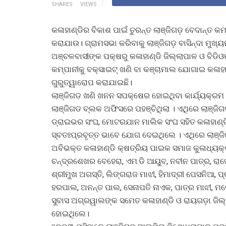
SHARES
VIEWS
କଳାହାଣ୍ଡିର ବିକାଶ ପାଇଁ ତୁରନ୍ତ ଲାଞ୍ଜିଗଡ଼ ବେଦାନ୍ତ 
କରାଯାଉ। ଗ୍ରାମସଭା କରିବାକୁ ଲାଞ୍ଜିଗଡ଼ ବାସିନ୍ଦା ମୁଖ୍
ଅଞ୍ଚଳବାସୀଙ୍କ ପକ୍ଷରୁ କଳାହାଣ୍ଡି ଜିଲ୍ଲାପାଳ ଓ ବିଡ
କମ୍ପାନୀକୁ ବକ୍ସାଇଟ୍ ଖଣି ବା କଞ୍ଚାମାଲ ଯୋଗାଇ କଳାହାଣ୍
ଗୁରୁତ୍ୱାରୋପ କରାଯାଇଛି।
ଲାଞ୍ଜିଗଡ ଖଣି ଖନନ ସପକ୍ଷେର ହୋଇଥିବା କାର୍ଯ୍ୟକ୍ରମ ବ
ଲାଞ୍ଜିଗଡ ବ୍ଲକ ଅଫିସରେ ପହଞ୍ଚିଥିଲା । ଏଥିରେ ଲାଞ୍ଜିଗଡ
ଡ୍ରାଇଭର ସଂଘ, ମୋଟରଯାନ ମାଲିକ ସଂଘ ସହିତ କଳାହାଣ୍ଡ
ସ୍ବତଃପ୍ରବୃତ୍ତ ଭାବେ ଯୋଗ ଦେଇଥିଲେ । ଏଥିରେ ଲାଞ୍
ଅବିଭକ୍ତ କଳାହାଣ୍ଡି କ୍ଷତ୍ରିୟ ପାଇକ ସମାଜ କୁଳାଧ୍ୟକ୍ଷ
ଚନ୍ଦ୍ରଶେଖର ବେହେରା, ଏମ.ଡି ଆୟୁବ, ନବୀନ ପାତ୍ର, ରାଜେ
ଶ୍ରୀମୁଖ ଅଗସ୍ତି, ଲିଙ୍ଗରାଜ ମାଝୀ, ହିମାଦ୍ରୀ ପେସନିଆ, 
ହରପାଲ, ଅନନ୍ତ ପାଲ, ସେନାପତି ନାଏକ, ପାତ୍ର ମାଝୀ, ମନେ
ସୁବାସ ଅଗ୍ରୱାଲଙ୍କ ସମେତ କଳାହାଣ୍ଡି ଓ ରାୟଗଡ଼ା ଜିଲ୍ଲା
ହୋଇଥିଲେ।