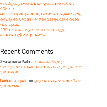
୧୩ ବର୍ଷରୁ କମ୍ ବୟସର ପିଲାମାନଙ୍କୁ ହୋଇପାରେ ସୋସିଆଲ
ମିଡ଼ିଆ ମନା
ବେଦାନ୍ତ ଆଲୁମିନିୟର ପ୍ରକଳ୍ପ ସଙ୍ଗମ କଳାହାଣ୍ଡିରେ ୪୦୦ରୁ
ଉର୍ଦ୍ଧ କୃଷକଙ୍କୁ ନିରାପଦ ଏବଂ ଦୀର୍ଘସ୍ଥାୟୀ କୃଷି ପଦ୍ଧତି ଉପରେ
ତାଲିମ ପ୍ରଦାନ
ଶିମିଳିପାଳ ଜାତୀୟ ଉଦ୍ୟାନରେ କଳା ବାଘୁଣୀର ମୃତ୍ୟୁ
ଚୀନ୍ ଉପକୂଳ ମୁହାଁ ଟାଇଫୁନ୍ ‘ଡଲଫିନ୍’
Recent Comments
Swaraj kumar Parhi
on
ପରଲୋକରେ ସିଦ୍ଧାନ୍ତ
ମହାପାତ୍ରଙ୍କ ମାଆ, ଶୋକପ୍ରକାଶ କଲେ କେନ୍ଦ୍ରମନ୍ତ୍ରୀ ଏବଂ
ମୁଖ୍ୟମନ୍ତ୍ରୀ
Kanhucharanpatra
on
କୁକୁଡ଼ା ଚାଷ ଉପରେ କଟକଣା ଜାରି କଲା
ପୁରୀ ପ୍ରଶାସନ