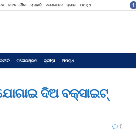
ଦେଶ
ଜୀବନ ଶୈଳୀ
ରାଜନୀତି
ମନୋରଞ୍ଜନ
କ୍ରୀଡ଼ା
ଅପରାଧ
ାଜନୀତି
ମନୋରଞ୍ଜନ
କ୍ରୀଡ଼ା
ଅପରାଧ
 ଯୋଗାଇ ଦିଅ ବକ୍ସାଇଟ୍
0