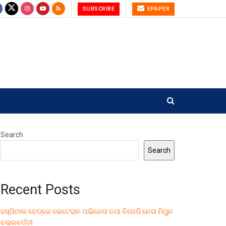
SUBSCRIBE
EPAPER
Search
Search
Recent Posts
ହସ୍ପିଟାଲ ବେଡ୍‌ରେ ଭେଟେରାନ ଅଭିନେତା ତଥା ବିଜେପି ନେତା ମିଥୁନ
ଚକ୍ରବର୍ତ୍ତୀ