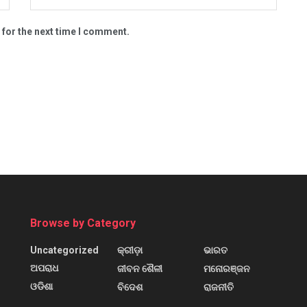
 for the next time I comment.
Browse by Category
Uncategorized
କ୍ରୀଡ଼ା
ଭାରତ
ଅପରାଧ
ଜୀବନ ଶୈଳୀ
ମନୋରଞ୍ଜନ
ଓଡିଶା
ବିଦେଶ
ରାଜନୀତି