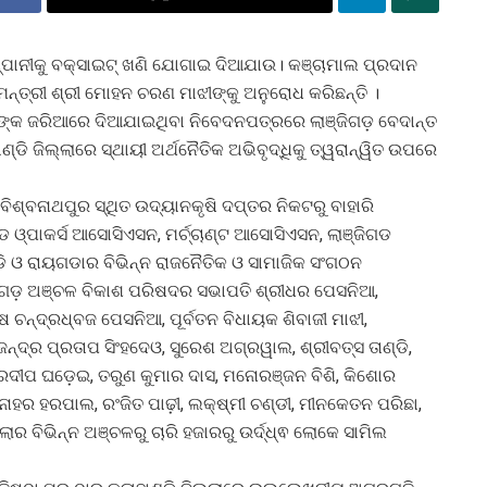
କମ୍ପାନୀକୁ ବକ୍ସାଇଟ୍ ଖଣି ଯୋଗାଇ ଦିଆଯାଉ। କଞ୍ଚାମାଲ ପ୍ରଦାନ
ୟମନ୍ତ୍ରୀ ଶ୍ରୀ ମୋହନ ଚରଣ ମାଝୀଙ୍କୁ ଅନୁରୋଧ କରିଛନ୍ତି ।
ିଓଙ୍କ ଜରିଆରେ ଦିଆଯାଇଥିବା ନିବେଦନପତ୍ରରେ ଲାଞ୍ଜିଗଡ଼ ବେଦାନ୍ତ
ଡି ଜିଲ୍ଲାରେ ସ୍ଥାୟୀ ଅର୍ଥନୈତିକ ଅଭିବୃଦ୍ଧିକୁ ତ୍ୱରାନ୍ୱିତ ଉପରେ
ିଶ୍ବନାଥପୁର ସ୍ଥିତ ଉଦ୍ୟାନକୃଷି ଦପ୍ତର ନିକଟରୁ ବାହାରି
 ଓ୍ପାକର୍ସ ଆସୋସିଏସନ, ମର୍ଚ୍ଚାଣ୍ଟ ଆସୋସିଏସନ, ଲାଞ୍ଜିଗଡ
ି ଓ ରାୟଗଡାର ବିଭିନ୍ନ ରାଜନୈତିକ ଓ ସାମାଜିକ ସଂଗଠନ
ଜିଗଡ଼ ଅଞ୍ଚଳ ବିକାଶ ପରିଷଦର ସଭାପତି ଶ୍ରୀଧର ପେସନିଆ,
 ଚନ୍ଦ୍ରଧ୍ବଜ ପେସନିଆ, ପୂର୍ବତନ ବିଧାୟକ ଶିବାଜୀ ମାଝୀ,
ନ୍ଦ୍ର ପ୍ରତାପ ସିଂହଦେଓ, ସୁରେଶ ଅଗ୍ରୱାଲ, ଶ୍ରୀବତ୍ସ ତାଣ୍ଡି,
ପ୍ରଦୀପ ଘଡ଼େଇ, ତରୁଣ କୁମାର ଦାସ, ମନୋରଞ୍ଜନ ବିଶି, କିଶୋର
ାହର ହରପାଲ, ରଂଜିତ ପାଢ଼ୀ, ଲକ୍ଷ୍ମୀ ଚଣ୍ଡୀ, ମୀନକେତନ ପରିଛା,
ର ବିଭିନ୍ନ ଅଞ୍ଚଳରୁ ଚାରି ହଜାରରୁ ଉର୍ଦ୍ଧ୍ଵ ଲୋକେ ସାମିଲ