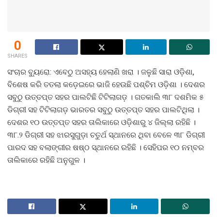
0
SHARES
ସଂଚାର ବ୍ୟୁରୋ: ଏବେଠୁ ଅସହ୍ୟ ହେଲାଣି ଖରା । ଜଳୁଛି ସାରା ଓଡ଼ିଶା,
ବିଶେଷ କରି ତତଲା କଡ଼େଇରେ ଭାଜି ହେଉଛି ପଶ୍ଚିମ ଓଡ଼ିଶା । ଦେଶର
ସବୁଠୁ ଉତ୍ତପ୍ତ ସହର ପାଲଟିଛି ଟିଟିଲାଗଡ଼ । ଗତକାଲି ୩୮ ଦଶମିକ ୫
ଡିଗ୍ରୀ ସହ ଟିଟିଲାଗଡ଼ ଭାରତର ସବୁଠୁ ଉତ୍ତପ୍ତ ସହର ପାଲଟିଥିଲା ।
ଦେଶର ୧୦ ଉତ୍ତପ୍ତ ସହର ତାଲିକାରେ ଓଡ଼ିଶାରୁ ୪ ଜିଲ୍ଲା ରହିଛି ।
୩୮.୨ ଡିଗ୍ରୀ ସହ ଝାରସୁଗୁଡ଼ା ଚତୁର୍ଥ ସ୍ଥାନରେ ଥିବା ବେଳେ ୩୮ ଡିଗ୍ରୀ
ପାରଦ ସହ ବଲାଙ୍ଗୀର ଷଷ୍ଠ ସ୍ଥାନରେ ରହିଛି । ସେହିପର ୧୦ ନମ୍ବର
ତାଲିକାରେ ରହିଛି ଅନୁଗୁଳ ।