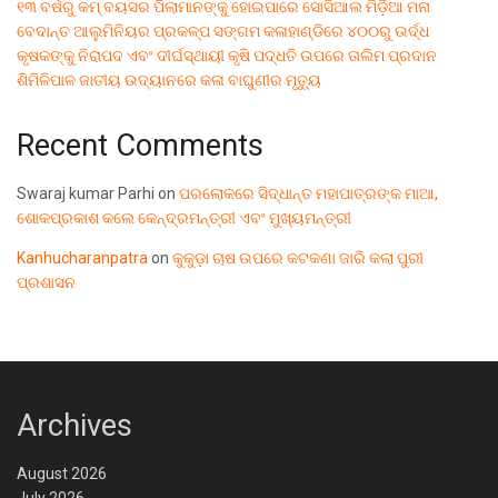
୧୩ ବର୍ଷରୁ କମ୍ ବୟସର ପିଲାମାନଙ୍କୁ ହୋଇପାରେ ସୋସିଆଲ ମିଡ଼ିଆ ମନା
ବେଦାନ୍ତ ଆଲୁମିନିୟର ପ୍ରକଳ୍ପ ସଙ୍ଗମ କଳାହାଣ୍ଡିରେ ୪୦୦ରୁ ଉର୍ଦ୍ଧ
କୃଷକଙ୍କୁ ନିରାପଦ ଏବଂ ଦୀର୍ଘସ୍ଥାୟୀ କୃଷି ପଦ୍ଧତି ଉପରେ ତାଲିମ ପ୍ରଦାନ
ଶିମିଳିପାଳ ଜାତୀୟ ଉଦ୍ୟାନରେ କଳା ବାଘୁଣୀର ମୃତ୍ୟୁ
Recent Comments
Swaraj kumar Parhi
on
ପରଲୋକରେ ସିଦ୍ଧାନ୍ତ ମହାପାତ୍ରଙ୍କ ମାଆ,
ଶୋକପ୍ରକାଶ କଲେ କେନ୍ଦ୍ରମନ୍ତ୍ରୀ ଏବଂ ମୁଖ୍ୟମନ୍ତ୍ରୀ
Kanhucharanpatra
on
କୁକୁଡ଼ା ଚାଷ ଉପରେ କଟକଣା ଜାରି କଲା ପୁରୀ
ପ୍ରଶାସନ
Archives
August 2026
July 2026