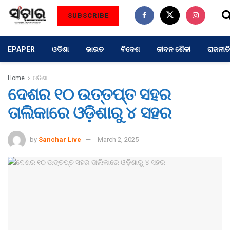
SUBSCRIBE
EPAPER
ଓଡିଶା
ଭାରତ
ବିଦେଶ
ଜୀବନ ଶୈଳୀ
ରାଜନୀତି
Home
ଓଡିଶା
ଦେଶର ୧୦ ଉତ୍ତପ୍ତ ସହର
ତାଲିକାରେ ଓଡ଼ିଶାରୁ ୪ ସହର
by
Sanchar Live
March 2, 2025