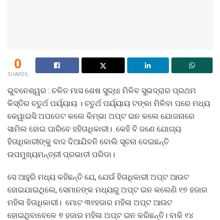
0
SHARES
ଭୁବନେଶ୍ୱର : ଚଳିତ ମାସ ଶେଷ ସୁଦ୍ଧା ମିଳିବ ସୁଭଦ୍ରାର ପ୍ରଥମ
କିସ୍ତିର ଚତୁର୍ଥ ପର୍ୟ୍ୟାୟ । ଚତୁର୍ଥ ପର୍ୟ୍ୟାୟ ଟଙ୍କା ମିଳିବା ପରେ ମଧ୍ୟ
କେୱାଇସି ଅପଡେଟ କଲେ କିମ୍ଭା ଅପ୍ଟ ଇନ କଲେ ଯୋଜନାରେ
ସାମିଲ ହୋଇ ପାରିବେ ହହିତାଧିକାରୀ। କେହି ବି ଜଣେ ଯୋଗ୍ୟ
ହିତାଧିକାରୀଙ୍କୁ ବାଦ ଦିଆଯିବନି ବୋଲି ସୂଚନା ଦେଇଛନ୍ତି
ଉପମୁଖ୍ୟମନ୍ତ୍ରୀ ପ୍ରଭାତୀ ପରିଡା।
ସେ ଆହୁରି ମଧ୍ୟ କହିଛନ୍ତି ଯେ, ଯେଉଁ ହିତାଧିକାରୀ ଅପ୍ଟ ଆଉଟ
ହୋଇଯାଇଥିଲେ, ସେମାନଙ୍କ ମଧ୍ୟରୁ ଅପ୍ଟ ଇନ କଲେଣି ୧୭ ହଜାର
ମହିଳା ହିତାଧିକାରୀ। ମୋଟ ୩୧ହଜାର ମହିଳା ଅପ୍ଟ ଆଉଟ
ହୋଇଥିବାବେଳେ ୭ ହଜାର ମହିଳା ଅପ୍ଟ ଇନ କରିଛନ୍ତି। ବାକି ୧୪