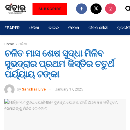
SUBSCRIBE
EPAPER
ଓଡିଶା
ଭାରତ
ବିଦେଶ
ଜୀବନ ଶୈଳୀ
ରାଜନୀତି
Home
ଓଡିଶା
ଚଳିତ ମାସ ଶେଷ ସୁଦ୍ଧା ମିଳିବ
ସୁଭଦ୍ରାର ପ୍ରଥମ କିସ୍ତିର ଚତୁର୍ଥ
ପର୍ୟ୍ୟାୟ ଟଙ୍କା
by
Sanchar Live
January 17, 2025