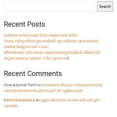
Search
Recent Posts
ମେଡିକାଲ ବେଡ଼ରେ ସୋନୁ ନିଗମ, ସେୟାର କଲେ ଭିଡିଓ…
ଦିନରେ ଅଫିସ୍, ରାତିରେ ଫୁଡ୍ ଡେଲିଭରି: ଲୁହ ଆଣିଦେବ ପ୍ରେମ କାହାଣୀ
ଖୋଲିଲା ହୀରାକୁଦର ଆଉ ୪ ଗେଟ୍
UPI ପେମେଣ୍ଟ ରହିବ ମାଗଣା: ଗ୍ରାହକଙ୍କଠାରୁ ନିଆଯିବନି କୌଣସି ଚାର୍ଜ
ଲଘୁଚାପ କ୍ଷେତ୍ର ପ୍ରଭାବ: ୭ ଦିନ ପ୍ରବଳ ବର୍ଷା
Recent Comments
Swaraj kumar Parhi
on
ପରଲୋକରେ ସିଦ୍ଧାନ୍ତ ମହାପାତ୍ରଙ୍କ ମାଆ,
ଶୋକପ୍ରକାଶ କଲେ କେନ୍ଦ୍ରମନ୍ତ୍ରୀ ଏବଂ ମୁଖ୍ୟମନ୍ତ୍ରୀ
Kanhucharanpatra
on
କୁକୁଡ଼ା ଚାଷ ଉପରେ କଟକଣା ଜାରି କଲା ପୁରୀ
ପ୍ରଶାସନ