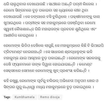
ଧରି ଚାଲୁଥିବାର ଦେଖାଯାଉଛି । ସାଥୀରେ ଅଛନ୍ତି ପତ୍ନୀ ଲିଜେଲ ।
ରେମୋ ସିଙ୍ଗମରେ ବୁଡ଼ ପକାଇବା ସହ ଧ୍ୟାନରେ ଲୀନ ଥିବା
ଦେଖାଯାଇଛି । ସେ ଡଙ୍ଗାରେ ବସି ବୁଲିଥିଲେ । ପକ୍ଷୀମାନଙ୍କୁ ଦାନା
ଖୁଆଇଥିଲେ । ପତ୍ନୀଙ୍କ ସହ ମହାକୁମ୍ଭରେ ପହଞ୍ଚିଥିବା ରେମୋ
ସ୍ୱାମୀ କୈଳାଶାନନ୍ଦ ଗିରି ମହାରାଜଙ୍କ ପ୍ରବଚନ ଶୁଣିଥିଲେ ଏବଂ
ଆଶୀର୍ବାଦ ନେଇଥିଲେ ।
ରେମୋଙ୍କ ଭିଡିଓ ଦେଖିଲେ ଲାଗୁଛି, ସେ ମହାକୁମ୍ଭରେ କିଛି ବି ଭିଆଇପି
ଟ୍ରିଟମେଣ୍ଟ ନେଇନାହାନ୍ତି । ସେ ସାଧାରଣ ଶ୍ରଦ୍ଧାଳୁଙ୍କ ଭଳି
ମହାକୁମ୍ଭ ଯାଇ ଆସ୍ଥାର ବୁଡ଼ ପକାଇଛନ୍ତି । ରେମୋଙ୍କ ସରଳତାକୁ
ଦେଖି ଫ୍ୟାନମାନେ ତାଙ୍କ ଦିୱାନା ହୋଇଯାଇଛନ୍ତି । କମେଣ୍ଟ
ସେକ୍ସନରେ ସେମାନେ ରେମୋଙ୍କୁ ଖୁବ୍ ପ୍ରଶଂସା କରିଛନ୍ତି ।
କହି ରଖୁଛୁ, ରେମୋଙ୍କ ପୂର୍ବରୁ ବଲିଉଡ୍ ଅଭିନେତା ଅନୁପମ ଖେର ଓ
ସିଙ୍ଗର ଗୁରୁ ରନ୍ଧାୱା ମଧ୍ୟ ମହାକୁମ୍ଭରେ ବୁଡ଼ ପକାଇଥିଲେ ।
Tags:
Kumbhamela
Remo disoja