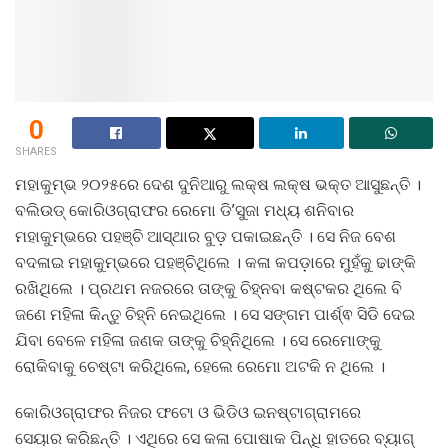
0
SHARES
ମହାକୁମ୍ଭ ୨୦୨୫ରେ ଦେଶ ଦୁନିଆରୁ ଲକ୍ଷ ଲକ୍ଷ ଭକ୍ତ ଆସୁଛନ୍ତି ।
ବଲିଉଡ୍ କୋରିଓଗ୍ରାଫର ରେମୋ ଡି’ସୁଜା ମଧ୍ୟ ଶନିବାର
ମହାକୁମ୍ଭରେ ପହଞ୍ଚି ଆସ୍ଥାର ବୁଡ଼ ପକାଇଛନ୍ତି । ସେ ନିଜ ବେଶ
ବଦଳାଇ ମହାକୁମ୍ଭରେ ପହଞ୍ଚିଥିଲେ । କଳା କପଡ଼ାରେ ମୁହଁକୁ ଢାଙ୍କି
ରଖିଥିଲେ । ପ୍ରଥମ ନଜରରେ ତାଙ୍କୁ ଚିହ୍ନବା କଷ୍ଟକର ଥିଲେ ବି
ଜଣେ ମହିଳା କିନ୍ତୁ ଚିହ୍ନି ନେଇଥିଲେ । ସେ ସଙ୍ଗମ ପାର୍ଶ୍ଵ ସିଡି ଦେଇ
ଯିବା ବେଳେ ମହିଳା ଜଣକ ତାଙ୍କୁ ଚିହ୍ନିଥିଲେ । ସେ ରେମୋଙ୍କୁ
ରୋକିବାକୁ ଚେଷ୍ଟା କରିଥିଲେ, ହେଲେ ରେମୋ ଅଟକି ନ ଥିଲେ ।
କୋରିଓଗ୍ରାଫର ନିଜର ଫଟୋ ଓ ଭିଡିଓ ଇନଷ୍ଟାଗ୍ରାମରେ
ସେୟାର କରିଛନ୍ତି । ଏଥିରେ ସେ କଳା ପୋଷାକ ପିନ୍ଧି ହାତରେ ବ୍ୟାଗ୍