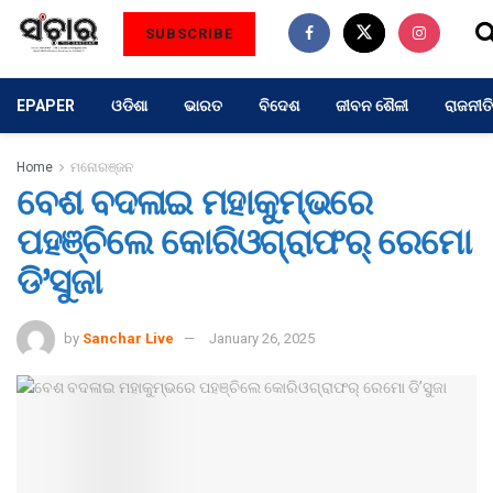
SUBSCRIBE
EPAPER
ଓଡିଶା
ଭାରତ
ବିଦେଶ
ଜୀବନ ଶୈଳୀ
ରାଜନୀତି
Home
ମନୋରଞ୍ଜନ
ବେଶ ବଦଳାଇ ମହାକୁମ୍ଭରେ
ପହଞ୍ଚିଲେ କୋରିଓଗ୍ରାଫର୍ ରେମୋ
ଡି’ସୁଜା
by
Sanchar Live
January 26, 2025