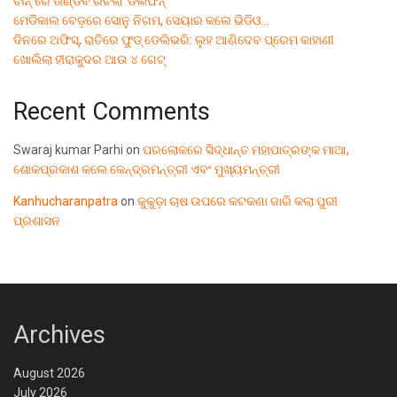
ଚୀନ୍ ରେ ତାଣ୍ଡବ ରଚିଲା ‘ଡଲଫିନ୍’
ମେଡିକାଲ ବେଡ଼ରେ ସୋନୁ ନିଗମ, ସେୟାର କଲେ ଭିଡିଓ…
ଦିନରେ ଅଫିସ୍, ରାତିରେ ଫୁଡ୍ ଡେଲିଭରି: ଲୁହ ଆଣିଦେବ ପ୍ରେମ କାହାଣୀ
ଖୋଲିଲା ହୀରାକୁଦର ଆଉ ୪ ଗେଟ୍
Recent Comments
Swaraj kumar Parhi
on
ପରଲୋକରେ ସିଦ୍ଧାନ୍ତ ମହାପାତ୍ରଙ୍କ ମାଆ,
ଶୋକପ୍ରକାଶ କଲେ କେନ୍ଦ୍ରମନ୍ତ୍ରୀ ଏବଂ ମୁଖ୍ୟମନ୍ତ୍ରୀ
Kanhucharanpatra
on
କୁକୁଡ଼ା ଚାଷ ଉପରେ କଟକଣା ଜାରି କଲା ପୁରୀ
ପ୍ରଶାସନ
Archives
August 2026
July 2026