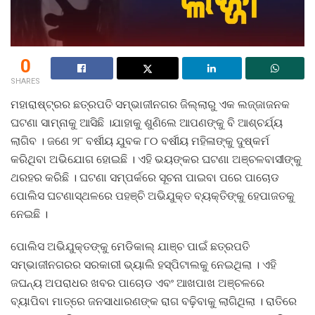
0
SHARES
ମହାରାଷ୍ଟ୍ରର ଛତ୍ରପତି ସମ୍ଭାଜୀନଗର ଜିଲ୍ଲାରୁ ଏକ ଲଜ୍ଜାଜନକ
ଘଟଣା ସାମ୍ନାକୁ ଆସିଛି ।ଯାହାକୁ ଶୁଣିଲେ ଆପଣଙ୍କୁ ବି ଆଶ୍ଚର୍ଯ୍ୟ
ଲାଗିବ । ଜଣେ ୨୮ ବର୍ଷୀୟ ଯୁବକ ୮୦ ବର୍ଷୀୟ ମହିଳାଙ୍କୁ ଦୁଷ୍କର୍ମ
କରିଥିବା ଅଭିଯୋଗ ହୋଇଛି । ଏହି ଭୟଙ୍କର ଘଟଣା ଅଞ୍ଚଳବାସୀଙ୍କୁ
ଥରହର କରିଛି । ଘଟଣା ସମ୍ପର୍କରେ ସୂଚନା ପାଇବା ପରେ ପାଚୋଡ
ପୋଲିସ ଘଟଣାସ୍ଥଳରେ ପହଞ୍ଚି ଅଭିଯୁକ୍ତ ବ୍ୟକ୍ତିଙ୍କୁ ହେପାଜତକୁ
ନେଇଛି ।
ପୋଲିସ ଅଭିଯୁକ୍ତଙ୍କୁ ମେଡିକାଲ୍ ଯାଞ୍ଚ ପାଇଁ ଛତ୍ରପତି
ସମ୍ଭାଜୀନଗରର ସରକାରୀ ଭ୍ୟାଲି ହସ୍ପିଟାଲକୁ ନେଇଥିଲା । ଏହି
ଜଘନ୍ୟ ଅପରାଧର ଖବର ପାଚୋଡ ଏବଂ ଆଖପାଖ ଅଞ୍ଚଳରେ
ବ୍ୟାପିବା ମାତ୍ରେ ଜନସାଧାରଣଙ୍କ ରାଗ ବଢ଼ିବାକୁ ଲାଗିଥିଲା । ରାତିରେ