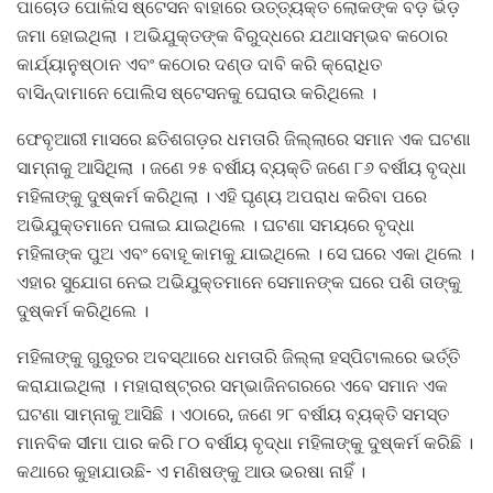
ପାଚୋଡ ପୋଲିସ ଷ୍ଟେସନ ବାହାରେ ଉତ୍ତ୍ୟକ୍ତ ଲୋକଙ୍କ ବଡ଼ ଭିଡ଼
ଜମା ହୋଇଥିଲା । ଅଭିଯୁକ୍ତଙ୍କ ବିରୁଦ୍ଧରେ ଯଥାସମ୍ଭବ କଠୋର
କାର୍ଯ୍ୟାନୁଷ୍ଠାନ ଏବଂ କଠୋର ଦଣ୍ଡ ଦାବି କରି କ୍ରୋଧିତ
ବାସିନ୍ଦାମାନେ ପୋଲିସ ଷ୍ଟେସନକୁ ଘେରାଉ କରିଥିଲେ ।
ଫେବୃଆରୀ ମାସରେ ଛତିଶଗଡ଼ର ଧମତାରି ଜିଲ୍ଲାରେ ସମାନ ଏକ ଘଟଣା
ସାମ୍ନାକୁ ଆସିଥିଲା । ଜଣେ ୨୫ ବର୍ଷୀୟ ବ୍ୟକ୍ତି ଜଣେ ୮୬ ବର୍ଷୀୟ ବୃଦ୍ଧା
ମହିଳାଙ୍କୁ ଦୁଷ୍କର୍ମ କରିଥିଲା । ଏହି ଘୃଣ୍ୟ ଅପରାଧ କରିବା ପରେ
ଅଭିଯୁକ୍ତମାନେ ପଳାଇ ଯାଇଥିଲେ । ଘଟଣା ସମୟରେ ବୃଦ୍ଧା
ମହିଳାଙ୍କ ପୁଅ ଏବଂ ବୋହୂ କାମକୁ ଯାଇଥିଲେ । ସେ ଘରେ ଏକା ଥିଲେ ।
ଏହାର ସୁଯୋଗ ନେଇ ଅଭିଯୁକ୍ତମାନେ ସେମାନଙ୍କ ଘରେ ପଶି ତାଙ୍କୁ
ଦୁଷ୍କର୍ମ କରିଥିଲେ ।
ମହିଳାଙ୍କୁ ଗୁରୁତର ଅବସ୍ଥାରେ ଧମତାରି ଜିଲ୍ଲା ହସ୍ପିଟାଲରେ ଭର୍ତ୍ତି
କରାଯାଇଥିଲା । ମହାରାଷ୍ଟ୍ରର ସମ୍ଭାଜିନଗରରେ ଏବେ ସମାନ ଏକ
ଘଟଣା ସାମ୍ନାକୁ ଆସିଛି । ଏଠାରେ, ଜଣେ ୨୮ ବର୍ଷୀୟ ବ୍ୟକ୍ତି ସମସ୍ତ
ମାନବିକ ସୀମା ପାର କରି ୮୦ ବର୍ଷୀୟ ବୃଦ୍ଧା ମହିଳାଙ୍କୁ ଦୁଷ୍କର୍ମ କରିଛି ।
କଥାରେ କୁହାଯାଉଛି- ଏ ମଣିଷଙ୍କୁ ଆଉ ଭରଷା ନାହିଁ ।