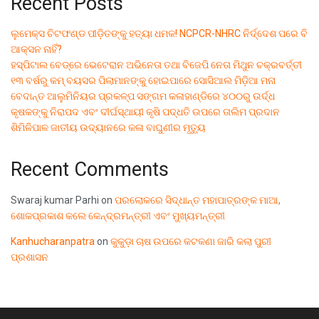
Recent Posts
ଲୁମେକ୍ସ ଚିଟଫଣ୍ଡ ପୀଡ଼ିତଙ୍କୁ ହତ୍ୟା ଧମକ! NCPCR-NHRC ନିର୍ଦ୍ଦେଶ ପରେ ବି
ଆକ୍ସନ ନାହିଁ?
ହସ୍ପିଟାଲ ବେଡ୍‌ରେ ଭେଟେରାନ ଅଭିନେତା ତଥା ବିଜେପି ନେତା ମିଥୁନ ଚକ୍ରବର୍ତ୍ତୀ
୧୩ ବର୍ଷରୁ କମ୍ ବୟସର ପିଲାମାନଙ୍କୁ ହୋଇପାରେ ସୋସିଆଲ ମିଡ଼ିଆ ମନା
ବେଦାନ୍ତ ଆଲୁମିନିୟର ପ୍ରକଳ୍ପ ସଙ୍ଗମ କଳାହାଣ୍ଡିରେ ୪୦୦ରୁ ଉର୍ଦ୍ଧ
କୃଷକଙ୍କୁ ନିରାପଦ ଏବଂ ଦୀର୍ଘସ୍ଥାୟୀ କୃଷି ପଦ୍ଧତି ଉପରେ ତାଲିମ ପ୍ରଦାନ
ଶିମିଳିପାଳ ଜାତୀୟ ଉଦ୍ୟାନରେ କଳା ବାଘୁଣୀର ମୃତ୍ୟୁ
Recent Comments
Swaraj kumar Parhi
on
ପରଲୋକରେ ସିଦ୍ଧାନ୍ତ ମହାପାତ୍ରଙ୍କ ମାଆ,
ଶୋକପ୍ରକାଶ କଲେ କେନ୍ଦ୍ରମନ୍ତ୍ରୀ ଏବଂ ମୁଖ୍ୟମନ୍ତ୍ରୀ
Kanhucharanpatra
on
କୁକୁଡ଼ା ଚାଷ ଉପରେ କଟକଣା ଜାରି କଲା ପୁରୀ
ପ୍ରଶାସନ