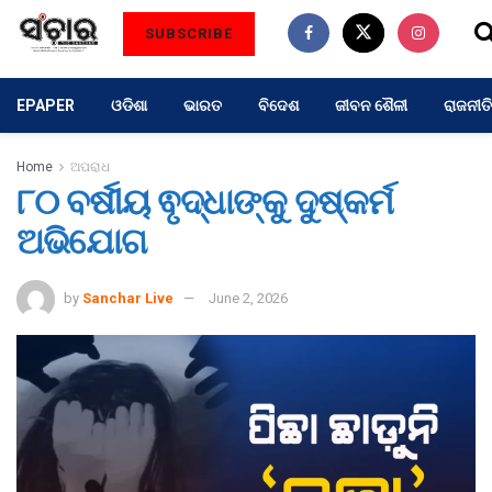
SUBSCRIBE
EPAPER
ଓଡିଶା
ଭାରତ
ବିଦେଶ
ଜୀବନ ଶୈଳୀ
ରାଜନୀତି
Home
ଅପରାଧ
୮୦ ବର୍ଷୀୟ ଵୃଦ୍ଧାଙ୍କୁ ଦୁଷ୍କର୍ମ
ଅଭିଯୋଗ
by
Sanchar Live
June 2, 2026