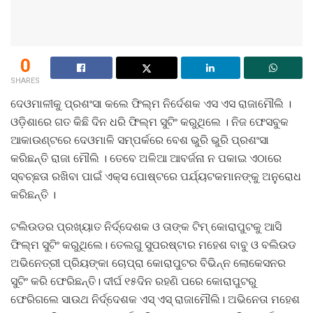
0
SHARES
ଦେଓମାଳୀକୁ ପ୍ରଶଂସା କଲେ ଫିଲ୍ମ ନିର୍ଦେଶକ ଏସ ଏସ ରାଜାମୌଲି ।
ଓଡ଼ିଶାରେ ଗତ କିଛି ଦିନ ଧରି ଫିଲ୍ମ ସୁଟିଂ କରୁଥିଲେ । ନିଜ ଫେସବୁକ
ଆକାଉଣ୍ଟରେ ଦେଓମାଳି ସମ୍ପର୍କରେ ବେଶ ଭୁରି ଭୁରି ପ୍ରଶଂସା
କରିଛନ୍ତି ରାଜା ମୌଲି । ତେବେ ଅଳିଆ ଆବର୍ଜନା ନ ପକାଇ ଏଠାରେ
ସ୍ବଚ୍ଛତା ରଖିବା ପାଇଁ ଏକ୍ସ ପୋଷ୍ଟରେ ପର୍ଯ୍ୟଟକମାନଙ୍କୁ ଅନୁରୋଧ
କରିଛନ୍ତି ।
ଟଲିଉଡର ପ୍ରଖ୍ୟାତ ନିର୍ଦ୍ଦେଶକ ଓ ତାଙ୍କ ଟିମ୍ କୋରାପୁଟକୁ ଆସି
ଫିଲ୍ମ ସୁଟିଂ କରୁଥିଲେ। ତେଲଗୁ ସୁପରଷ୍ଟାର ମହେଶ ବାବୁ ଓ ବଲିଉଡ
ଅଭିନେତ୍ରୀ ପ୍ରିୟଙ୍କା ଚୋପ୍ରା କୋରାପୁଟର ବିଭିନ୍ନ ଲୋକେସନର
ସୁଟିଂ କରି ଫେରିଛନ୍ତି। ଦୀର୍ଘ ୧୫ଦିନ ରହଣି ପରେ କୋରାପୁଟରୁ
ଫେରିଗଲେ ସାଉଥ ନିର୍ଦ୍ଦେଶକ ଏସ୍‌ ଏସ୍‌ ରାଜାମୌଲି। ଅଭିନେତା ମହେଶ