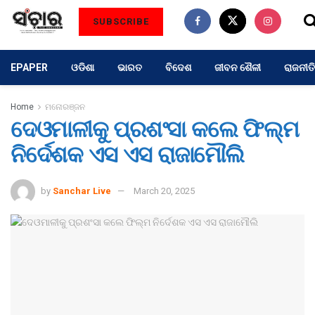
SUBSCRIBE
EPAPER
ଓଡିଶା
ଭାରତ
ବିଦେଶ
ଜୀବନ ଶୈଳୀ
ରାଜନୀତି
Home
ମନୋରଞ୍ଜନ
ଦେଓମାଳୀକୁ ପ୍ରଶଂସା କଲେ ଫିଲ୍ମ
ନିର୍ଦେଶକ ଏସ ଏସ ରାଜାମୌଲି
by
Sanchar Live
March 20, 2025