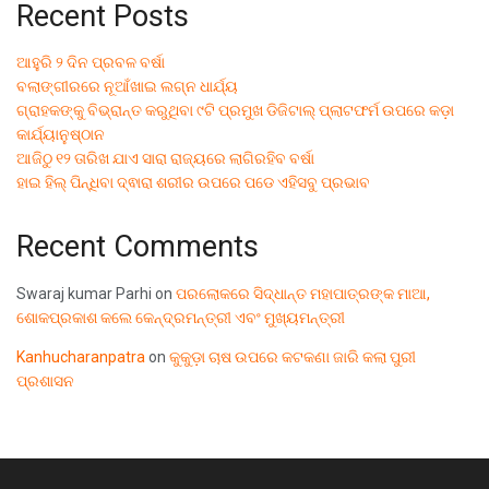
Recent Posts
ଆହୁରି ୨ ଦିନ ପ୍ରବଳ ବର୍ଷା
ବଲାଙ୍ଗୀରରେ ନୂଆଁଖାଇ ଲଗ୍ନ ଧାର୍ଯ୍ୟ
ଗ୍ରାହକଙ୍କୁ ବିଭ୍ରାନ୍ତ କରୁଥିବା ୯ଟି ପ୍ରମୁଖ ଡିଜିଟାଲ୍ ପ୍ଲାଟଫର୍ମ ଉପରେ କଡ଼ା
କାର୍ଯ୍ୟାନୁଷ୍ଠାନ
ଆଜିଠୁ ୧୨ ତାରିଖ ଯାଏ ସାରା ରାଜ୍ୟରେ ଲାଗିରହିବ ବର୍ଷା
ହାଇ ହିଲ୍ ପିନ୍ଧିବା ଦ୍ଵାରା ଶରୀର ଉପରେ ପଡେ ଏହିସବୁ ପ୍ରଭାବ
Recent Comments
Swaraj kumar Parhi
on
ପରଲୋକରେ ସିଦ୍ଧାନ୍ତ ମହାପାତ୍ରଙ୍କ ମାଆ,
ଶୋକପ୍ରକାଶ କଲେ କେନ୍ଦ୍ରମନ୍ତ୍ରୀ ଏବଂ ମୁଖ୍ୟମନ୍ତ୍ରୀ
Kanhucharanpatra
on
କୁକୁଡ଼ା ଚାଷ ଉପରେ କଟକଣା ଜାରି କଲା ପୁରୀ
ପ୍ରଶାସନ