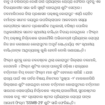
ବାବୁ ଓ ବଲିଉଡ୍‌ର ଦେଶୀ ଗର୍ଲ ପ୍ରିୟଙ୍କା ଚୋପ୍ରା ଫେରିବା ପୂର୍ବରୁ ଏକ
ବିଦାୟକାଳୀନ ସଭା ଭଳି ସୃଷ୍ଟି ହୋଇଥିଲା ଶୁଟିଂ ସେଟ୍‌ରେ।
ତଳମାଲିଠାରେ ଜିଲା ପ୍ରଶାସନ ପକ୍ଷରୁ କୋରାପୁଟ ଏସ୍‌ପି ରୋହିତ
ବର୍ମାଙ୍କ ସମେତ ଜୟପୁର ଉପଜିଲ୍ଲାପାଳ ଆକବରମା ସସ୍ୟା
ରେଡ୍ଡୀଙ୍କ ସମେତ ପ୍ରଶାସନିକ ଅଧିକାରୀ, ବରିଷ୍ଠ ପୋଲିସ
ଅଧିକାରୀଙ୍କ ସମେତ ସ୍ଥାନୀୟ ବାସିନ୍ଦା ବିଦାୟ ଦେଇଥିଲେ । ଫିଲ୍ମ
ଟିମ୍‌ ପକ୍ଷରୁ ନିର୍ଦ୍ଦେଶକ ରାଜାମୌଲି ଅଭିନେତ୍ରୀ ପ୍ରିୟଙ୍କା ଚୋପ୍ରା
ନିଜ ହାତ ଲେଖାରେ କୋରାପୁଟର ଅପୂର୍ବ ସୋନ୍ଦର୍ଯ୍ୟ ଏବଂ ସ୍ଥାନୀୟ
ବାସିନ୍ଦାଙ୍କ ଆଥିତ୍ୟତାକୁ ଭୁଲି ହେବନି ବୋଲି ଜଣାଇଛନ୍ତି।
ଫିଲ୍ମ ଶୁଟ୍‌କୁ ନେଇ ଚଳଚଞ୍ଚଳ ଥିଲା କୋରାପୁଟ ଜିଲ୍ଲାର ତଲମାଳି,
ଦେଓମାଳି । ଫିଲ୍ମ ଶୁଟିଂର ଉତ୍ସ ପାଲଟୁଛି ଓଡ଼ିଶା। ରାଜ୍ୟରେ
ବର୍ତ୍ତମାନ ବିଗ୍‌ ବଜେଟ ଫିଲ୍ମ ମାନ ଶୁଟିଂ ହେବାରେ ଲାଗିଛି । ଯାହା
ରାଜ୍ୟ ପାଇଁ ଏକ ଗର୍ବର ବିଷୟ..ନିକଟରେ ‘ପୁଷ୍ପା -୨’ ମାଲକାନଗିରି
ଜିଲ୍ଲାରେ ଶୁଟିଂ ହୋଇଥିବା ବେଳେ ବର୍ତ୍ତମାନ କୋରାପୁଟରେ ବର୍ତ୍ତମାନ
ସାଉଥର ଲୋକପ୍ରିୟ ନିର୍ଦ୍ଦେଶକ ଏସ୍‌ଏସ୍‌ ରାଜାମୌଲୀ, ସୁପରଷ୍ଟାର
ମହେଶ ବାବୁ ଏବଂ ଗ୍ଲୋବାଲ ଷ୍ଟାର ପ୍ରିୟଙ୍କା ଚୋପ୍ରା ତାଙ୍କ
ଆଗାମୀ ଫିଲ୍ମ ‘SSMB-29’ ଶୁଟିଂ ସାରି ଫେରିଛନ୍ତି।