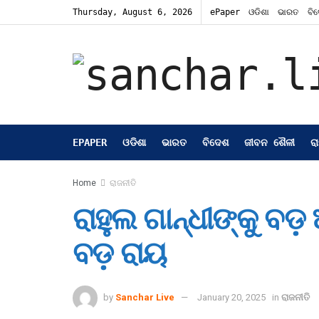
Thursday, August 6, 2026
ePaper
ଓଡିଶା
ଭାରତ
ବି
EPAPER
ଓଡିଶା
ଭାରତ
ବିଦେଶ
ଜୀବନ ଶୈଳୀ
ର
Home
ରାଜନୀତି
ରାହୁଲ ଗାନ୍ଧୀଙ୍କୁ ବଡ
ବଡ଼ ରାୟ
by
Sanchar Live
January 20, 2025
in
ରାଜନୀତି