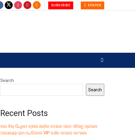
SUBSCRIBE
EPAPER
Search
Search
Recent Posts
ହାଇ ହିଲ୍ ପିନ୍ଧିବା ଦ୍ଵାରା ଶରୀର ଉପରେ ପଡେ ଏହିସବୁ ପ୍ରଭାବ
ଅଯୋଧ୍ୟା ରାମ ମନ୍ଦିରରେ VIP ଦର୍ଶନ ଉପରେ କଟକଣା