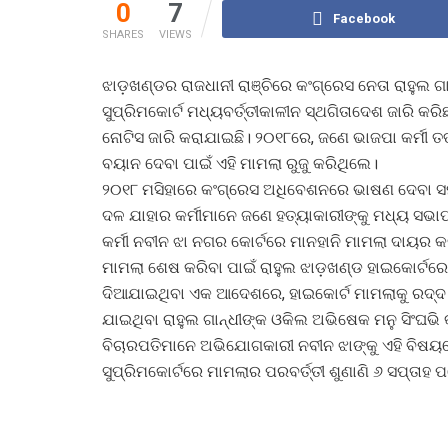
0
7
Facebook
SHARES
VIEWS
ଝାଡ଼ଖଣ୍ଡର ରାଜଧାନୀ ରାଞ୍ଚିରେ କଂଗ୍ରେସ ନେତା ରାହୁଲ 
ସୁପ୍ରିମକୋର୍ଟ ମଧ୍ୟବର୍ତ୍ତୀକାଳୀନ ସ୍ଥଗିତାଦେଶ ଜାରି କ
ନୋଟିସ ଜାରି କରାଯାଇଛି। ୨୦୧୮ରେ, ଜଣେ ଭାଜପା କର୍ମୀ ତ
ବୟାନ ଦେବା ପାଇଁ ଏହି ମାମଲା ରୁଜୁ କରିଥିଲେ।
୨୦୧୮ ମସିହାରେ କଂଗ୍ରେସ ଅଧିବେଶନରେ ଭାଷଣ ଦେବା ସମୟ
ଦଳ ଯାହାର କର୍ମୀମାନେ ଜଣେ ହତ୍ୟାକାରୀଙ୍କୁ ମଧ୍ୟ ସଭା
କର୍ମୀ ନବୀନ ଝା ନଗର କୋର୍ଟରେ ମାନହାନି ମାମଲା ଦାୟର କ
ମାମଲା ଶେଷ କରିବା ପାଇଁ ରାହୁଲ ଝାଡ଼ଖଣ୍ଡ ହାଇକୋର୍ଟ
ଦିଆଯାଇଥିବା ଏକ ଆଦେଶରେ, ହାଇକୋର୍ଟ ମାମଲାକୁ ରଦ୍ଦ 
ଯାଇଥିବା ରାହୁଲ ଗାନ୍ଧୀଙ୍କ ଓକିଲ ଅଭିଷେକ ମନୁ ସିଂଘଭି
ବିଚାରପତିମାନେ ଅଭିଯୋଗକାରୀ ନବୀନ ଝାଙ୍କୁ ଏହି ବିଷୟରେ
ସୁପ୍ରିମକୋର୍ଟରେ ମାମଲାର ପରବର୍ତ୍ତୀ ଶୁଣାଣି ୬ ସପ୍ତାହ