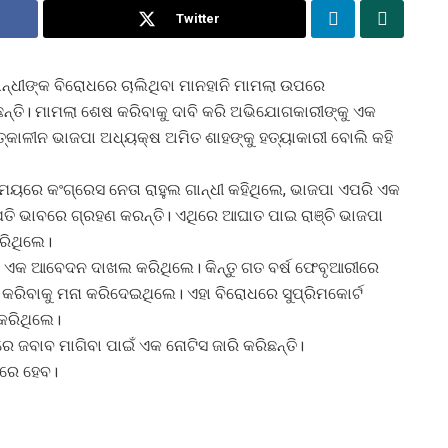
Twitter
ଗାନ୍ଧୀଙ୍କ ବିରୋଧରେ ଚାଲିଥିବା ମାନହାନି ମାମଲା ଉପରେ
ରିଛନ୍ତି। ମାମଲା ଶେଷ କରିବାକୁ ଦାବି କରି ଅଭିଯୋଗକାରୀଙ୍କୁ ଏକ
ତ୍କାଳୀନ ଭାଜପା ଅଧ୍ୟକ୍ଷ ଅମିତ ଶାହଙ୍କୁ ହତ୍ୟାକାରୀ ବୋଲି କହି
ରେ କଂଗ୍ରେସ ନେତା ରାହୁଲ ଗାନ୍ଧୀ କହିଥିଲେ, ଭାଜପା ଏପରି ଏକ
ପତି ଭାବରେ ଗ୍ରହଣ କରନ୍ତି। ଏଥିରେ ଆଘାତ ପାଇ ରାଞ୍ଚି ଭାଜପା
ରିଥିଲେ।
ରେ ଏକ ଆବେଦନ ଦାଖଲ କରିଥିଲେ। କିନ୍ତୁ ଗତ ବର୍ଷ ଫେବୃଆରୀରେ
କରିବାକୁ ମନା କରିଦେଇଥିଲେ। ଏହା ବିରୋଧରେ ସୁପ୍ରିମକୋର୍ଟ
 କରିଥିଲେ।
 ଜବାବ ମାଗିବା ପାଇଁ ଏକ ନୋଟିସ ଜାରି କରିଛନ୍ତି।
 ପରେ ହେବ।