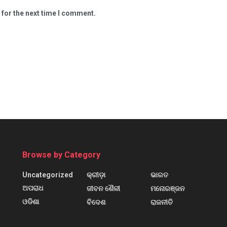
 for the next time I comment.
Browse by Category
Uncategorized
କ୍ରୀଡ଼ା
ଭାରତ
ଅପରାଧ
ଜୀବନ ଶୈଳୀ
ମନୋରଞ୍ଜନ
ଓଡିଶା
ବିଦେଶ
ରାଜନୀତି