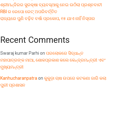
ଶ୍ରୀମନ୍ଦିରର ସୁରକ୍ଷା ବ୍ୟବସ୍ଥାକୁ ନେଇ ଉଠିଲା ପ୍ରଶ୍ନବାଚୀ
RBI ର ରେପୋ ରେଟ୍ ଅପରିବର୍ତ୍ତିତ
ରାଜ୍ୟରେ ପୁଣି ବଢ଼ିବ ବର୍ଷା ପ୍ରକୋପ, ୧୫ ଯାଏ ନାହିଁ ନିସ୍ତାର
Recent Comments
Swaraj kumar Parhi
on
ପରଲୋକରେ ସିଦ୍ଧାନ୍ତ
ମହାପାତ୍ରଙ୍କ ମାଆ, ଶୋକପ୍ରକାଶ କଲେ କେନ୍ଦ୍ରମନ୍ତ୍ରୀ ଏବଂ
ମୁଖ୍ୟମନ୍ତ୍ରୀ
Kanhucharanpatra
on
କୁକୁଡ଼ା ଚାଷ ଉପରେ କଟକଣା ଜାରି କଲା
ପୁରୀ ପ୍ରଶାସନ