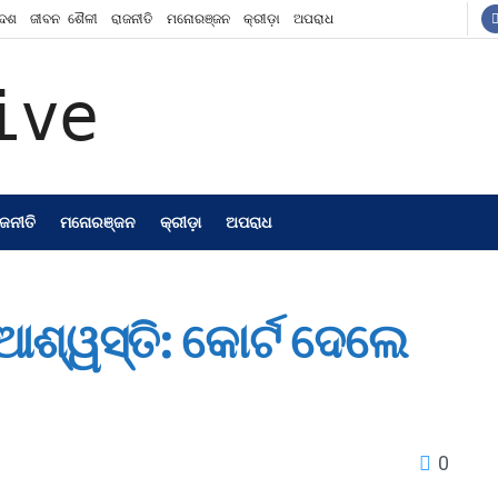
ଦେଶ
ଜୀବନ ଶୈଳୀ
ରାଜନୀତି
ମନୋରଞ୍ଜନ
କ୍ରୀଡ଼ା
ଅପରାଧ
ାଜନୀତି
ମନୋରଞ୍ଜନ
କ୍ରୀଡ଼ା
ଅପରାଧ
଼ ଆଶ୍ୱସ୍ତି: କୋର୍ଟ ଦେଲେ
0