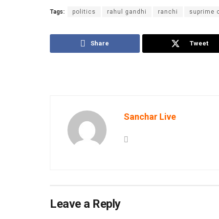
Tags:
politics
rahul gandhi
ranchi
suprime 
Share
Tweet
Sanchar Live
Leave a Reply