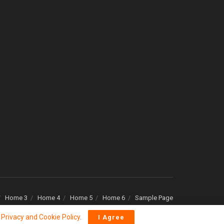
Home 3
Home 4
Home 5
Home 6
Sample Page
r
Privacy and Cookie Policy
.
I Agree