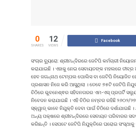
0
12
Facebook
SHARES
VIEWS
ସଂଚାର ବ୍ୟୁରୋ: ଶ୍ରୀମନ୍ଦିରରେ ଜେଟିପି କର୍ମଚାରୀ ନିୟ
କରାଯାଇଛି । ଏହାକୁ ନେଇ ସେବାୟତଙ୍କ ମହଲରେ ତୀବ୍ର ଅସ
ହେବ ଜଗନ୍ନାଥ ଟେମ୍ପଲ ପୋଲିସ ବା ଜେଟିପି ନିୟୋଜିତ ହୋଇ
ପ୍ରଶାସନ ନିଜେ କରି ଆସୁଥିଲା । ତେବେ ୭୫ଟି ଜେଟିପି ନିଯୁ
ଚିଠିରେ ଭୁବନେଶ୍ଵର ସହିଦନଗରର ଏମ-ଏସ୍ ପ୍ରପର୍ଟି ସଲ୍
ନିବେଦନ କରାଯାଇଛି । ଏହି ଚିଠିର ନମ୍ବର ରହିଛି ୨୬୦୨/୨୭
ସ୍କ୍ୱାଡ୍ ଭାବେ ନିଯୁକ୍ତି ଦେବା ପାଇଁ ଚିଠିରେ ଦର୍ଶାଯା
ଅନ୍ୟ ପକ୍ଷରେ ଶ୍ରୀମନ୍ଦିରରେ ସେବାୟତ ପରିବାରର ସଦସ୍ୟ 
କରିଛନ୍ତି । ସେପଟେ ଜେଟିପି ନିଯୁକ୍ତିରେ ଘରୋଇ ସଂସ୍ଥାକୁ ଚିଠ