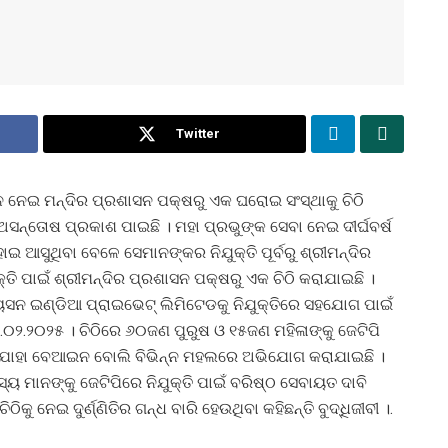
Twitter
ୋଜନ ନେଇ ମନ୍ଦିର ପ୍ରଶାସନ ପକ୍ଷରୁ ଏକ ଘରୋଇ ସଂସ୍ଥାକୁ ଚିଠି
ନ୍ତୋଷ ପ୍ରକାଶ ପାଇଛି । ମହା ପ୍ରଭୁଙ୍କ ସେବା ନେଇ ଦୀର୍ଘବର୍ଷ
 ଆସୁଥିବା ବେଳେ ସେମାନଙ୍କର ନିଯୁକ୍ତି ପୂର୍ବରୁ ଶ୍ରୀମନ୍ଦିର
କ୍ତି ପାଇଁ ଶ୍ରୀମନ୍ଦିର ପ୍ରଶାସନ ପକ୍ଷରୁ ଏକ ଚିଠି କରାଯାଇଛି ।
ୟୁସନ ଇଣ୍ଡିଆ ପ୍ରାଇଭେଟ୍ ଲିମିଟେଡକୁ ନିଯୁକ୍ତିରେ ସହଯୋଗ ପାଇଁ
.୦୨.୨୦୨୫ । ଚିଠିରେ ୬୦ଜଣ ପୁରୁଷ ଓ ୧୫ଜଣ ମହିଳାଙ୍କୁ ଜେଟିପି
ଇଛି । ଯାହା ବେଆଇନ ବୋଲି ବିଭିନ୍ନ ମହଲରେ ଅଭିଯୋଗ କରାଯାଇଛି ।
ମାନଙ୍କୁ ଜେଟିପିରେ ନିଯୁକ୍ତି ପାଇଁ ବରିଷ୍ଠ ସେବାୟତ ଦାବି
ିକୁ ନେଇ ଦୁର୍ଣ୍ଣିତିର ଗନ୍ଧ ବାରି ହେଉଥିବା କହିଛନ୍ତି ବୁଦ୍ଧିଜୀବୀ ।.