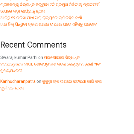
ଗ୍ରାହକଙ୍କୁ ବିଭ୍ରାନ୍ତ କରୁଥିବା ୯ଟି ପ୍ରମୁଖ ଡିଜିଟାଲ୍ ପ୍ଲାଟଫର୍ମ
ଉପରେ କଡ଼ା କାର୍ଯ୍ୟାନୁଷ୍ଠାନ
ଆଜିଠୁ ୧୨ ତାରିଖ ଯାଏ ସାରା ରାଜ୍ୟରେ ଲାଗିରହିବ ବର୍ଷା
ହାଇ ହିଲ୍ ପିନ୍ଧିବା ଦ୍ଵାରା ଶରୀର ଉପରେ ପଡେ ଏହିସବୁ ପ୍ରଭାବ
Recent Comments
Swaraj kumar Parhi
on
ପରଲୋକରେ ସିଦ୍ଧାନ୍ତ
ମହାପାତ୍ରଙ୍କ ମାଆ, ଶୋକପ୍ରକାଶ କଲେ କେନ୍ଦ୍ରମନ୍ତ୍ରୀ ଏବଂ
ମୁଖ୍ୟମନ୍ତ୍ରୀ
Kanhucharanpatra
on
କୁକୁଡ଼ା ଚାଷ ଉପରେ କଟକଣା ଜାରି କଲା
ପୁରୀ ପ୍ରଶାସନ