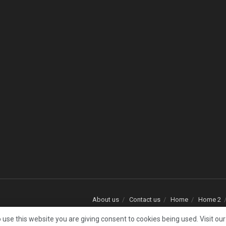
About us
Contact us
Home
Home 2
 use this website you are giving consent to cookies being used. Visit ou