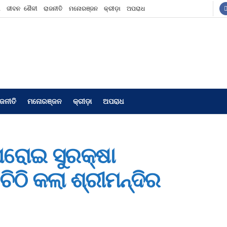
ଶ
ଜୀବନ ଶୈଳୀ
ରାଜନୀତି
ମନୋରଞ୍ଜନ
କ୍ରୀଡ଼ା
ଅପରାଧ
ାଜନୀତି
ମନୋରଞ୍ଜନ
କ୍ରୀଡ଼ା
ଅପରାଧ
ଘରୋଇ ସୁରକ୍ଷା
ଚିଠି କଲା ଶ୍ରୀମନ୍ଦିର