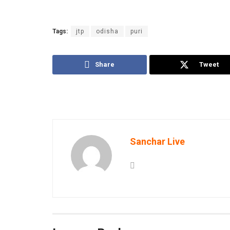
Tags:
jtp
odisha
puri
Share
Tweet
Sanchar Live