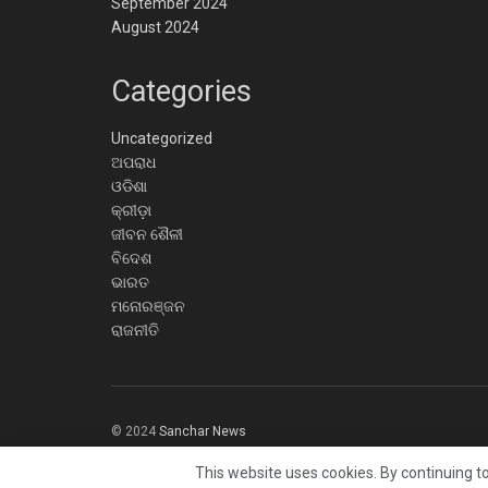
September 2024
August 2024
Categories
Uncategorized
ଅପରାଧ
ଓଡିଶା
କ୍ରୀଡ଼ା
ଜୀବନ ଶୈଳୀ
ବିଦେଶ
ଭାରତ
ମନୋରଞ୍ଜନ
ରାଜନୀତି
© 2024
Sanchar News
This website uses cookies. By continuing to