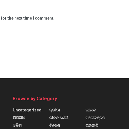
 for the next time I comment.
Browse by Category
Uncategorized
କ୍ରୀଡ଼ା
ଭାରତ
ଅପରାଧ
ଜୀବନ ଶୈଳୀ
ମନୋରଞ୍ଜନ
ଓଡିଶା
ବିଦେଶ
ରାଜନୀତି