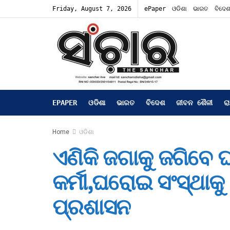
Friday, August 7, 2026
ePaper
ଓଡିଶା
ଭାରତ
ବିଦେ
EPAPER
ଓଡିଶା
ଭାରତ
ବିଦେଶ
ଜୀବନ ଶୈଳୀ
ର
Home
ଓଡିଶା
ଏଣିକି ଜଗାକୁ ଜଗିବେ 
କର୍ମୀ,ଘରୋଇ ସଂସ୍ଥାକୁ 
ପ୍ରଶାସନ