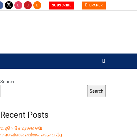
SUBSCRIBE
EPAPER
Search
Search
Recent Posts
ଆହୁରି ୨ ଦିନ ପ୍ରବଳ ବର୍ଷା
ବଲାଙ୍ଗୀରରେ ନୂଆଁଖାଇ ଲଗ୍ନ ଧାର୍ଯ୍ୟ