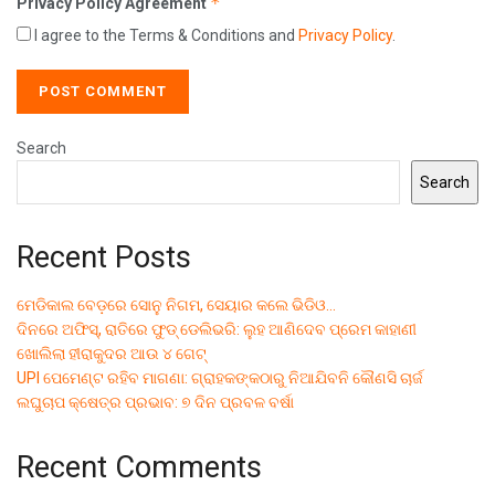
*
Privacy Policy Agreement
I agree to the Terms & Conditions and
Privacy Policy
.
Search
Search
Recent Posts
ମେଡିକାଲ ବେଡ଼ରେ ସୋନୁ ନିଗମ, ସେୟାର କଲେ ଭିଡିଓ…
ଦିନରେ ଅଫିସ୍, ରାତିରେ ଫୁଡ୍ ଡେଲିଭରି: ଲୁହ ଆଣିଦେବ ପ୍ରେମ କାହାଣୀ
ଖୋଲିଲା ହୀରାକୁଦର ଆଉ ୪ ଗେଟ୍
UPI ପେମେଣ୍ଟ ରହିବ ମାଗଣା: ଗ୍ରାହକଙ୍କଠାରୁ ନିଆଯିବନି କୌଣସି ଚାର୍ଜ
ଲଘୁଚାପ କ୍ଷେତ୍ର ପ୍ରଭାବ: ୭ ଦିନ ପ୍ରବଳ ବର୍ଷା
Recent Comments