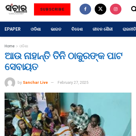
SUBSCRIBE
EPAPER
ଓଡିଶା
ଭାରତ
ବିଦେଶ
ଜୀବନ ଶୈଳୀ
ରାଜନୀତି
Home
ଓଡିଶା
ଆଉ ନାହାନ୍ତି ତିନି ଠାକୁରଙ୍କ ପାଟ
ସେବାୟତ
by
Sanchar Live
February 27, 2025