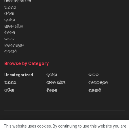
Uncategorized
ଅପରାଧ
ଓଡିଶା
କ୍ରୀଡ଼ା
ଜୀବନ ଶୈଳୀ
ବିଦେଶ
ଭାରତ
ମନୋରଞ୍ଜନ
ରାଜନୀତି
Browse by Category
Uncategorized
କ୍ରୀଡ଼ା
ଭାରତ
ଅପରାଧ
ଜୀବନ ଶୈଳୀ
ମନୋରଞ୍ଜନ
ଓଡିଶା
ବିଦେଶ
ରାଜନୀତି
About us
Contact us
Home
Home 2
Home 3
This website uses cookies. By continuing to use this website you are