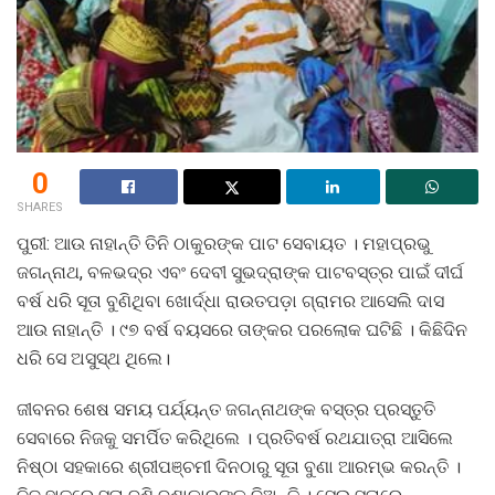
0
SHARES
ପୁରୀ: ଆଉ ନାହାନ୍ତି ତିନି ଠାକୁରଙ୍କ ପାଟ ସେବାୟତ । ମହାପ୍ରଭୁ
ଜଗନ୍ନାଥ, ବଳଭଦ୍ର ଏବଂ ଦେବୀ ସୁଭଦ୍ରାଙ୍କ ପାଟବସ୍ତ୍ର ପାଇଁ ଦୀର୍ଘ
ବର୍ଷ ଧରି ସୂତା ବୁଣିଥିବା ଖୋର୍ଦ୍ଧା ରାଉତପଡ଼ା ଗ୍ରାମର ଆସେଲି ଦାସ
ଆଉ ନାହାନ୍ତି । ୯୭ ବର୍ଷ ବୟସରେ ତାଙ୍କର ପରଲୋକ ଘଟିଛି । କିଛିଦିନ
ଧରି ସେ ଅସୁସ୍ଥ ଥିଲେ।
ଜୀବନର ଶେଷ ସମୟ ପର୍ଯ୍ୟନ୍ତ ଜଗନ୍ନାଥଙ୍କ ବସ୍ତ୍ର ପ୍ରସ୍ତୁତି
ସେବାରେ ନିଜକୁ ସମର୍ପିତ କରିଥିଲେ । ପ୍ରତିବର୍ଷ ରଥଯାତ୍ରା ଆସିଲେ
ନିଷ୍ଠା ସହକାରେ ଶ୍ରୀପଞ୍ଚମୀ ଦିନଠାରୁ ସୂତା ବୁଣା ଆରମ୍ଭ କରନ୍ତି ।