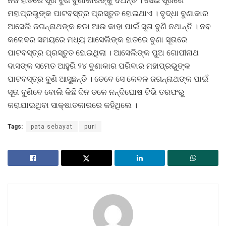
ନିଜ ହାତରେ ସୂତା ବୁଣି ବୁଣାକାରଙ୍କୁ ଦିଅନ୍ତି । ସେଇ ସୂତାରେ
ମହାପ୍ରଭୁଙ୍କ ପାଟବସ୍ତ୍ର ପ୍ରସ୍ତୁତ ହୋଇଥାଏ । ବୃଦ୍ଧା ବୁଣାକାର
ଆସେଲି ଜଗନ୍ନାଥଙ୍କ ଛଡା ଆଉ କାହା ପାଇଁ ସୂତା ବୁଣି ନଥାନ୍ତି । ନବ
କଳେବର ସମୟରେ ମଧ୍ୟ ଆସେଲିଙ୍କ ହାତରେ ବୁଣା ସୂତାରେ
ପାଟବସ୍ତ୍ର ପ୍ରସ୍ତୁତ ହୋଇଥିଲା । ଆସେଲିଙ୍କ ପୁଅ ଗୋପୀନାଥ
ଦାସଙ୍କ ସମେତ ଆହୁରି ୨୪ ବୁଣାକାର ପରିବାର ମହାପ୍ରଭୁଙ୍କ
ପାଟବସ୍ତ୍ର ବୁଣି ଆସୁଛନ୍ତି । ତେବେ ସେ କେବଳ ଜଗନ୍ନାଥଙ୍କ ପାଇଁ
ସୂତା ବୁଣିବେ ବୋଲି କିଛି ଦିନ ତଳେ ନନ୍ଦିଘୋଷ ଟିଭି ତରଫରୁ
କରାଯାଇଥିବା ସାକ୍ଷାତକାରରେ କହିଥିଲେ ।
Tags:
pata sebayat
puri