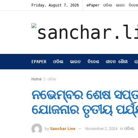
Friday, August 7, 2026
ePaper
ଓଡିଶା
ଭାରତ
ବିଦେ
EPAPER
ଓଡିଶା
ଭାରତ
ବିଦେଶ
ଜୀବନ ଶୈଳୀ
ର
Home
ଓଡିଶା
ନଭେମ୍ବର ଶେଷ ସପ୍ତା
ଯୋଜନାର ତୃତୀୟ ପର୍ଯ
by
Sanchar Live
November 2, 2024
in
ଓଡିଶା