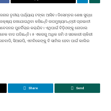
ଜନାର ତୃତୀୟ ପର୍ଯ୍ୟାୟ ଟଙ୍କା ଆସିବ। ଡିସେମ୍ବର ଶେଷ ସୁଦ୍ଧା
ୁ ଲକ୍ଷ୍ୟ ରଖାଯାଇଥିବା କହିଛନ୍ତି ଉପମୁଖ୍ୟମନ୍ତ୍ରୀ ପ୍ରଭାତୀ
 ଆବେଦନର ପୁନର୍ବିଚାର କରାଯିବ। ଏଥିପାଇଁ ବିଡ଼ିଓଙ୍କୁ ନୋଡାଲ
େକ ବାଦ ପଡିଛନ୍ତି। ୫ ଏକରରୁ ଅଧିକ ଜମି ଓ ସରକାରୀ ଚାକିରୀ
୍ଗନବାଡି, ସିଆରପି, ଏମବିକେଙ୍କୁ ବି ସାମିଲ ହେବା ପାଇଁ କାଲିର
Share
Send