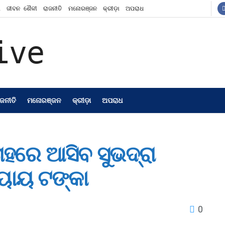
ଶ
ଜୀବନ ଶୈଳୀ
ରାଜନୀତି
ମନୋରଞ୍ଜନ
କ୍ରୀଡ଼ା
ଅପରାଧ
ାଜନୀତି
ମନୋରଞ୍ଜନ
କ୍ରୀଡ଼ା
ଅପରାଧ
ହରେ ଆସିବ ସୁଭଦ୍ରା
୍ୟାୟ ଟଙ୍କା
0