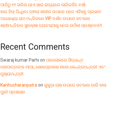
ଆଜିଠୁ ୧୨ ତାରିଖ ଯାଏ ସାରା ରାଜ୍ୟରେ ଲାଗିରହିବ ବର୍ଷା
ହାଇ ହିଲ୍ ପିନ୍ଧିବା ଦ୍ଵାରା ଶରୀର ଉପରେ ପଡେ ଏହିସବୁ ପ୍ରଭାବ
ଅଯୋଧ୍ୟା ରାମ ମନ୍ଦିରରେ VIP ଦର୍ଶନ ଉପରେ କଟକଣା
ଶ୍ରୀମନ୍ଦିରର ସୁରକ୍ଷା ବ୍ୟବସ୍ଥାକୁ ନେଇ ଉଠିଲା ପ୍ରଶ୍ନବାଚୀ
Recent Comments
Swaraj kumar Parhi
on
ପରଲୋକରେ ସିଦ୍ଧାନ୍ତ
ମହାପାତ୍ରଙ୍କ ମାଆ, ଶୋକପ୍ରକାଶ କଲେ କେନ୍ଦ୍ରମନ୍ତ୍ରୀ ଏବଂ
ମୁଖ୍ୟମନ୍ତ୍ରୀ
Kanhucharanpatra
on
କୁକୁଡ଼ା ଚାଷ ଉପରେ କଟକଣା ଜାରି କଲା
ପୁରୀ ପ୍ରଶାସନ