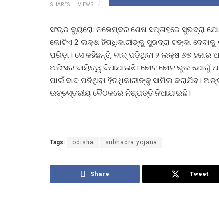
SHARES
VIEWS
ସଂଚାର ବ୍ୟୁରୋ: ନଭେମ୍ବର ଶେଷ ସପ୍ତାହରେ ସୁଭଦ୍ରା ଯୋ
କୋଟିଏ 2 ଲକ୍ଷ ହିତାଧିକାରୀଙ୍କୁ ସୁଭଦ୍ରା ଟଙ୍କା ଦେବାକ
ପରିଡ଼ା। ସେ କହିଛନ୍ତି, ବାଦ୍ ପଡ଼ିଥିବା ୨ ଲକ୍ଷ ୬୭ ହଜାର
ଅଫିସର ଦାୟିତ୍ୱ ଦିଆଯାଇଛି। ଛୋଟ ଛୋଟ ଭୁଲ ଯୋଗୁଁ ଅନ
ପାଇଁ ବାଦ ପଡିଥିବା ହିତାଧିକାରୀଙ୍କୁ ସାମିଲ କରାଯିବ। ଅଙ
ଉଚ୍ଚସ୍ତରୀୟ ବୈଠକରେ ନିଷ୍ପତ୍ତି ନିଆଯାଇଛି।
Tags:
odisha
subhadra yojana
Share
Tweet