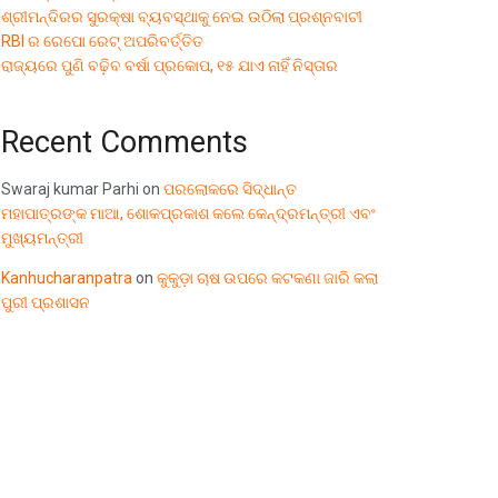
ଶ୍ରୀମନ୍ଦିରର ସୁରକ୍ଷା ବ୍ୟବସ୍ଥାକୁ ନେଇ ଉଠିଲା ପ୍ରଶ୍ନବାଚୀ
RBI ର ରେପୋ ରେଟ୍ ଅପରିବର୍ତ୍ତିତ
ରାଜ୍ୟରେ ପୁଣି ବଢ଼ିବ ବର୍ଷା ପ୍ରକୋପ, ୧୫ ଯାଏ ନାହିଁ ନିସ୍ତାର
Recent Comments
Swaraj kumar Parhi
on
ପରଲୋକରେ ସିଦ୍ଧାନ୍ତ
ମହାପାତ୍ରଙ୍କ ମାଆ, ଶୋକପ୍ରକାଶ କଲେ କେନ୍ଦ୍ରମନ୍ତ୍ରୀ ଏବଂ
ମୁଖ୍ୟମନ୍ତ୍ରୀ
Kanhucharanpatra
on
କୁକୁଡ଼ା ଚାଷ ଉପରେ କଟକଣା ଜାରି କଲା
ପୁରୀ ପ୍ରଶାସନ