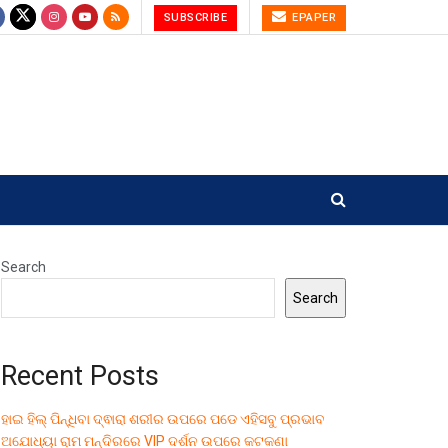
SUBSCRIBE
EPAPER
Search
Search
Recent Posts
ହାଇ ହିଲ୍ ପିନ୍ଧିବା ଦ୍ଵାରା ଶରୀର ଉପରେ ପଡେ ଏହିସବୁ ପ୍ରଭାବ
ଅଯୋଧ୍ୟା ରାମ ମନ୍ଦିରରେ VIP ଦର୍ଶନ ଉପରେ କଟକଣା