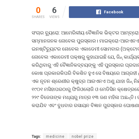
0
6
Facebook
SHARES
VIEWS
ସଂଚାର ବ୍ୟୁରୋ: ଆମେରିକୀୟ ବୈଜ୍ଞାନିକ ଭିକ୍ଟର ଆମ୍ବ୍ରୋଜ୍ 
ସମ୍ମାନଜନକ ନୋବେଲ ପୁରସ୍କାର। ମାଇକ୍ରୋ-ଆରଏନଏ ଆବିଷ
ଇନଷ୍ଟିଚ୍ୟୁଟର ନୋବେଲ ଏକାଡେମୀ ସୋମବାର (ଅକ୍ଟୋବର
ନୋବେଲ ଏକାଡେମୀ ପକ୍ଷରୁ କୁହାଯାଇଛି ଯେ, ଜିନ୍ କାର୍ଯ୍ୟ
କରିଥିବାରୁ ଏହି ବୈଜ୍ଞାନିକଦ୍ବୟଙ୍କୁ ଏହି ପୁରସ୍କାର ପ୍ରଦା
କୋଷ ପ୍ରକାରକିପରି ବିକଶିତ ହୁଏ ସେ ବିଷୟରେ ଆଗ୍ରହୀ
ଏକ ନୂତନ ଶ୍ରେଣୀର କ୍ଷୁଦ୍ର ଆରଏନଏ ଅଣୁ ଯାହା ଜିନ୍ ନିୟ
୧୯୦୧ ମସିହାପରଠାରୁ ଫିଜିଓଲୋଜି ଓ ମେଡିସିନ କ୍ଷେତ୍ରର
୨୨୯ ବିଜେତାଙ୍କ ମଧ୍ୟରୁ ମାତ୍ର ୧୩ ଜଣ ମହିଳା ଅଛନ୍ତି
କରାଯିବ ଏବଂ ବୁଧବାର ରସାୟନ ବିଜ୍ଞାନ ପୁରସ୍କାର ଘୋଷଣ
Tags:
medicine
nobel prize