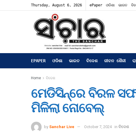
Thursday, August 6, 2026
ePaper
ଓଡିଶା
ଭାରତ
ବି
EPAPER
ଓଡିଶା
ଭାରତ
ବିଦେଶ
ଜୀବନ ଶୈଳୀ
ର
Home
ବିଦେଶ
ମେଡିସିନ୍‌ରେ ବିରଳ ସଫ
ମିଳିଲା ନୋବେଲ୍
by
Sanchar Live
October 7, 2024
in
ବିଦେଶ