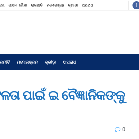
ଦେଶ
ଜୀବନ ଶୈଳୀ
ରାଜନୀତି
ମନୋରଞ୍ଜନ
କ୍ରୀଡ଼ା
ଅପରାଧ
ାଜନୀତି
ମନୋରଞ୍ଜନ
କ୍ରୀଡ଼ା
ଅପରାଧ
ଳତା ପାଇଁ ଇ ବୈଜ୍ଞାନିକଙ୍କୁ
0