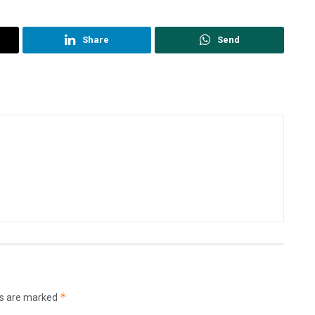
Share
Send
*
ds are marked