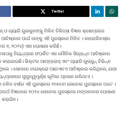
Twitter
ଓ ଗ୍ୟାରି ରୁଭକୁନଙ୍କୁ ମିଳିବ ଚିକିତ୍ସା ବିଜ୍ଞାନ କ୍ଷେତ୍ରରେ
୍କାର ପାଇଁ ତାଙ୍କୁ ଏହି ପୁରସ୍କାର ମିଳିବ । କାରୋଲିନସ୍କା
 ୭, ୨୦୨୪) ଏହା ଘୋଷଣା କରିଛି।
କଳାପକୁ ନିୟନ୍ତ୍ରଣ ସଂପର୍କିତ ଏକ ମୌଳିକ ସିଦ୍ଧାନ୍ତ ଆବିଷ୍କାର
ନ କରାଯାଇଛି। ଭିକ୍ଟର ଆମ୍ବ୍ରୋସ୍ ଏବଂ ଗ୍ୟାରି ରୁଭ୍କୁନ୍ ବିଭିନ୍ନ
 ଥିଲେ । ସେମାନେ ମାଇକ୍ରୋ-ଆରଏନଏ ଆବିଷ୍କାର କରିଥିଲେ, ଯାହା
ନ୍ତ୍ରଣରେ ଗୁରୁତ୍ୱପୂର୍ଣ୍ଣ ଭୂମିକା ଗ୍ରହଣ କରିଥାଏ ।
େ ଚଳିତ ବର୍ଷର ଏହି ପୁରସ୍କାର ୧୧୫ତମ ନୋବେଲ ପୁରସ୍କାର ଅଟେ ।
। ପଦାର୍ଥ ବିଜ୍ଞାନରେ ୨୦୨୪ ନୋବେଲ ପୁରସ୍କାର ମଙ୍ଗଳବାର ଘୋଷଣା
ା କରାଯିବ।