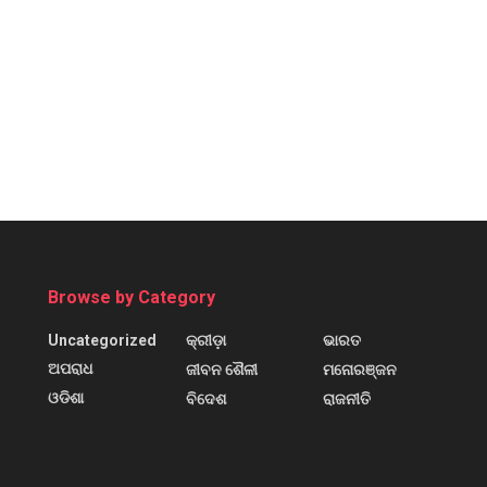
Browse by Category
Uncategorized
କ୍ରୀଡ଼ା
ଭାରତ
ଅପରାଧ
ଜୀବନ ଶୈଳୀ
ମନୋରଞ୍ଜନ
ଓଡିଶା
ବିଦେଶ
ରାଜନୀତି