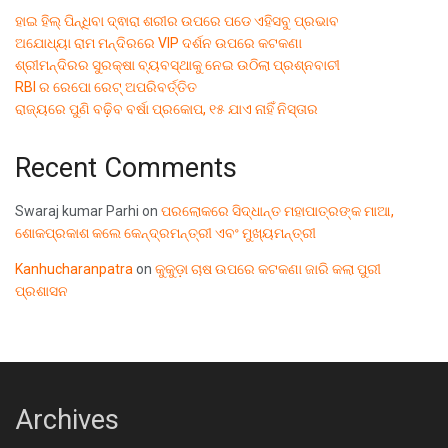
ହାଇ ହିଲ୍ ପିନ୍ଧିବା ଦ୍ଵାରା ଶରୀର ଉପରେ ପଡେ ଏହିସବୁ ପ୍ରଭାବ
ଅଯୋଧ୍ୟା ରାମ ମନ୍ଦିରରେ VIP ଦର୍ଶନ ଉପରେ କଟକଣା
ଶ୍ରୀମନ୍ଦିରର ସୁରକ୍ଷା ବ୍ୟବସ୍ଥାକୁ ନେଇ ଉଠିଲା ପ୍ରଶ୍ନବାଚୀ
RBI ର ରେପୋ ରେଟ୍ ଅପରିବର୍ତ୍ତିତ
ରାଜ୍ୟରେ ପୁଣି ବଢ଼ିବ ବର୍ଷା ପ୍ରକୋପ, ୧୫ ଯାଏ ନାହିଁ ନିସ୍ତାର
Recent Comments
Swaraj kumar Parhi
on
ପରଲୋକରେ ସିଦ୍ଧାନ୍ତ ମହାପାତ୍ରଙ୍କ ମାଆ,
ଶୋକପ୍ରକାଶ କଲେ କେନ୍ଦ୍ରମନ୍ତ୍ରୀ ଏବଂ ମୁଖ୍ୟମନ୍ତ୍ରୀ
Kanhucharanpatra
on
କୁକୁଡ଼ା ଚାଷ ଉପରେ କଟକଣା ଜାରି କଲା ପୁରୀ
ପ୍ରଶାସନ
Archives