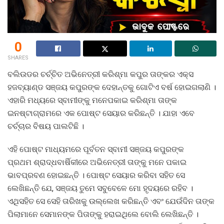
0
SHARES
ବଲିଉଡର ଚର୍ଚ୍ଚିତ ଅଭିନେତ୍ରୀ କରିଶ୍ମା କପୁର ତାଙ୍କର ଏକ୍ସ
ହଜବ୍ୟାଣ୍ଡ ସଞ୍ଜୟ କପୁରଙ୍କ ଦେହାନ୍ତକୁ ଗୋଟିଏ ବର୍ଷ ହୋଇଗଲାଣି ।
ଏହାରି ମଧ୍ୟରେ ସ୍ବାମୀଙ୍କୁ ମନେପକାଇ କରିଶ୍ମା ତାଙ୍କ
ଇନଷ୍ଟାଗ୍ରାମରେ ଏକ ପୋଷ୍ଟ ସେୟାର କରିଛନ୍ତି । ଯାହା ଏବେ
ଚର୍ଚ୍ଚାର ବିଷୟ ପାଲଟିଛି ।
ଏହି ପୋଷ୍ଟ ମାଧ୍ୟମରେ ପୂର୍ବତନ ସ୍ବାମୀ ସଞ୍ଜୟ କପୁରଙ୍କ
ପ୍ରଥମ ଶ୍ରାଦ୍ଧବାର୍ଷିକୀରେ ଅଭିନେତ୍ରୀ ତାଙ୍କୁ ମନେ ପକାଇ
ଭାବପ୍ରବଣ ହୋଇଛନ୍ତି । ପୋଷ୍ଟ ସେୟାର କରିବା ସହିତ ସେ
ଲେଖିଛନ୍ତି ଯେ, ସଞ୍ଜୟ ତୁମେ ସବୁବେଳେ ମୋ ହୃଦୟରେ ରହିବ ।
ଏଥିସହିତ ସେ ସେହି ତାରିଖକୁ ଉଲ୍ଲେଖ କରିଛନ୍ତି ଏବଂ ଯେଉଁଦିନ ତାଙ୍କ
ପିଲାମାନେ ସେମାନଙ୍କ ପିତାଙ୍କୁ ହରାଇଥିଲେ ବୋଲି ଲେଖିଛନ୍ତି ।