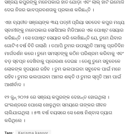
ସଞ୍ଜୟ କପୁରଙ୍କୁ ମନେପକାଇ ହାତ ଯୋଡ଼ା ଏବଂ ଲାଲ୍ ହାର୍ଟ ଇମୋଜି
ଦେଇ ନିଜର ଭାବପ୍ରବଣତାକୁ ପ୍ରକାଶ କରିଛନ୍ତି ।
ଏହା ବ୍ୟତୀତ ସଞ୍ଜୟଙ୍କ ୩ୟ ପତ୍ନୀ ପ୍ରିୟା ସଚଦେବ କପୁର ମଧ୍ୟ
ସ୍ବାମୀଙ୍କୁ ମନେପକାଇ ସୋସିଆଲ ମିଡିଆରେ ଏକ ପୋଷ୍ଟ ସେୟାର
କରିଛନ୍ତି । ସେ ପୋଷ୍ଟ ସେୟାର କରି ଲେଖିଛନ୍ତି ଯେ, ତୁମେ ଯିବାର
ଗୋଟିଏ ବର୍ଷ ବିତି ଗଲାଣି । ତଥାପି ତୁମର ଉପସ୍ଥିତି ଆମକୁ ପ୍ରତିଦିନ
ମାର୍ଗଦର୍ଶନ କରେ। ତୁମେ ସମସ୍ତଙ୍କୁ କଠିନ ପରିଶ୍ରମ କରିବାକୁ ଏବଂ
ବଡ଼ ସ୍ବପ୍ନ ଦେଖିବାକୁ ପ୍ରେରଣା ଦେଇଛ । ତେଣୁ ତୁମେ ସବୁବେଳେ
ଲୋକଙ୍କ ହୃଦୟରେ ରହିବ । ତୁମ ଭଲପାଇବା ସବୁବେଳ ପାଇଁ ମନେ
ରହିବ। ତୁମର ଭଲପାଇବା ଆମର ଶକ୍ତି ଓ ତୁମର ସ୍ମୃତି ଆମ ପାଇଁ
ଆଶୀର୍ବାଦ ।
୧୨ ଜୁନ୍ ୨୦୨୫ ରେ ସଞ୍ଜୟ କପୁରଙ୍କ ଦେହାନ୍ତ ହୋଇଥିଲା ।
ଇଂଲଣ୍ଡରେ ପୋଲୋ ଖେଳୁଥିବା ସମୟରେ ତାଙ୍କର ଜୀବନ
ଚାଲିଯାଇଥିଲା । ୫୩ ବର୍ଷ ବୟସରେ ସେ ଶେଷ ନିଶ୍ବାସ ତ୍ୟାଗ
କରିଥିଲେ ।
Tags:
Karisma kapoor