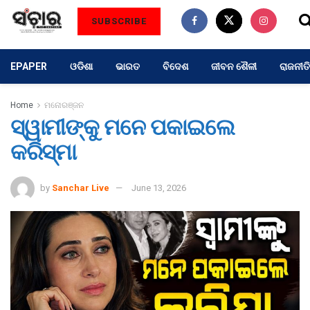
SUBSCRIBE
EPAPER
ଓଡିଶା
ଭାରତ
ବିଦେଶ
ଜୀବନ ଶୈଳୀ
ରାଜନୀତି
Home
ମନୋରଞ୍ଜନ
ସ୍ୱାମୀଙ୍କୁ ମନେ ପକାଇଲେ
କରିସ୍ମା
by
Sanchar Live
June 13, 2026