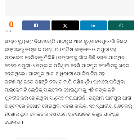
0
SHARES
ସଂଚାର ବ୍ୟୁରୋ: ଦିଗପହଣ୍ଡି ପାଟପୁର ଥାନା ବୃନ୍ଦାବନପୁର ଗାଁ ନିକଟ
ଜଙ୍ଗଲରୁ କଙ୍କାଳ ଉଦ୍ଧାର। ମଣିଷ କଙ୍କାଳ ଓ ଖପୁରୀ ସହ
ସାଇକେଲ ଦେଖିବାକୁ ମିଳିଛି। ଜଙ୍ଗଲକୁ ଗାଁର କିଛି ଲୋକ ଯାଇଥିବା
ବେଳେ ଖପୁରୀ ଓ କଙ୍କାଳ ପଡ଼ିଥିବା ଦେଖି ପାଟପୁର ପୋଲିସକୁ ଖବର
ଦେଇଥିଲେ। ପାଟପୁର ଥାନା ଅଧିକାରୀ ପୋଲିସ ଟିମ ସହ
ଘଟଣାସ୍ଥଳରେ ପହଞ୍ଚି ତଦନ୍ତ ଜାରି ରଖିଛନ୍ତି। ପାଖରେ ପଡିଥିବା
ସାଇକେଲଟି ଲେଡିଜ୍ ସାଇକେଲ ହୋଇଥିବାରୁ ଏହି କଙ୍କାଳଟି
ଯୁବତୀଙ୍କର ହୋଇଥିବା ସନ୍ଦେହ କରାଯାଉଛି। ଗଞ୍ଜାମ ପାଟପୁର ଥାନା
ଅଞ୍ଚଳରେ ନିଖୋଜ ହୋଇଥିବା ଏତଲା ତାଲିକା ସହ ସ୍ଥାନୀୟ ଅଞ୍ଚଳରୁ
ନିଖୋଜ ଥିବା ଲୋକଙ୍କ ବିଷୟରେ ପଚରାଉଚରା କରୁଛି ପାଟପୁର
ପୋଲିସ ।