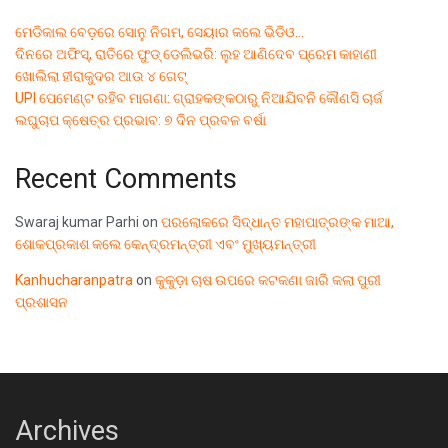
ମେଡିକାଲ ବେଡ଼ରେ ସୋନୁ ନିଗମ, ସେୟାର କଲେ ଭିଡିଓ…
ଦିନରେ ଅଫିସ୍, ରାତିରେ ଫୁଡ୍ ଡେଲିଭରି: ଲୁହ ଆଣିଦେବ ପ୍ରେମ କାହାଣୀ
ଖୋଲିଲା ହୀରାକୁଦର ଆଉ ୪ ଗେଟ୍
UPI ପେମେଣ୍ଟ ରହିବ ମାଗଣା: ଗ୍ରାହକଙ୍କଠାରୁ ନିଆଯିବନି କୌଣସି ଚାର୍ଜ
ଲଘୁଚାପ କ୍ଷେତ୍ର ପ୍ରଭାବ: ୭ ଦିନ ପ୍ରବଳ ବର୍ଷା
Recent Comments
Swaraj kumar Parhi
on
ପରଲୋକରେ ସିଦ୍ଧାନ୍ତ ମହାପାତ୍ରଙ୍କ ମାଆ,
ଶୋକପ୍ରକାଶ କଲେ କେନ୍ଦ୍ରମନ୍ତ୍ରୀ ଏବଂ ମୁଖ୍ୟମନ୍ତ୍ରୀ
Kanhucharanpatra
on
କୁକୁଡ଼ା ଚାଷ ଉପରେ କଟକଣା ଜାରି କଲା ପୁରୀ
ପ୍ରଶାସନ
Archives