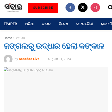
SUBSCRIBE
EPAPER
ଓଡିଶା
ଭାରତ
ବିଦେଶ
ଜୀବନ ଶୈଳୀ
ରାଜନୀତି
Home
ଅପରାଧ
ଜଙ୍ଗଲରୁ ଉଦ୍ଧାର ହେଲା କଙ୍କାଳ
by
Sanchar Live
August 11, 2024