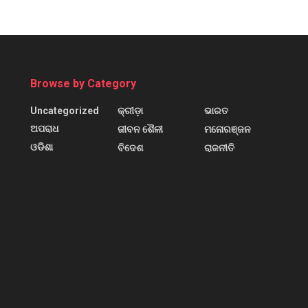
Browse by Category
Uncategorized
କ୍ରୀଡ଼ା
ଭାରତ
ଅପରାଧ
ଜୀବନ ଶୈଳୀ
ମନୋରଞ୍ଜନ
ଓଡିଶା
ବିଦେଶ
ରାଜନୀତି