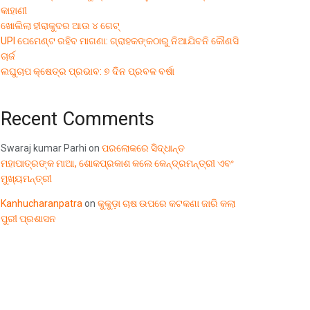
କାହାଣୀ
ଖୋଲିଲା ହୀରାକୁଦର ଆଉ ୪ ଗେଟ୍
UPI ପେମେଣ୍ଟ ରହିବ ମାଗଣା: ଗ୍ରାହକଙ୍କଠାରୁ ନିଆଯିବନି କୌଣସି
ଚାର୍ଜ
ଲଘୁଚାପ କ୍ଷେତ୍ର ପ୍ରଭାବ: ୭ ଦିନ ପ୍ରବଳ ବର୍ଷା
Recent Comments
Swaraj kumar Parhi
on
ପରଲୋକରେ ସିଦ୍ଧାନ୍ତ
ମହାପାତ୍ରଙ୍କ ମାଆ, ଶୋକପ୍ରକାଶ କଲେ କେନ୍ଦ୍ରମନ୍ତ୍ରୀ ଏବଂ
ମୁଖ୍ୟମନ୍ତ୍ରୀ
Kanhucharanpatra
on
କୁକୁଡ଼ା ଚାଷ ଉପରେ କଟକଣା ଜାରି କଲା
ପୁରୀ ପ୍ରଶାସନ