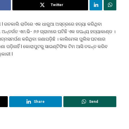
Twitter
ାମୀ l ଗତକାଲି ରାତିରେ ଏକ ଧାରୁଆ ଅସ୍ତ୍ରରେ ହତ୍ୟା କରିଥିବା
 ଅନ୍ତର୍ଗତ ଏମ.ଭି- ୬୬ ଗ୍ରାମରେ ଘଟିଛି ଏକ ଜଘନ୍ୟ ହତ୍ୟାକାଣ୍ଡ ।
ଆତ୍ମସମର୍ପଣ କରିଥିବା ଜଣାପଡ଼ିଛି । କାଲିମେଳା ପୁଲିସ ଘଟଣାର
ପଡ଼ିନାହିଁ l କୋରାପୁଟରୁ ସାଇଣ୍ଟିଫିକ ଟିମ ଆସି ତଦନ୍ତ କରିବ
ିକାରୀ l
Share
Send