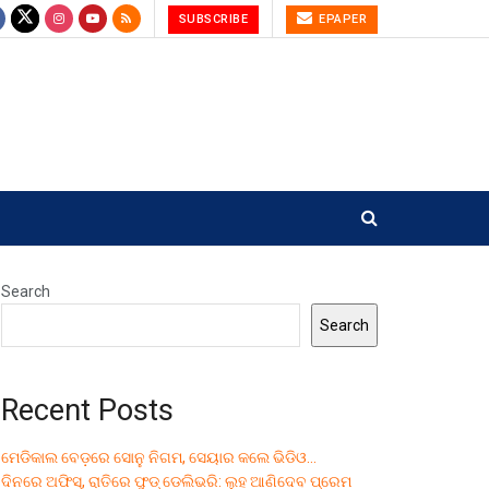
SUBSCRIBE
EPAPER
Search
Search
Recent Posts
ମେଡିକାଲ ବେଡ଼ରେ ସୋନୁ ନିଗମ, ସେୟାର କଲେ ଭିଡିଓ…
ଦିନରେ ଅଫିସ୍, ରାତିରେ ଫୁଡ୍ ଡେଲିଭରି: ଲୁହ ଆଣିଦେବ ପ୍ରେମ