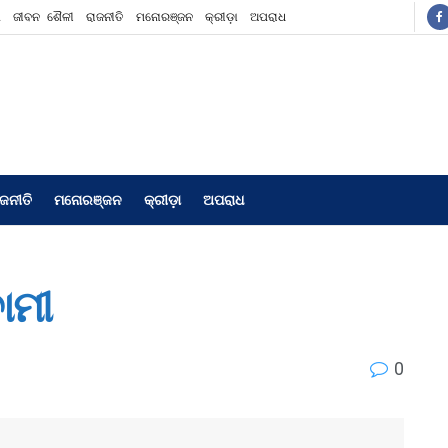
ଶ
ଜୀବନ ଶୈଳୀ
ରାଜନୀତି
ମନୋରଞ୍ଜନ
କ୍ରୀଡ଼ା
ଅପରାଧ
ାଜନୀତି
ମନୋରଞ୍ଜନ
କ୍ରୀଡ଼ା
ଅପରାଧ
ବାମୀ
0