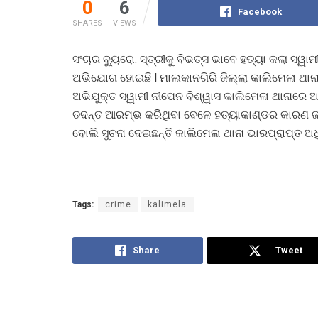
0
6
Facebook
SHARES
VIEWS
ସଂଚାର ବ୍ୟୁରୋ: ସ୍ତ୍ରୀକୁ ବିଭତ୍ସ ଭାବେ ହତ୍ୟା କଲା ସ୍ୱ
ଅଭିଯୋଗ ହୋଇଛି l ମାଲକାନଗିରି ଜିଲ୍ଲା କାଲିମେଳା ଥାନା
ଅଭିଯୁକ୍ତ ସ୍ୱାମୀ ନୀପେନ ବିଶ୍ୱାସ କାଲିମେଳା ଥାନାରେ 
ତଦନ୍ତ ଆରମ୍ଭ କରିଥିବା ବେଳେ ହତ୍ୟାକାଣ୍ଡର କାରଣ ଜଣା 
ବୋଲି ସୁଚନା ଦେଇଛନ୍ତି କାଲିମେଳା ଥାନା ଭାରପ୍ରାପ୍ତ ଅଧ
Tags:
crime
kalimela
Share
Tweet