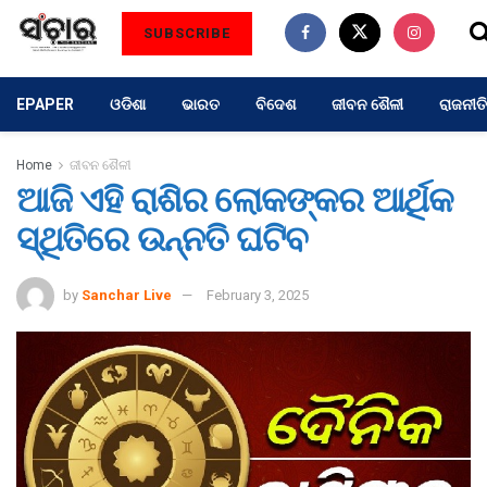
SUBSCRIBE
EPAPER
ଓଡିଶା
ଭାରତ
ବିଦେଶ
ଜୀବନ ଶୈଳୀ
ରାଜନୀତି
Home
ଜୀବନ ଶୈଳୀ
ଆଜି ଏହି ରାଶିର ଲୋକଙ୍କର ଆର୍ଥିକ
ସ୍ଥିତିରେ ଉନ୍ନତି ଘଟିବ
by
Sanchar Live
February 3, 2025