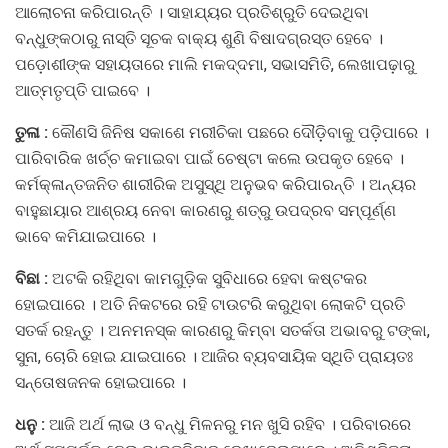
ଆଲୋଚନା କରିପାରନ୍ତି । ସାହାଯ୍ୟର ପ୍ରତିଶ୍ରୁତି ଦେଇଥିବା
ବନ୍ଧୁଙ୍କଠାରୁ ନାସ୍ତି ସୂଚକ ବାକ୍ୟ ଶୁଣି ବିଷାଦଗ୍ରସ୍ତ ହେବେ ।
ପଡ଼ୋଶୀଙ୍କ ସହାୟତାରେ ମାଲି ମକଦ୍ଦମା, ସଭାସମିତି, ଲେଖାପଢ଼ାରୁ
ଆତ୍ମତୃପ୍ତି ପାଇବେ ।
ତୁଳା :
କୌଣସି ଜିନିଷ ସକାଶେ ମରୀଚିକା ପଛରେ ଦୌଡ଼ିବାକୁ ପଡ଼ିପାରେ ।
ପାରିବାରିକ ଖର୍ଚ୍ଚ କମାଇବା ପାଇଁ ଚେଷ୍ଟା କଲେ ଉପକୃତ ହେବେ ।
କର୍ମକ୍ଳାନ୍ତଜନିତ ଶାରୀରିକ ଅସୁସ୍ଥି ଅନୁଭବ କରିପାରନ୍ତି । ଅନ୍ୟର
ବାହୁଛାୟାର ଆଶ୍ରୟ ନେବା କାରଣରୁ ଶତ୍ରୁ ଉପଦ୍ରବ ସମ୍ପୂର୍ଣ୍ଣ
ଭାବେ କମିଯାଇପାରେ ।
ବିଛା :
ଅଟକି ରହିଥିବା କାମଗୁଡ଼ିକ ସୁବିଧାରେ ହେବା କଷ୍ଟକର
ହୋଇପାରେ । ଅତି ନିକଟରେ ରହି ଟାଉଟରି କରୁଥିବା ଲୋକଟି ପ୍ରତି
ସତର୍କ ରହନ୍ତୁ । ଅନମନସ୍କ କାରଣରୁ କିମ୍ବା ସତର୍କତା ଅଭାବରୁ ଟଙ୍କା,
ସୁନା, ଚୋରି ହୋଇ ଯାଇପାରେ । ଆଜିର ବ୍ୟବସାୟିକ ସ୍ଥିତି ପ୍ରାୟତଃ
ସନ୍ତୋଷଜନକ ହୋଇପାରେ ।
ଧନୁ :
ଆଜି ଅର୍ଥ ଲାଭ ଓ ବନ୍ଧୁ ମିଳନରୁ ମନ ଖୁସି ରହିବ । ପରିବାରରେ