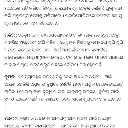
ଅର୍ଥ ସମ୍ପର୍କକୁ ନେଇ ଭା୍ରତୃବିବାଦ ଦେଖାଦେଇପାରେ । ଅନିଶ୍ଚିତତା
ମଧ୍ୟରେ ଗତି କରିବେ କିମ୍ବା ଅନ୍ୟମନସ୍କ ହେତୁକ କୌଣସି ଭୁଲ୍‌ କାମ
କରି ଅନୁତପ୍ତ ହେବାକୁ ପଡ଼ିପାରେ । ପ୍ରତିଯୋଗିତାରେ ସଫଳତା ଯୋଗୁ
ଖୁସ ମିଜାଜରେ କାମ କରିପାରନ୍ତି ।
ମକର :
ପଡ଼ୋଶୀଙ୍କ ଆକ୍ଷେପୋକ୍ତି ଓ ପାରିବାରିକ ମତାନ୍ତର ହେତୁ
ମାନସିକ ଅସ୍ଥିରତା ଲାଗି ରହିବ । ବନ୍ଧୁଙ୍କ ନିକଟରୁ ଉପଦେଶ ଶୁଣି ଶୁଣି
ମନରେ ବିରକ୍ତି ଆସିପାରେ । ଅର୍ଥ ସମ୍ପର୍କିତ କିମ୍ବା ବିବାଦୀୟ
କ୍ଷେତ୍ରରେ ମଧ୍ୟାହ୍ନରେ ଟେନସନ୍‌ ଦୂର ହେବ । ଲାଭ ପାଇବା ଆଶାରେ
କାହାର ମିଥ୍ୟା ପ୍ରତିଶ୍ରୁତି ପଛରେ ଦୌଡିବା ଠିକ୍‌ ହେବନାହିଁ ।
କୁମ୍ଭ :
ସମସ୍ୟାବହୁଳ ପରିସ୍ଥିତିକୁ ନେଇ ଅଶାନ୍ତ ରହିବେ । ଆଜି
ଆପଣ ଯେତିକି ଅଧିକ ଭାବୁଥିବେ ସେତିକି ମନଟା ଅଧିକ ଗୋଳେଇଘାଣ୍ଟି
ଲାଗିବ । ଫାଇଲ୍‌ କାମ ବୃଦ୍ଧି ପାଇବା କାରଣରୁ ଘରକଥା ବୁଝିବା ପାଇଁ
ସମୟ ପାଇବେ ନାହିଁ । ଅବଶ୍ୟ କେତେକାଂଶରେ ଶୁଭଫଳ ପାଇପାରନ୍ତି
।
ମୀନ :
ଆଳସ୍ୟ ଓ ଅବହେଳା କାରଣରୁ କାମ ହାସଲ ପାଇଁ ଅନ୍ୟର
ସାହାଯ୍ୟ ନେବାକୁ ବାଧ୍ୟହେବେ । ପାରିବାରିକ ଅବସ୍ଥାରେ ଉନ୍ନତି