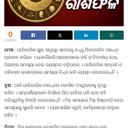
0
SHARES
ମେଷ :
ପାରିବାରିକ ସୁଖ, ସମୃଦ୍ଧି ସାଙ୍ଗକୁ ବନ୍ଧୁ ମିଳନଜନିତ ଆନନ୍ଦ
ପ୍ରଦାନ କରିବେ । ଯେକୌଣସି ଆଲୋଚନାରେ ତର୍କ ଓ ବିବାଦୀୟ କଥା,
ପିଲାଙ୍କ ସମସ୍ୟା ନେଇ ବ୍ୟସ୍ତତା ବଢ଼ିପାରେ । ପାରିବାରିକ ସମ୍ପର୍କ ଓ
ପରିବହନ କ୍ଷେତ୍ରରେ ସମସ୍ୟା ଚିନ୍ତା କରି ବ୍ୟସ୍ତ ହୋଇପାରନ୍ତି ।
ବୃଷ :
ଆଜି ପାରିବାରିକ ମନାନ୍ତର ମାନସିକ ଅସ୍ଥିରତାକୁ ବୃଦ୍ଧି
କରିବ । ସମ୍ପର୍କୀୟମାନେ ନିଆଁରେ ଘିଅ ଢାଳିଲା ପରି କଥା କହି
ପରିସ୍ଥିତିକୁ ବିଗାଡ଼ି ଦେଇପାରନ୍ତି । ଠିକ୍‌ ସମୟରେ ଠିକ୍‌ ନିଷ୍ପତ୍ତି ନେଇ
ସମସ୍ୟାକୁ ସୁଧାରି ନେବେ । ବ୍ୟବସାୟିକ ସ୍ଥିତି, କର୍ମକ୍ଷେତ୍ର ହାଲୁକା
ରହିବ ।
ମିଥୁନ :
ନିଜ ଲୋକଙ୍କ ବେଖାତିର ମନୋଭାବ ହେତୁ ଭାବାନ୍ତର