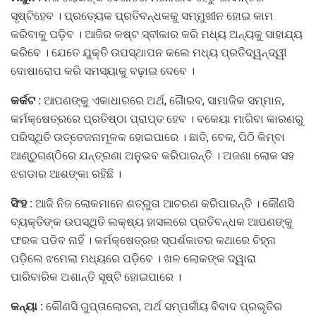
ସୃଷ୍ଟିହେବ । ପ୍ରତ୍ୟେକ ପ୍ରତିବନ୍ଧକକୁ ସମ୍ମୁଖୀନ ହୋଇ କାମ
କରିବାକୁ ପଡ଼ିବ । ଆଜିର କଷ୍ଟ ସ୍ବୀକାର କରି ମଧ୍ୟ ଅନ୍ୟକୁ ସାହାଯ୍ୟ
କରିବେ । ଯେତେ ଯୁକ୍ତି ଉପସ୍ଥାପନ କଲେ ମଧ୍ୟ ପ୍ରତିଦ୍ୱନ୍ଦ୍ୱୀ
ଦୋଷାରୋପ କରି ସମସ୍ୟାକୁ ବଢ଼ାଇ ଦେବେ ।
କର୍କଟ :
ଆପଣଙ୍କୁ ଏକାଧାରରେ ଅର୍ଥ, ଗୈାରବ, ସାମାଜିକ ସମ୍ମାନ,
କର୍ମକ୍ଷେତ୍ରରେ ପ୍ରତିଷ୍ଠା ପ୍ରାପ୍ତ ହେବ । ବକେୟା ମାଗିବା କାରଣରୁ
ପରିସ୍ଥିତି ଉତ୍ତେଜନାମୂଳକ ହୋଇପାରେ । ଛାତି, ବେକ, ପିଠି କିମ୍ବା
ଆଣ୍ଠୁଗଣ୍ଠିରେ ଯନ୍ତ୍ରଣା ଅନୁଭବ କରିପାରନ୍ତି । ଅଜଣା ଲୋକ ସହ
ଝଗଡାର ଆଶଙ୍କା ରହିଛି ।
ସିଂହ :
ଆଜି ନିଜ ଲୋକମାନେ ଶତ୍ରୁତା ଆଚରଣ କରିପାରନ୍ତି । କୌଣସି
ବ୍ୟକ୍ତିଙ୍କ ଉପସ୍ଥିତି ଲକ୍ଷ୍ୟ ହାସଲରେ ପ୍ରତିବନ୍ଧକ ଆପଣଙ୍କୁ
ଫରକ ପଡିବ ନାହିଁ । କର୍ମକ୍ଷେତ୍ରର ସ୍ପର୍ଶକାତର କଥାରେ ଚିହ୍ନା
ପଡ଼ିଲେ ଝମେଲା ମଧ୍ୟରେ ପଡ଼ିବେ । ଖଳ ଲୋକଙ୍କ ଦ୍ୱାରା
ପାରିବାରିକ ଅଶାନ୍ତି ସୃଷ୍ଟି ହୋଇପାରେ ।
କନ୍ୟା :
କୌଣସି ଗୁପ୍ତାଲୋଚନା, ଅର୍ଥ ସମ୍ପର୍କୀୟ ବିବାଦ ପ୍ରଭୃତିର