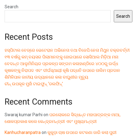
Search
Search
Recent Posts
ହସ୍ପିଟାଲ ବେଡ୍‌ରେ ଭେଟେରାନ ଅଭିନେତା ତଥା ବିଜେପି ନେତା ମିଥୁନ ଚକ୍ରବର୍ତ୍ତୀ
୧୩ ବର୍ଷରୁ କମ୍ ବୟସର ପିଲାମାନଙ୍କୁ ହୋଇପାରେ ସୋସିଆଲ ମିଡ଼ିଆ ମନା
ବେଦାନ୍ତ ଆଲୁମିନିୟର ପ୍ରକଳ୍ପ ସଙ୍ଗମ କଳାହାଣ୍ଡିରେ ୪୦୦ରୁ ଉର୍ଦ୍ଧ
କୃଷକଙ୍କୁ ନିରାପଦ ଏବଂ ଦୀର୍ଘସ୍ଥାୟୀ କୃଷି ପଦ୍ଧତି ଉପରେ ତାଲିମ ପ୍ରଦାନ
ଶିମିଳିପାଳ ଜାତୀୟ ଉଦ୍ୟାନରେ କଳା ବାଘୁଣୀର ମୃତ୍ୟୁ
ଚୀନ୍ ଉପକୂଳ ମୁହାଁ ଟାଇଫୁନ୍ ‘ଡଲଫିନ୍’
Recent Comments
Swaraj kumar Parhi
on
ପରଲୋକରେ ସିଦ୍ଧାନ୍ତ ମହାପାତ୍ରଙ୍କ ମାଆ,
ଶୋକପ୍ରକାଶ କଲେ କେନ୍ଦ୍ରମନ୍ତ୍ରୀ ଏବଂ ମୁଖ୍ୟମନ୍ତ୍ରୀ
Kanhucharanpatra
on
କୁକୁଡ଼ା ଚାଷ ଉପରେ କଟକଣା ଜାରି କଲା ପୁରୀ