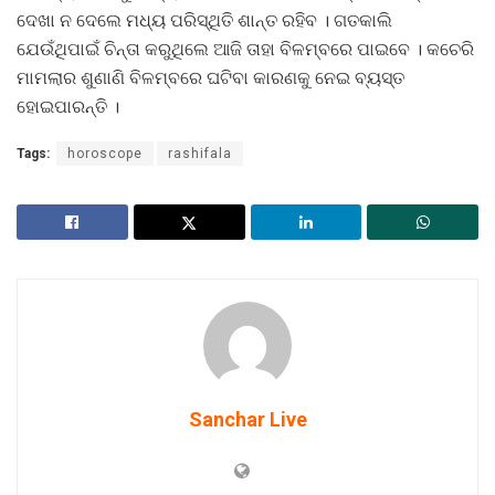
ଦେଖା ନ ଦେଲେ ମଧ୍ୟ ପରିସ୍ଥିତି ଶାନ୍ତ ରହିବ । ଗତକାଲି
ଯେଉଁଥିପାଇଁ ଚିନ୍ତା କରୁଥିଲେ ଆଜି ତାହା ବିଳମ୍ବରେ ପାଇବେ । କଚେରି
ମାମଲାର ଶୁଣାଣି ବିଳମ୍ବରେ ଘଟିବା କାରଣକୁ ନେଇ ବ୍ୟସ୍ତ
ହୋଇପାରନ୍ତି ।
Tags:
horoscope
rashifala
Sanchar Live