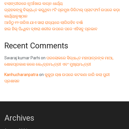
ବଲାଙ୍ଗୀରରେ ନୂଆଁଖାଇ ଲଗ୍ନ ଧାର୍ଯ୍ୟ
ଗ୍ରାହକଙ୍କୁ ବିଭ୍ରାନ୍ତ କରୁଥିବା ୯ଟି ପ୍ରମୁଖ ଡିଜିଟାଲ୍ ପ୍ଲାଟଫର୍ମ ଉପରେ କଡ଼ା
କାର୍ଯ୍ୟାନୁଷ୍ଠାନ
ଆଜିଠୁ ୧୨ ତାରିଖ ଯାଏ ସାରା ରାଜ୍ୟରେ ଲାଗିରହିବ ବର୍ଷା
ହାଇ ହିଲ୍ ପିନ୍ଧିବା ଦ୍ଵାରା ଶରୀର ଉପରେ ପଡେ ଏହିସବୁ ପ୍ରଭାବ
Recent Comments
Swaraj kumar Parhi
on
ପରଲୋକରେ ସିଦ୍ଧାନ୍ତ ମହାପାତ୍ରଙ୍କ ମାଆ,
ଶୋକପ୍ରକାଶ କଲେ କେନ୍ଦ୍ରମନ୍ତ୍ରୀ ଏବଂ ମୁଖ୍ୟମନ୍ତ୍ରୀ
Kanhucharanpatra
on
କୁକୁଡ଼ା ଚାଷ ଉପରେ କଟକଣା ଜାରି କଲା ପୁରୀ
ପ୍ରଶାସନ
Archives