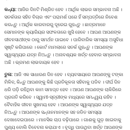
କନ୍ୟା:
ଆଜିର ଦିନଟି ମିଶ୍ରିତ ହେବ । ଆର୍ଥିକ ଲାଭର ସମ୍ଭାବନା ଅଛି ।
ସତର୍କତାର ସହିତ ବିଚାର ଏବଂ ପରାମର୍ଶ ପରେ ହିଁ ସମ୍ପତ୍ତିରେ ନିବେଶ
କରନ୍ତୁ । ଆର୍ଥିକ କାରବାରରୁ ଦୂରେଇ ରୁହନ୍ତୁ । ଛାତ୍ରମାନେ
ସେମାନଙ୍କ କ୍ୟାରିୟର ସଫଳତାରେ ଖୁସି ହେବେ । ଆପଣ ଆପଣଙ୍କ
ଜୀବନସାଥୀଙ୍କ ଠାରୁ ସମର୍ଥନ ପାଇବେ । ପାରିବାରିକ ସମସ୍ୟା ଅସୁବିଧା
ସୃଷ୍ଟି କରିପାରେ । କୋର୍ଟ ମାମଲାରେ ସତର୍କ ରୁହନ୍ତୁ । ଆପଣଙ୍କ
ସ୍ୱାସ୍ଥ୍ୟର ଯତ୍ନ ନିଅନ୍ତୁ । ଅନାବଶ୍ୟକ ଖର୍ଚ୍ଚ ହେବାର ସମ୍ଭାବନା
ଅଛି । ଭ୍ରମଣ ଲାଭଦାୟକ ହେବ ।
ତୁଳା:
ଆଜି ଏକ ସାଧାରଣ ଦିନ ହେବ । ବ୍ୟବସାୟରେ ଆପଣଙ୍କୁ ଟଙ୍କା
ମିଳିବ, କିନ୍ତୁ ଆପଣଙ୍କୁ କିଛି ପ୍ରତିକୂଳତା ସହିବାକୁ ପଡିବ । ଦୀର୍ଘ ଦିନ
ଧରି ପଡ଼ି ରହିଥିବା କାମ ସମାପ୍ତ ହେବ । ଆପଣ ଆପଣଙ୍କ ଚାକିରିରେ
ପ୍ରଗତି କରିବେ । ସ୍ୱାମୀ-ସ୍ତ୍ରୀଙ୍କ ମଧ୍ୟରେ ସମନ୍ୱୟ ରହିବ ।
ବୈବାହିକ ଜୀବନ ସୁଖମୟ ହେବ । ଆପଣଙ୍କ ସ୍ୱାସ୍ଥ୍ୟର ଯତ୍ନ
ନିଅନ୍ତୁ । ଆପଣଙ୍କ ସନ୍ତାନମାନଙ୍କ ସହ ଜଡିତ ସମସ୍ୟା
ଦେଖାଦେଇପାରେ । ମାନସିକ ଚାପ ବଢ଼ିପାରେ । ଗାଈକୁ ଗୁଡ଼ ଖାଇବାକୁ
ପୁଣ୍ୟ ବୋଲି ବିବେଚନା କରାଯାଏ । ବୃଦ୍ଧି ପାଉଥିବା ଖର୍ଚ୍ଚ ଆପଣଙ୍କ