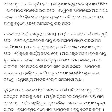
ଆପଣଙ୍କ କାମରେ ଖୁସି ହେବେ । ଛାତ୍ରମାନଙ୍କୁ ନୂତନ ସୁଯୋଗ ମିଳିବ
। ପାରିବାରିକ ପରିବେଶ ଭଲ ରହିବ । ବନ୍ଧୁଙ୍କ ଆଗମନରେ ଆପଣ ଖୁସି
ହେବେ । ବୈବାହିକ ଜୀବନ ସୁଖମୟ ହେବ । ଯଦି ଆପଣ ଶାନ୍ତ ମନରେ
ଆଗକୁ ବଢ଼ନ୍ତି, ତେବେ ଆପଣଙ୍କୁ ଲାଭ ମିଳିବ ।
ମକର:
ଏହା ଆର୍ଥିକ ସମୃଦ୍ଧିର ସମୟ । ଆର୍ଥିକ ପ୍ରବାହ ପାଇଁ ପଥ ସୃଷ୍ଟି
ହେବ । ଘରେ ପ୍ରିୟଜନଙ୍କ ଠାରୁ ଭଲ ପରାମର୍ଶ ମଧ୍ୟ ଲାଭର ପଥ
ଖୋଲିପାରେ । ଆପଣ ବନ୍ଧୁମାନଙ୍କୁ ଭେଟିବେ ଏବଂ ସାକ୍ଷାତ ସୁଖଦ
ହେବ । ଶୈକ୍ଷିକ କାର୍ଯ୍ୟ ସଫଳ ହେବ । ଆପଣଙ୍କ ପିଲାମାନଙ୍କ ଠାରୁ
ଶୁଭ ଖବର ପାଇବେ । ସମ୍ମାନ ବୃଦ୍ଧି ପାଇବ । ସାଧାରଣତଃ, ଆପଣ
ଶାରୀରିକ ଏବଂ ମାନସିକ ସତେଜତା ସହିତ କାମ କରିବେ । ଆପଣଙ୍କ
ଖାଦ୍ୟପେୟ ପ୍ରତି ଧ୍ୟାନ ଦିଅନ୍ତୁ ଏବଂ ଯାତ୍ରା କରିବାରୁ ଦୂରେଇ
ରୁହନ୍ତୁ । ସ୍ୱାସ୍ଥ୍ୟ ଅବନତି ହେବାର ସମ୍ଭାବନା ଅଛି ।
କୁମ୍ଭ:
ଆପଣଙ୍କ କାର୍ଯ୍ୟର ସଫଳତା ପାଇଁ ଆଜି ଆପଣଙ୍କୁ କଠିନ
ପରିଶ୍ରମ କରିବାକୁ ପଡିବ । ଆର୍ଥିକ ପ୍ରବାହର ସମ୍ଭାବନା ଅଛି, ଯାହା
ଆପଣଙ୍କ ଆର୍ଥିକ ସ୍ଥିତିକୁ ମଜବୁତ କରିବ । ସମାଜରେ ସମ୍ମାନ ବୃଦ୍ଧି
ପାଇବ । ନକାରାତ୍ମକ ଚିନ୍ତାଧାରା ଆପଣଙ୍କ ମନକୁ ବିଚଳିତ କରିବ ।