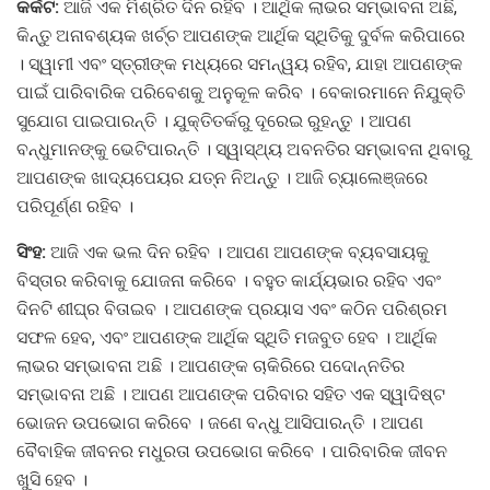
କର୍କଟ:
ଆଜି ଏକ ମିଶ୍ରିତ ଦିନ ରହିବ । ଆର୍ଥିକ ଲାଭର ସମ୍ଭାବନା ଅଛି,
କିନ୍ତୁ ଅନାବଶ୍ୟକ ଖର୍ଚ୍ଚ ଆପଣଙ୍କ ଆର୍ଥିକ ସ୍ଥିତିକୁ ଦୁର୍ବଳ କରିପାରେ
। ସ୍ୱାମୀ ଏବଂ ସ୍ତ୍ରୀଙ୍କ ମଧ୍ୟରେ ସମନ୍ୱୟ ରହିବ, ଯାହା ଆପଣଙ୍କ
ପାଇଁ ପାରିବାରିକ ପରିବେଶକୁ ଅନୁକୂଳ କରିବ । ବେକାରମାନେ ନିଯୁକ୍ତି
ସୁଯୋଗ ପାଇପାରନ୍ତି । ଯୁକ୍ତିତର୍କରୁ ଦୂରେଇ ରୁହନ୍ତୁ । ଆପଣ
ବନ୍ଧୁମାନଙ୍କୁ ଭେଟିପାରନ୍ତି । ସ୍ୱାସ୍ଥ୍ୟ ଅବନତିର ସମ୍ଭାବନା ଥିବାରୁ
ଆପଣଙ୍କ ଖାଦ୍ୟପେୟର ଯତ୍ନ ନିଅନ୍ତୁ । ଆଜି ଚ୍ୟାଲେଞ୍ଜରେ
ପରିପୂର୍ଣ୍ଣ ରହିବ ।
ସିଂହ:
ଆଜି ଏକ ଭଲ ଦିନ ରହିବ । ଆପଣ ଆପଣଙ୍କ ବ୍ୟବସାୟକୁ
ବିସ୍ତାର କରିବାକୁ ଯୋଜନା କରିବେ । ବହୁତ କାର୍ଯ୍ୟଭାର ରହିବ ଏବଂ
ଦିନଟି ଶୀଘ୍ର ବିତାଇବ । ଆପଣଙ୍କ ପ୍ରୟାସ ଏବଂ କଠିନ ପରିଶ୍ରମ
ସଫଳ ହେବ, ଏବଂ ଆପଣଙ୍କ ଆର୍ଥିକ ସ୍ଥିତି ମଜବୁତ ହେବ । ଆର୍ଥିକ
ଲାଭର ସମ୍ଭାବନା ଅଛି । ଆପଣଙ୍କ ଚାକିରିରେ ପଦୋନ୍ନତିର
ସମ୍ଭାବନା ଅଛି । ଆପଣ ଆପଣଙ୍କ ପରିବାର ସହିତ ଏକ ସ୍ୱାଦିଷ୍ଟ
ଭୋଜନ ଉପଭୋଗ କରିବେ । ଜଣେ ବନ୍ଧୁ ଆସିପାରନ୍ତି । ଆପଣ
ବୈବାହିକ ଜୀବନର ମଧୁରତା ଉପଭୋଗ କରିବେ । ପାରିବାରିକ ଜୀବନ
ଖୁସି ହେବ ।