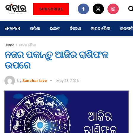
SUBSCRIBE
EPAPER
ଓଡିଶା
ଭାରତ
ବିଦେଶ
ଜୀବନ ଶୈଳୀ
ରାଜନୀତି
Home
ଜୀବନ ଶୈଳୀ
ନଜର ପକାନ୍ତୁ ଆଜିର ରାଶିଫଳ
ଉପରେ
by
Sanchar Live
May 23, 2026