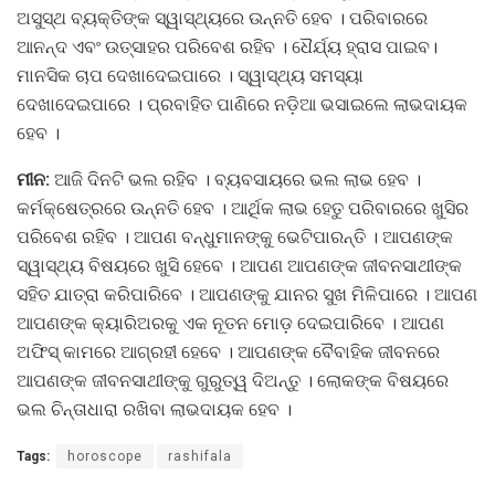
ଅସୁସ୍ଥ ବ୍ୟକ୍ତିଙ୍କ ସ୍ୱାସ୍ଥ୍ୟରେ ଉନ୍ନତି ହେବ । ପରିବାରରେ
ଆନନ୍ଦ ଏବଂ ଉତ୍ସାହର ପରିବେଶ ରହିବ । ଧୈର୍ଯ୍ୟ ହ୍ରାସ ପାଇବ।
ମାନସିକ ଚାପ ଦେଖାଦେଇପାରେ । ସ୍ୱାସ୍ଥ୍ୟ ସମସ୍ୟା
ଦେଖାଦେଇପାରେ । ପ୍ରବାହିତ ପାଣିରେ ନଡ଼ିଆ ଭସାଇଲେ ଲାଭଦାୟକ
ହେବ ।
ମୀନ:
ଆଜି ଦିନଟି ଭଲ ରହିବ । ବ୍ୟବସାୟରେ ଭଲ ଲାଭ ହେବ ।
କର୍ମକ୍ଷେତ୍ରରେ ଉନ୍ନତି ହେବ । ଆର୍ଥିକ ଲାଭ ହେତୁ ପରିବାରରେ ଖୁସିର
ପରିବେଶ ରହିବ । ଆପଣ ବନ୍ଧୁମାନଙ୍କୁ ଭେଟିପାରନ୍ତି । ଆପଣଙ୍କ
ସ୍ୱାସ୍ଥ୍ୟ ବିଷୟରେ ଖୁସି ହେବେ । ଆପଣ ଆପଣଙ୍କ ଜୀବନସାଥୀଙ୍କ
ସହିତ ଯାତ୍ରା କରିପାରିବେ । ଆପଣଙ୍କୁ ଯାନର ସୁଖ ମିଳିପାରେ । ଆପଣ
ଆପଣଙ୍କ କ୍ୟାରିଅରକୁ ଏକ ନୂତନ ମୋଡ଼ ଦେଇପାରିବେ । ଆପଣ
ଅଫିସ୍ କାମରେ ଆଗ୍ରହୀ ହେବେ । ଆପଣଙ୍କ ବୈବାହିକ ଜୀବନରେ
ଆପଣଙ୍କ ଜୀବନସାଥୀଙ୍କୁ ଗୁରୁତ୍ୱ ଦିଅନ୍ତୁ । ଲୋକଙ୍କ ବିଷୟରେ
ଭଲ ଚିନ୍ତାଧାରା ରଖିବା ଲାଭଦାୟକ ହେବ ।
Tags:
horoscope
rashifala