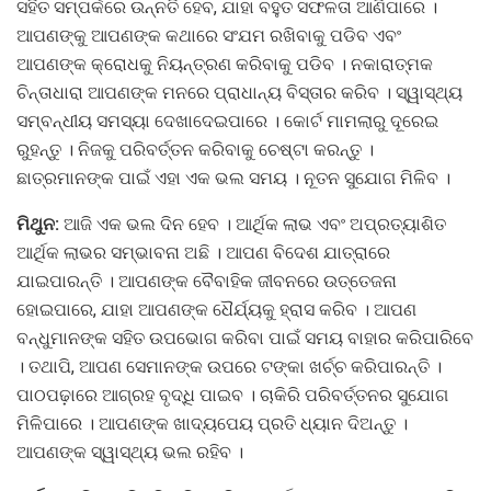
ସହିତ ସମ୍ପର୍କରେ ଉନ୍ନତି ହେବ, ଯାହା ବହୁତ ସଫଳତା ଆଣିପାରେ ।
ଆପଣଙ୍କୁ ଆପଣଙ୍କ କଥାରେ ସଂଯମ ରଖିବାକୁ ପଡିବ ଏବଂ
ଆପଣଙ୍କ କ୍ରୋଧକୁ ନିୟନ୍ତ୍ରଣ କରିବାକୁ ପଡିବ । ନକାରାତ୍ମକ
ଚିନ୍ତାଧାରା ଆପଣଙ୍କ ମନରେ ପ୍ରାଧାନ୍ୟ ବିସ୍ତାର କରିବ । ସ୍ୱାସ୍ଥ୍ୟ
ସମ୍ବନ୍ଧୀୟ ସମସ୍ୟା ଦେଖାଦେଇପାରେ । କୋର୍ଟ ମାମଲାରୁ ଦୂରେଇ
ରୁହନ୍ତୁ । ନିଜକୁ ପରିବର୍ତ୍ତନ କରିବାକୁ ଚେଷ୍ଟା କରନ୍ତୁ ।
ଛାତ୍ରମାନଙ୍କ ପାଇଁ ଏହା ଏକ ଭଲ ସମୟ । ନୂତନ ସୁଯୋଗ ମିଳିବ ।
ମିଥୁନ:
ଆଜି ଏକ ଭଲ ଦିନ ହେବ । ଆର୍ଥିକ ଲାଭ ଏବଂ ଅପ୍ରତ୍ୟାଶିତ
ଆର୍ଥିକ ଲାଭର ସମ୍ଭାବନା ଅଛି । ଆପଣ ବିଦେଶ ଯାତ୍ରାରେ
ଯାଇପାରନ୍ତି । ଆପଣଙ୍କ ବୈବାହିକ ଜୀବନରେ ଉତ୍ତେଜନା
ହୋଇପାରେ, ଯାହା ଆପଣଙ୍କ ଧୈର୍ଯ୍ୟକୁ ହ୍ରାସ କରିବ । ଆପଣ
ବନ୍ଧୁମାନଙ୍କ ସହିତ ଉପଭୋଗ କରିବା ପାଇଁ ସମୟ ବାହାର କରିପାରିବେ
। ତଥାପି, ଆପଣ ସେମାନଙ୍କ ଉପରେ ଟଙ୍କା ଖର୍ଚ୍ଚ କରିପାରନ୍ତି ।
ପାଠପଢ଼ାରେ ଆଗ୍ରହ ବୃଦ୍ଧି ପାଇବ । ଚାକିରି ପରିବର୍ତ୍ତନର ସୁଯୋଗ
ମିଳିପାରେ । ଆପଣଙ୍କ ଖାଦ୍ୟପେୟ ପ୍ରତି ଧ୍ୟାନ ଦିଅନ୍ତୁ ।
ଆପଣଙ୍କ ସ୍ୱାସ୍ଥ୍ୟ ଭଲ ରହିବ ।