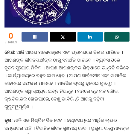
0
SHARES
ମେଷ:
ଆଜି ଆପଣ ମନୋରଞ୍ଜନ ଏବଂ ଭ୍ରମଣରେ ବିତାଇ ପାରିବେ ।
ଆପଣଙ୍କ ଜୀବନସାଥୀଙ୍କ ଠାରୁ ସମର୍ଥନ ପାଇବେ । ବ୍ୟବସାୟରେ
ନୂତନ ସୁଯୋଗ ମିଳିବ । ଆପଣ ଆପଣଙ୍କର ଶିକ୍ଷାରେ ଉନ୍ନତି କରିବେ
। କାର୍ଯ୍ୟାଳୟରେ ବହୁତ କାମ ହେବ । ଆପଣ ସାର୍ବଜନୀନ ଏବଂ ସାମାଜିକ
ଜୀବନରେ ସଫଳତା ପାଇବେ । ମାନସିକ ଚାପରୁ ଦୂରେଇ ରୁହନ୍ତୁ ।
ଆପଣଙ୍କ ସ୍ୱାସ୍ଥ୍ୟର ଯତ୍ନ ନିଅନ୍ତୁ । ମନରେ ଦୃଢ଼ ମତ ରଖିବା
କ୍ଷତିକାରକ ହୋଇପାରେ, ତେଣୁ ଭାବିଚିନ୍ତି ଆଗକୁ ବଢ଼ିବା
ଗୁରୁତ୍ୱପୂର୍ଣ୍ଣ ।
ବୃଷ:
ଆଜି ଏକ ମିଶ୍ରିତ ଦିନ ହେବ । ବ୍ୟବସାୟରେ ଆର୍ଥିକ ଲାଭର
ସମ୍ଭାବନା ଅଛି । ବିବାହିତ ଜୀବନ ସୁଖମୟ ହେବ । ପୁରୁଣା ବନ୍ଧୁମାନଙ୍କ