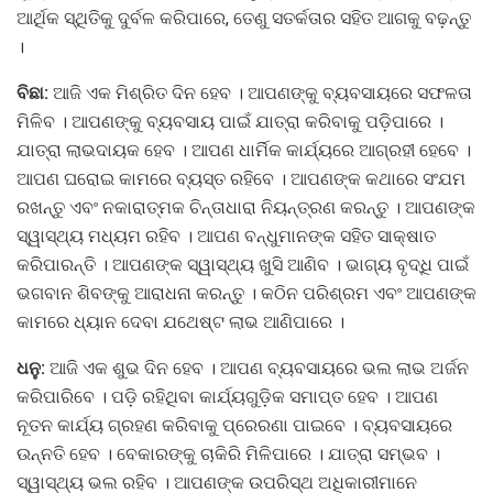
ଆର୍ଥିକ ସ୍ଥିତିକୁ ଦୁର୍ବଳ କରିପାରେ, ତେଣୁ ସତର୍କତାର ସହିତ ଆଗକୁ ବଢ଼ନ୍ତୁ
।
ବିଛା:
ଆଜି ଏକ ମିଶ୍ରିତ ଦିନ ହେବ । ଆପଣଙ୍କୁ ବ୍ୟବସାୟରେ ସଫଳତା
ମିଳିବ । ଆପଣଙ୍କୁ ବ୍ୟବସାୟ ପାଇଁ ଯାତ୍ରା କରିବାକୁ ପଡ଼ିପାରେ ।
ଯାତ୍ରା ଲାଭଦାୟକ ହେବ । ଆପଣ ଧାର୍ମିକ କାର୍ଯ୍ୟରେ ଆଗ୍ରହୀ ହେବେ ।
ଆପଣ ଘରୋଇ କାମରେ ବ୍ୟସ୍ତ ରହିବେ । ଆପଣଙ୍କ କଥାରେ ସଂଯମ
ରଖନ୍ତୁ ଏବଂ ନକାରାତ୍ମକ ଚିନ୍ତାଧାରା ନିୟନ୍ତ୍ରଣ କରନ୍ତୁ । ଆପଣଙ୍କ
ସ୍ୱାସ୍ଥ୍ୟ ମଧ୍ୟମ ରହିବ । ଆପଣ ବନ୍ଧୁମାନଙ୍କ ସହିତ ସାକ୍ଷାତ
କରିପାରନ୍ତି । ଆପଣଙ୍କ ସ୍ୱାସ୍ଥ୍ୟ ଖୁସି ଆଣିବ । ଭାଗ୍ୟ ବୃଦ୍ଧି ପାଇଁ
ଭଗବାନ ଶିବଙ୍କୁ ଆରାଧନା କରନ୍ତୁ । କଠିନ ପରିଶ୍ରମ ଏବଂ ଆପଣଙ୍କ
କାମରେ ଧ୍ୟାନ ଦେବା ଯଥେଷ୍ଟ ଲାଭ ଆଣିପାରେ ।
ଧନୁ:
ଆଜି ଏକ ଶୁଭ ଦିନ ହେବ । ଆପଣ ବ୍ୟବସାୟରେ ଭଲ ଲାଭ ଅର୍ଜନ
କରିପାରିବେ । ପଡ଼ି ରହିଥିବା କାର୍ଯ୍ୟଗୁଡ଼ିକ ସମାପ୍ତ ହେବ । ଆପଣ
ନୂତନ କାର୍ଯ୍ୟ ଗ୍ରହଣ କରିବାକୁ ପ୍ରେରଣା ପାଇବେ । ବ୍ୟବସାୟରେ
ଉନ୍ନତି ହେବ । ବେକାରଙ୍କୁ ଚାକିରି ମିଳିପାରେ । ଯାତ୍ରା ସମ୍ଭବ ।
ସ୍ୱାସ୍ଥ୍ୟ ଭଲ ରହିବ । ଆପଣଙ୍କ ଉପରିସ୍ଥ ଅଧିକାରୀମାନେ