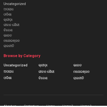
Uncategorized
ଅପରାଧ
ଓଡିଶା
କ୍ରୀଡ଼ା
ଜୀବନ ଶୈଳୀ
ବିଦେଶ
ଭାରତ
ମନୋରଞ୍ଜନ
ରାଜନୀତି
Browse by Category
Uncategorized
କ୍ରୀଡ଼ା
ଭାରତ
ଅପରାଧ
ଜୀବନ ଶୈଳୀ
ମନୋରଞ୍ଜନ
ଓଡିଶା
ବିଦେଶ
ରାଜନୀତି
About us
Contact us
Home
Home 2
Home 3