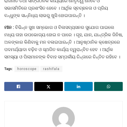
ରାଜନୀତି ତଥା ସାଙ୍ଗଠନିକ କାର୍ଯ୍ୟରେ ନେତୃତ୍ୱ ନେବେ ଓ
ସଭାସମିତିରେ ପ୍ରଶଂସିତ ହେବେ । ଆର୍ଥିକ ସ୍ବଚ୍ଛଳତା ଓ ପ୍ରିୟ
ବନ୍ଧୁଙ୍କ ସାନ୍ନିଧ୍ୟ ଲାଭରୁ ଖୁସି ହୋଇପାରନ୍ତି ।
ମୀନ :
ବିଭିନ୍ନ ସୁଖ ସମ୍ଭୋଗ ଓ ବିଳାସବ୍ୟସନର ସୁଯୋଗ ପାଇଲେ
ମଧ୍ୟ ତାହା ଉପଭୋଗ୍ୟ ହୋଇ ନ ପାରେ । ଗୃହ, ଯାନ, ଯାନ୍ତ୍ରିକ ଜିନିଷ,
ଅଳଙ୍କାର କିଣିବାକୁ ମନ ବଳାଇପାରନ୍ତି । ଆନୁଷ୍ଠାନିକ କ୍ଷେତ୍ରରେ
ପଦମର୍ଯ୍ୟାଦା ବଢ଼ିବ ଓ ସ୍ଥଗିତ କାର୍ଯ୍ୟ ତ୍ୱରାନ୍ବିତ ହେବ । ଆର୍ଥିକ
ସମସ୍ୟା ଓ ପିଲାମାନଙ୍କ ବିବାହ ସମ୍ପର୍କୀୟ ଚିନ୍ତାରେ ଚିନ୍ତିତ ରହିବେ ।
Tags:
horoscope
rashifala