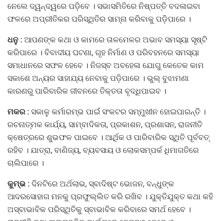
ନେଲେ ଦ୍ୱନ୍ଦ୍ୱରେ ପଡ଼ିବେ । ସଭାସମିତିରେ ନିଷ୍ପତ୍ତି ବଦଳାଇବା
ଫଳରେ ଅପ୍ରୀତିକର ପରିସ୍ଥିତିର ସାମ୍‌ନା କରିବାକୁ ପଡ଼ିପାରେ ।
ଧନୁ :
ଆପଣଙ୍କ କଥା ଓ କାମରେ ତାଳମେଳର ଅଭାବ ସମସ୍ୟା ସୃଷ୍ଟି
କରିପାରେ । ବିବାଦୀୟ ଘଟଣା, ଗୃହ ନିର୍ମାଣ ଓ ପରିବହନରେ ସମସ୍ୟା
ସମାଧାନରେ ସଫଳ ହେବେ । ନିଜସ୍ବ ଅବହେଳା ଯୋଗୁ କେତେକ କାମ
ସକାଶେ ଅନ୍ୟର ସାହାଯ୍ୟ ନେବାକୁ ପଡ଼ିପାରେ । ଭୁଲ୍‌ ବୁଝାମଣା
କାରଣରୁ ପାରିବାରିକ ଜୀବନରେ ତିକ୍ତତା ବୃଦ୍ଧିପାଇବ ।
ମକର :
ସକାଳୁ କର୍ମାରମ୍ଭ ପାଇଁ ସଂକଟର ସମ୍ମୁଖୀନ ହୋଇପାରନ୍ତି ।
ରଚନାତ୍ମକ କାର୍ଯ୍ୟ, ସାମ୍ବାଦିକତା, ପ୍ରକାଶନ, ପ୍ରଶାସନ, ରାଜନୀତି
କ୍ଷେତ୍ରରେ ଶୁଭଫଳ ପାଇବେ । ଆର୍ଥିକ ଓ ପାରିବାରିକ ସ୍ଥିତି ପୂର୍ବବତ୍‌
ରହିବ । ଯାତ୍ରା, ବାଣିଜ୍ୟ, ବ୍ୟବସାୟ ଓ ଲୋକସମ୍ପର୍କ ଧିମାଗତିରେ
ଚାଲିପାରେ ।
କୁମ୍ଭ :
ଦିନଟିରେ ଅର୍ଥଲାଭ, ସ୍ବାଦିଷ୍ଟ ଭୋଜନ, ବନ୍ଧୁଙ୍କ
ଆଦରସୋହାଗ ମନକୁ ପ୍ରଫୁଲ୍ଲିତ କରି ରଖିବ । ଯୁକ୍ତିଯୁକ୍ତ କଥା କହି
ଅସ୍ବାଭାବିକ ପରିସ୍ଥିତିକୁ ସ୍ବାଭାବିକ କରିବାରେ ସମର୍ଥ ହେବେ ।