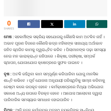
0
SHARES
ମେଷ :
ସହକର୍ମୀଙ୍କ ସକ୍ରିୟ ସହଯୋଗରୁ କୌଣସି କାମ ଅଟକିବ ନାହିଁ ।
ଅଭାବ ପୂରଣ ଦିଗରେ କୌଣସି ଭଦ୍ର ମହିଳାଙ୍କ ସାହାଯ୍ୟ ଅର୍ଥାଭାବ
ଜନିତ ସ୍ଥଗିତ କାମକୁ ତ୍ୱରାନ୍ବିତ କରିବ । ପିଲାମାନଙ୍କ ପଢ଼ା ସମସ୍ୟା
ନେଇ ମନ ଭାରାକ୍ରାନ୍ତ ରହିପାରେ । ଶିକ୍ଷା, ପରୀକ୍ଷା, ସମ୍ପର୍କ
ସ୍ଥାପନ, ଯୋଗାଯୋଗ କ୍ଷେତ୍ରରେ ସୁଫଳ ପାଇବେ ।
ବୃଷ :
ଅଟକି ରହିଥିବା କାମ ସମ୍ପୂର୍ଣ୍ଣ କରିପାରିବା ଯୋଗୁ ମାନସିକ
ଶାନ୍ତି ଲଭିବେ । ପୂର୍ବ ଯୋଜନା ଅନୂଯାୟୀ ପରିସ୍ଥିତିକୁ ସାମ୍ନା କରିବାକୁ
ଚେଷ୍ଟା କଲେ ଉପକୃତ ହେବେ । କର୍ମକ୍ଷେତ୍ରରେ ମିଥ୍ୟା ଅଭିଯୋଗ
ସକାଶେ ଅନ୍ୟ ଉପରେ ବିରକ୍ତ ହେବେ । ଆପୋସ ଆଲୋଚନା ଦ୍ୱାରା
ପାରିବାରିକ ସମସ୍ୟାର ସମାଧାନ ହୋଇପାରିବ ।
ମିଥୁନ :
ଆଜି ନୂତନ କର୍ମାରମ୍ଭ,ପଦସ୍ଥ ବ୍ୟକ୍ତିଙ୍କ ସାନ୍ନିଧ୍ୟ,