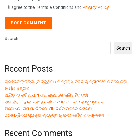
I agree to the Terms & Conditions and
Privacy Policy
.
Search
Search
Recent Posts
ଗ୍ରାହକଙ୍କୁ ବିଭ୍ରାନ୍ତ କରୁଥିବା ୯ଟି ପ୍ରମୁଖ ଡିଜିଟାଲ୍ ପ୍ଲାଟଫର୍ମ ଉପରେ କଡ଼ା
କାର୍ଯ୍ୟାନୁଷ୍ଠାନ
ଆଜିଠୁ ୧୨ ତାରିଖ ଯାଏ ସାରା ରାଜ୍ୟରେ ଲାଗିରହିବ ବର୍ଷା
ହାଇ ହିଲ୍ ପିନ୍ଧିବା ଦ୍ଵାରା ଶରୀର ଉପରେ ପଡେ ଏହିସବୁ ପ୍ରଭାବ
ଅଯୋଧ୍ୟା ରାମ ମନ୍ଦିରରେ VIP ଦର୍ଶନ ଉପରେ କଟକଣା
ଶ୍ରୀମନ୍ଦିରର ସୁରକ୍ଷା ବ୍ୟବସ୍ଥାକୁ ନେଇ ଉଠିଲା ପ୍ରଶ୍ନବାଚୀ
Recent Comments