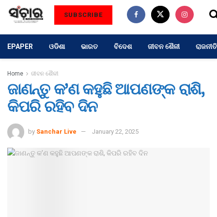
SUBSCRIBE
EPAPER
ଓଡିଶା
ଭାରତ
ବିଦେଶ
ଜୀବନ ଶୈଳୀ
ରାଜନୀତି
Home
ଜୀବନ ଶୈଳୀ
ଜାଣନ୍ତୁ କ’ଣ କହୁଛି ଆପଣଙ୍କ ରାଶି,
କିପରି ରହିବ ଦିନ
by
Sanchar Live
January 22, 2025