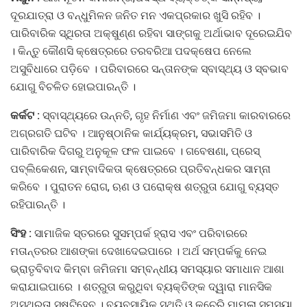
ଦୂରଯାତ୍ରା ଓ ବନ୍ଧୁମିଳନ ଜନିତ ମନ ଏକପ୍ରକାର ଖୁସି ରହିବ ।
ପାରିବାରିକ ସ୍ଥିରତା ଅକ୍ଷୁଣ୍ଣ ରହିବା ସାଙ୍ଗକୁ ଅର୍ଥାଭାବ ଦୂରେଇଯିବ
। କିନ୍ତୁ କୌଣସି କ୍ଷେତ୍ରରେ ତରବରିଆ ପଦକ୍ଷେପ ନେଲେ
ଅସୁବିଧାରେ ପଡ଼ିବେ । ପରିବାରରେ ସନ୍ତାନଙ୍କ ସ୍ବାସ୍ଥ୍ୟ ଓ ସ୍ବଭାବ
ଯୋଗୁ ବିଚଳିତ ହୋଇପାରନ୍ତି ।
କର୍କଟ :
ସ୍ବାସ୍ଥ୍ୟରେ ଉନ୍ନତି, ଗୃହ ନିର୍ମାଣ ଏବଂ ଜମିଜମା କାରବାରରେ
ଅଗ୍ରଗତି ଘଟିବ । ଆନୁଷ୍ଠାନିକ କାର୍ଯ୍ୟକ୍ରମ, ସଭାସମିତି ଓ
ପାରିବାରିକ ଦିଗରୁ ଅନୁକୂଳ ଫଳ ପାଇବେ । ଗବେଷଣା, ପ୍ରେସ୍‌
ପବ୍ଲିକେଶନ, ସାମ୍ବାଦିକତା କ୍ଷେତ୍ରରେ ପ୍ରତିବନ୍ଧକର ସାମ୍ନା
କରିବେ । ପୁରାତନ ରୋଗ, ଋଣ ଓ ପରୋକ୍ଷ ଶତ୍ରୁତା ଯୋଗୁ ବ୍ୟସ୍ତ
ରହିପାରନ୍ତି ।
ସିଂହ :
ସାମାଜିକ ସ୍ତରରେ ସୁସମ୍ପର୍କ ହ୍ରାସ ଏବଂ ପରିବାରରେ
ମତାନ୍ତରର ଆଶଙ୍କା ଦେଖାଦେଇପାରେ । ଅର୍ଥ ସମ୍ପର୍କକୁ ନେଇ
ଭ୍ରାତୃବିବାଦ କିମ୍ବା ଜମିଜମା ସମ୍ବନ୍ଧୀୟ ସମସ୍ୟାର ସମାଧାନ ଆଶା
କରାଯାଇପାରେ । ଶତ୍ରୁତା କରୁଥିବା ବ୍ୟକ୍ତିଙ୍କ ଦ୍ୱାରା ମାନସିକ
ଅସ୍ଥିରତା ସୃଷ୍ଟିହେବ । ବ୍ୟବସାୟିକ ସ୍ଥିତି ଓ କଚେରି ମାମଲା ସମସ୍ୟା