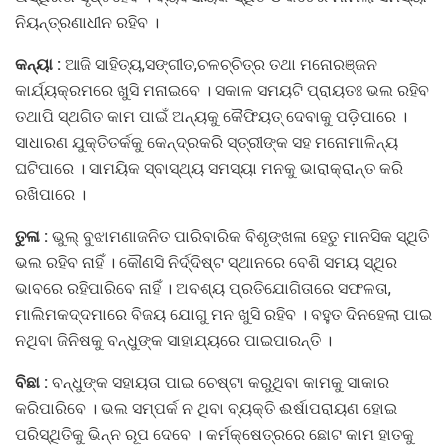
ନିୟନ୍ତ୍ରଣାଧୀନ ରହିବ ।
କନ୍ୟା :
ଆଜି ସାହିତ୍ୟ,ସଙ୍ଗୀତ,ଚଳଚ୍ଚିତ୍ର ତଥା ମନୋରଞ୍ଜନ
କାର୍ଯ୍ୟକ୍ରମରେ ଖୁସି ମନାଇବେ । ସକାଳ ସମୟଟି ପ୍ରାୟତଃ ଭଲ ରହିବ
ତଥାପି ସ୍ଥଗିତ କାମ ପାଇଁ ଅନ୍ୟକୁ କୈଫିୟତ୍‌ ଦେବାକୁ ପଡ଼ିପାରେ ।
ସାଧାରଣ ଯୁକ୍ତିତର୍କକୁ କେନ୍ଦ୍ରକରି ସ୍ତ୍ରୀଙ୍କ ସହ ମନୋମାଳିନ୍ୟ
ଘଟିପାରେ । ସାମୟିକ ସ୍ବାସ୍ଥ୍ୟ ସମସ୍ୟା ମନକୁ ଭାରାକ୍ରାନ୍ତ କରି
ରଖିପାରେ ।
ତୁଳା :
ଭୁଲ୍‌ ବୁଝାମଣାଜନିତ ପାରିବାରିକ ବିଶୃଙ୍ଖଳା ହେତୁ ମାନସିକ ସ୍ଥିତି
ଭଲ ରହିବ ନାହିଁ । କୌଣସି ନିର୍ଦ୍ଦିଷ୍ଟ ସ୍ଥାନରେ ବେଶି ସମୟ ସ୍ଥିର
ଭାବରେ ରହିପାରିବେ ନାହିଁ । ଅବଶ୍ୟ ପ୍ରତିଯୋଗିତାରେ ସଫଳତା,
ମାଲିମକଦ୍ଦମାରେ ବିଜୟ ଯୋଗୁ ମନ ଖୁସି ରହିବ । ବହୁତ ଦିନହେଲା ପାଇ
ନଥିବା ଜିନିଷକୁ ବନ୍ଧୁଙ୍କ ସାହାଯ୍ୟରେ ପାଇପାରନ୍ତି ।
ବିଛା :
ବନ୍ଧୁଙ୍କ ସହାୟତା ପାଇ ଚେଷ୍ଟା କରୁଥିବା କାମକୁ ସାକାର
କରିପାରିବେ । ଭଲ ସମ୍ପର୍କ ନ ଥିବା ବ୍ୟକ୍ତି ଈର୍ଷାପରାୟଣ ହୋଇ
ପରିସ୍ଥିତିକୁ ଭିନ୍ନ ରୂପ ଦେବେ । କର୍ମକ୍ଷେତ୍ରରେ ଛୋଟ କାମ ହାତକୁ