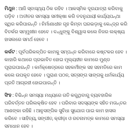
ମିଥୁନ :
ଆଜି ସ୍ବାସ୍ଥ୍ୟ ଠିକ ରହିବ । ଆକସ୍ମିକ ଦୂରଯାତ୍ରା କରିବାକୁ
ପଡ଼ିବ । ଅତୀତର ସମସ୍ୟା ସମୀକ୍ଷା କରି ତଦନୁଯାୟୀ କାର୍ଯ୍ୟପନ୍ଥା
ସ୍ଥିର କରିପାରନ୍ତି । ନିର୍ମାଣାଧୀନ ଗୃହ କିମ୍ବା ଘରଭଡ଼ାକୁ କେନ୍ଦ୍ର କରି
ବିତର୍କର ସମ୍ମୁଖୀନ ହେବେ । ବନ୍ଧୁଙ୍କୁ ବିଶ୍ୱାସ କଲେ ନିଜର ଲକ୍ଷ୍ୟ
ହାସଲରେ ସମର୍ଥ ହେବେ ।
କର୍କଟ :
ପୂର୍ବପରିକଳ୍ପିତ କାମକୁ ସମ୍ପନ୍ନ କରିବାରେ କଷ୍ଟକର ହେବ ।
କାହାରି କଥାରେ ପ୍ରଭାବିତ ହୋଇ ମୂଲ୍ୟହୀନ କାମରେ ମୁଣ୍ଡ
ପୂରାଇପାରନ୍ତି । କର୍ମକ୍ଷେତ୍ରରେ ସହକର୍ମୀଙ୍କ ସହ ସହମତିରେ କାମ
କଲେ ଉପକୃତ ହେବେ । ପୁରାଣ ପଠନ, ସତ୍‌ସଙ୍ଗ ସାଙ୍ଗକୁ ଧର୍ମକାର୍ଯ୍ୟ
ପ୍ରତି ଆଗ୍ରହୀ ହୋଇପାରନ୍ତି ।
ସିଂହ :
ବିଭିନ୍ନ ସମସ୍ୟା ମଧ୍ୟରେ ଗତି କରୁଥିବାରୁ ବ୍ୟବହାରିକ
ପରିବର୍ତ୍ତନ ପରିଲକ୍ଷିତ ହେବ । ପରିବାର ସଦସ୍ୟଙ୍କ ସହିତ ମତାନ୍ତର
ଆଶଙ୍କା ରହିଛି । ଆନୁସଙ୍ଗିକ ସୁବିଧା ସୁଯୋଗ ପାଇ କାମ ହାସଲ
କରିବେ । ସାହିତ୍ୟ, ସଙ୍ଗୀତ, କ୍ରୀଡ଼ା ଓ ରଚନାମତ୍କ କାମରେ ସମସ୍ୟା
ସମାଧାନ ହେବ ।