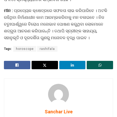
ମୀନ :
ପ୍ରତ୍ୟେକ କ୍ଷେତ୍ରରେ ସଫଳତା ଲାଭ କରିପାରିବେ । ଅଟକି
ରହିଥିବା ନିର୍ମାଣାଧୀନ କାମ ଆରମ୍ଭକରିବାକୁ ମନ ବଳାଇବେ । ନିଜ
ଚତୁଃପାର୍ଶ୍ୱରେ ବିରୋଧ ମନୋଭାବ ପୋଷଣ କରୁଥିବା ଲୋକମାନେ
ଶତ୍ରୁତା ଆଚରଣ କରିପାରନ୍ତି । ତଥାପି ସ୍ତ୍ରୀଙ୍କ ସାହାଯ୍ୟ,
ସହାନୁଭୂତି ଓ ଦୂରଦର୍ଶିତା ଗୁଣରୁ ମନୋବଳ ବୃଦ୍ଧି ପାଇବ ।
Tags:
horoscope
rashifala
Sanchar Live