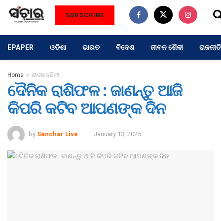
SUBSCRIBE
EPAPER
ଓଡିଶା
ଭାରତ
ବିଦେଶ
ଜୀବନ ଶୈଳୀ
ରାଜନୀତି
Home
ଜୀବନ ଶୈଳୀ
ଦୈନିକ ରାଶିଫଳ : ଜାଣନ୍ତୁ ଆଜି
କିପରି କଟିବ ଆପଣଙ୍କ ଦିନ
by
Sanchar Live
January 13, 2025