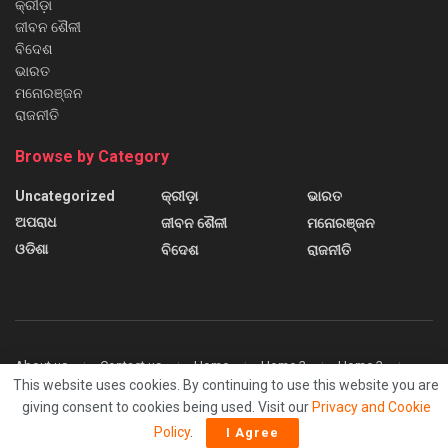
କ୍ରୀଡ଼ା
ଜୀବନ ଶୈଳୀ
ବିଦେଶ
ଭାରତ
ମନୋରଞ୍ଜନ
ରାଜନୀତି
Browse by Category
Uncategorized
କ୍ରୀଡ଼ା
ଭାରତ
ଅପରାଧ
ଜୀବନ ଶୈଳୀ
ମନୋରଞ୍ଜନ
ଓଡିଶା
ବିଦେଶ
ରାଜନୀତି
About us
Contact us
Home
Home 2
Home 3
This website uses cookies. By continuing to use this website you are
Home 4
Home 5
Home 6
Sample Page
giving consent to cookies being used. Visit our
Privacy and Cookie
© 2024
Sanchar News
Policy
.
I Agree