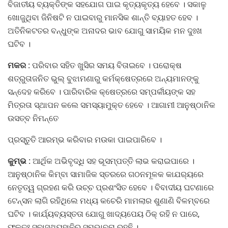
ବିଜାତୀୟ ବ୍ୟକ୍ତିଙ୍କ ସହଯୋଗ ପାଇ କୃତ୍ୟକୃତ୍ୟ ହେବେ । ସକାଳୁ
ଖୋଜୁଥିବା ଜିନିଷଟି ନ ପାଇବାରୁ ମାନସିକ ଶାନ୍ତି ବ୍ୟାହତ ହେବ ।
ଅତିନିକଟତର ବନ୍ଧୁଙ୍କ ଅନାଦର ଭାବ ଯୋଗୁ ସାମୟିକ ମନ ଦୁଃଖ
ଘଟିବ ।
ମକର :
ପରିବାର ସହିତ ଖୁସିର ସମୟ ବିତାଇବେ । ପରୋକ୍ଷ
ଶତ୍ରୁତାଜନିତ ଭୁଲ୍‌ ବୁଝାମଣାରୁ କର୍ମକ୍ଷେତ୍ରରେ ଅନ୍ୟମାନଙ୍କୁ
ସନ୍ଦେହ କରିବେ । ପାରିବାରିକ କ୍ଷେତ୍ରରେ ସମ୍ପର୍କୀୟଙ୍କ ସହ
ମିତ୍ରତା ସ୍ଥାପନ କଲେ ସମସ୍ୟାମୁକ୍ତ ହେବେ । ଆଗାମୀ ଆନୁଷ୍ଠାନିକ
ଉସତ୍ବ ନିମନ୍ତେ
ପ୍ରସ୍ତୁତି ଆରମ୍ଭ କରିବାର ମଉକା ପାଇପାରିବେ ।
କୁମ୍ଭ :
ଆର୍ଥିକ ଅଭିବୃଦ୍ଧି ସହ ଭୂସମ୍ପତ୍ତି ଲାଭ କରାଇପାରେ ।
ଆନୁଷ୍ଠାନିକ କିମ୍ବା ସାମାଜିକ ସ୍ତରରେ ଗଠନମୂଳକ କାଯର୍‌ୟରେ
ନେତୃତ୍ୱ ଗ୍ରହଣ କରି ଉଚ୍ଚ ପ୍ରଶଂସିତ ହେବେ । ବିବାଦୀୟ ଘଟଣାରେ
ଟେନ୍ସନ ଲାଗି ରହିଥିଲେ ମଧ୍ୟ କଚେରି ମାମଲାର ଶୁଣାଣି ବିଳମ୍ବରେ
ଘଟିବ । କାର୍ଯ୍ୟବ୍ୟସ୍ତତା ଯୋଗୁ ଖାଦ୍ୟପେୟ ଠିକ୍‌ ରହି ନ ପାରେ,
ଫଳତଃ ସ୍ବାସ୍ଥ୍ୟହାନିର ସମ୍ଭାବନା ରହଛି ।