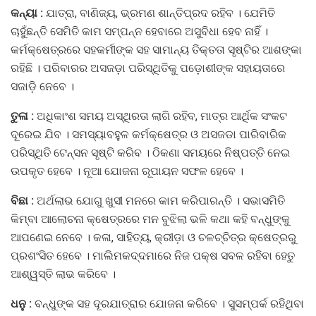
କନ୍ୟା :
ଯାତ୍ରା, ବାଣିଜ୍ୟ, ଭ୍ରମଣ ଶାନ୍ତିପ୍ରଦ ରହିବ । ଯେମିତି
ଚାହୁଁଛନ୍ତି ସେମିତି କାମ ସମ୍ପନ୍ନ ହେବାରେ ଅସୁବିଧା ହେବ ନାହିଁ ।
କର୍ମକ୍ଷେତ୍ରରେ ସହକର୍ମୀଙ୍କ ସହ ସାମାନ୍ୟ ତିକ୍ତତା ସୃଷ୍ଟିର ଆଶଙ୍କା
ରହିଛି । ପରିବାରର ଅସଜଡ଼ା ପରିସ୍ଥିତିକୁ ପଡ଼ୋଶୀଙ୍କ ସହାୟତାରେ
ସଜାଡ଼ି ନେବେ ।
ତୁଳା :
ଅଧିକାଂଶ ସମୟ ଅସ୍ଥିରତା ଲାଗି ରହିବ, ମାତ୍ର ଆର୍ଥିକ ସଂକଟ
ଦୂରେଇ ଯିବ । ସମସ୍ୟାବହୁଳ କର୍ମକ୍ଷେତ୍ର ଓ ଅସଜଡା ପାରିବାରିକ
ପରିସ୍ଥିତି ଟେନ୍ସନ ସୃଷ୍ଟି କରିବ । ଠିକଣା ସମୟରେ ନିଷ୍ପତ୍ତି ନେଇ
ଉପକୃତ ହେବେ । ନୂଆ ଯୋଜନା ରୂପାୟନ ସଫଳ ହେବେ ।
ବିଛା :
ଅର୍ଥଲାଭ ଯୋଗୁ ଖୁସୀ ମନରେ କାମ କରିପାରନ୍ତି । ସଭାସମିତି
କିମ୍ବା ଆଲୋଚନା କ୍ଷେତ୍ରରେ ମନ ବୁଝିଲା ଭଳି କଥା କହି ବନ୍ଧୁଙ୍କୁ
ଆପଣେଇ ନେବେ । କଳା, ସାହିତ୍ୟ, କ୍ରୀଡ଼ା ଓ ଚଳଚ୍ଚିତ୍ର କ୍ଷେତ୍ରରୁ
ପ୍ରଶଂସିତ ହେବେ । ମାଲିମକଦ୍ଦମାରେ ନିଜ ପକ୍ଷ ସବଳ ରହିବା ହେତୁ
ଆଶ୍ୱସ୍ତି ଲାଭ କରିବେ ।
ଧନୁ :
ବନ୍ଧୁଙ୍କ ସହ ଦୂରଯାତ୍ରାର ଯୋଜନା କରିବେ । ସୁସମ୍ପର୍କ ରହିଥିବା