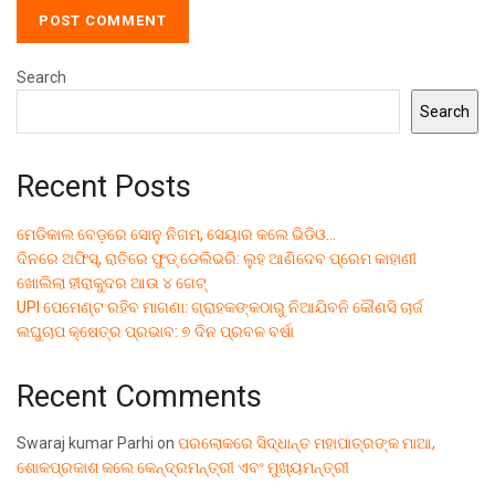
Search
Search
Recent Posts
ମେଡିକାଲ ବେଡ଼ରେ ସୋନୁ ନିଗମ, ସେୟାର କଲେ ଭିଡିଓ…
ଦିନରେ ଅଫିସ୍, ରାତିରେ ଫୁଡ୍ ଡେଲିଭରି: ଲୁହ ଆଣିଦେବ ପ୍ରେମ କାହାଣୀ
ଖୋଲିଲା ହୀରାକୁଦର ଆଉ ୪ ଗେଟ୍
UPI ପେମେଣ୍ଟ ରହିବ ମାଗଣା: ଗ୍ରାହକଙ୍କଠାରୁ ନିଆଯିବନି କୌଣସି ଚାର୍ଜ
ଲଘୁଚାପ କ୍ଷେତ୍ର ପ୍ରଭାବ: ୭ ଦିନ ପ୍ରବଳ ବର୍ଷା
Recent Comments
Swaraj kumar Parhi
on
ପରଲୋକରେ ସିଦ୍ଧାନ୍ତ ମହାପାତ୍ରଙ୍କ ମାଆ,
ଶୋକପ୍ରକାଶ କଲେ କେନ୍ଦ୍ରମନ୍ତ୍ରୀ ଏବଂ ମୁଖ୍ୟମନ୍ତ୍ରୀ