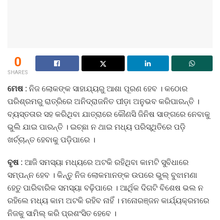
0
SHARES
ମେଷ :
ନିଜ ଲୋକଙ୍କ ସାହାଯ୍ୟରୁ ଆଶା ପୂରଣ ହେବ । କଠୋର
ପରିଶ୍ରମରୁ ରାତ୍ରିରେ ଅନିଦ୍ରାଜନିତ ପୀଡ଼ା ଅନୁଭବ କରିପାରନ୍ତି ।
ବ୍ୟସ୍ତତାର ସହ କରିଥିବା ଯାତ୍ରାରେ କୌଣସି ଜିନିଷ ସାଙ୍ଗରେ ନେବାକୁ
ଭୁଲି ଯାଇ ପାରନ୍ତି । ଇଚ୍ଛା ନ ଥାଇ ମଧ୍ୟ ପରିସ୍ଥିତିରେ ପଡ଼ି
ଖର୍ଚ୍ଚାନ୍ତ ହେବାକୁ ପଡ଼ିପାରେ ।
ବୃଷ :
ଆଜି ସମସ୍ୟା ମଧ୍ୟରେ ଅଟକି ରହିଥିବା କାମଟି ସୁବିଧାରେ
ସମ୍ପନ୍ନ ହେବ । କିନ୍ତୁ ନିଜ ଲୋକମାନଙ୍କ ଉପରେ ଭୁଲ୍‌ ବୁଝାମଣା
ହେତୁ ପାରିବାରିକ ସମସ୍ୟା ବଢ଼ିପାରେ । ଆର୍ଥିକ ଦିଗଟି ବିଶେଷ ଭଲ ନ
ରହିଲେ ମଧ୍ୟ କାମ ଅଟକି ରହିବ ନାହିଁ । ମନୋରଞ୍ଜନ କାର୍ଯ୍ୟକ୍ରମରେ
ନିଜକୁ ସାମିଲ୍‌ କରି ପ୍ରଶଂସିତ ହେବେ ।