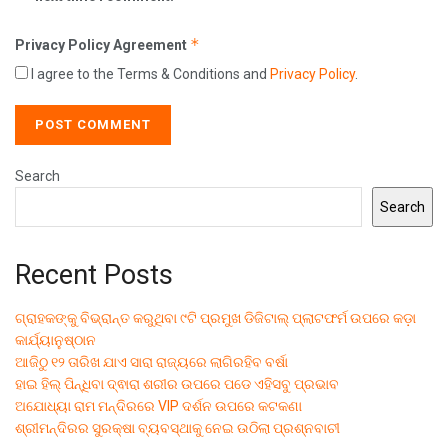
*
Privacy Policy Agreement
I agree to the Terms & Conditions and
Privacy Policy
.
Search
Search
Recent Posts
ଗ୍ରାହକଙ୍କୁ ବିଭ୍ରାନ୍ତ କରୁଥିବା ୯ଟି ପ୍ରମୁଖ ଡିଜିଟାଲ୍ ପ୍ଲାଟଫର୍ମ ଉପରେ କଡ଼ା
କାର୍ଯ୍ୟାନୁଷ୍ଠାନ
ଆଜିଠୁ ୧୨ ତାରିଖ ଯାଏ ସାରା ରାଜ୍ୟରେ ଲାଗିରହିବ ବର୍ଷା
ହାଇ ହିଲ୍ ପିନ୍ଧିବା ଦ୍ଵାରା ଶରୀର ଉପରେ ପଡେ ଏହିସବୁ ପ୍ରଭାବ
ଅଯୋଧ୍ୟା ରାମ ମନ୍ଦିରରେ VIP ଦର୍ଶନ ଉପରେ କଟକଣା
ଶ୍ରୀମନ୍ଦିରର ସୁରକ୍ଷା ବ୍ୟବସ୍ଥାକୁ ନେଇ ଉଠିଲା ପ୍ରଶ୍ନବାଚୀ