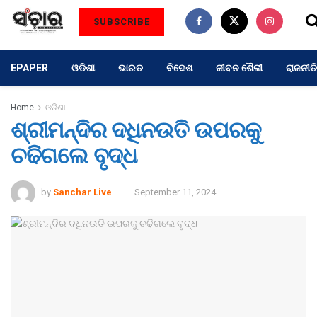
SUBSCRIBE
EPAPER
ଓଡିଶା
ଭାରତ
ବିଦେଶ
ଜୀବନ ଶୈଳୀ
ରାଜନୀତି
Home
ଓଡିଶା
ଶ୍ରୀମନ୍ଦିର ଦଧିନଉତି ଉପରକୁ
ଚଢିଗଲେ ବୃଦ୍ଧ
by
Sanchar Live
September 11, 2024