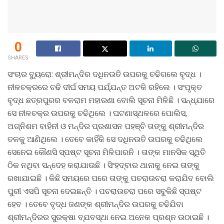
0
SHARES
ସଂଚାର ବ୍ୟୁରୋ: ଶ୍ରୀମନ୍ଦିର ଦଧିନଉତି ଉପରକୁ ଚଢିଗଲେ ବୃଦ୍ଧ ।
ନୀଳଚକ୍ରରେ ଚଢି ଦୀର୍ଘ ସମୟ ପର୍ଯ୍ଯନ୍ତ ଅଟକି ରହିଲେ । ସଂପୃକ୍ତ
ବୃଦ୍ଧ ଛତ୍ରପୁରର ବଳରାମ ମହାରଣା ବୋଲି ସୂଚନା ମିଳିଛି । ସନ୍ଧ୍ଯାରେ
ସେ ନୀଳଚକ୍ର ଉପରକୁ ଚଢିଥିଲେ । ଘଟଣାସ୍ଥଳରେ ପୋଲିସ,
ଅଗ୍ନିଶମ ବାହିନୀ ଓ ମନ୍ଦିର ପ୍ରଶାସନ ପହଞ୍ଚି ତାଙ୍କୁ ଶ୍ରୀମନ୍ଦିର
ତଳକୁ ଆଣିଥିଲେ । ତେବେ କାହିଁକି ସେ ଦଧିନଉତି ଉପରକୁ ଚଢିଥିଲେ
ସେନେଇ କୌଣସି ସ୍ପଷ୍ଟ ସୂଚନା ମିଳିପାରନି । ତାଙ୍କ ମାନସିକ ସ୍ଥିତି
ଠିକ ନଥିବା ସନ୍ଦେହ କରାଯାଉଛି । ସିଂହଦ୍ବାର ଥାନାକୁ ନେଇ ତାଙ୍କୁ
ରଖାଯାଇଛି । କିଛି ସମୟରେ ପରେ ତାଙ୍କୁ ପଚରାଉଚରା କରାଯିବ ବୋଲି
ପୁରୀ ଏସପି ସୂଚନା ଦେଇଛନ୍ତି । ପଚରାଉଚରା ପରେ ସବୁକିଛି ସ୍ପଷ୍ଟ
ହେବ । ତେବେ ବୃଦ୍ଧ ଜଣଙ୍କ ଶ୍ରୀମନ୍ଦିର ଉପରକୁ ଚଢିଯିବା
ଶ୍ରୀମନ୍ଦିରର ସୁରକ୍ଷା ବ୍ଯବସ୍ଥା ନେଇ ଅନେକ ପ୍ରଶ୍ନ ଉଠାଇଛି ।