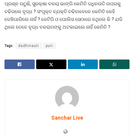
ପ୍ରଶ୍ନ ଉଠୁଛି, ସୁରକ୍ଷା ବଳୟ ଭାଙ୍ଗି କେମିତି ଦଧିନଉତି ଉପରକୁ
ଚଢିଗଲେ ବୃଦ୍ଧ ? ସଂପୃକ୍ତ ବ୍ଯକ୍ତି ଚଢିବାବେଳେ କେମିତି କେହି
ଦେଖିପାରିଲେ ନାହିଁ ? ଜେଟିପି ଓ ପୋଲିସ ସେଠାରେ ନଥିଲେ କି ? ଯଦି
ଥିଲେ ତେବେ ବୃଦ୍ଧ ବଳରାମଙ୍କୁ ଅଟକାଇଲେ ନାହିଁ କେମିତି ?
Tags:
dadhinauti
puri
Sanchar Live