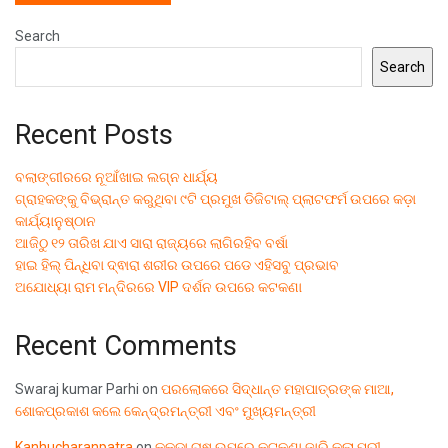
Search
Search
Recent Posts
ବଲାଙ୍ଗୀରରେ ନୂଆଁଖାଇ ଲଗ୍ନ ଧାର୍ଯ୍ୟ
ଗ୍ରାହକଙ୍କୁ ବିଭ୍ରାନ୍ତ କରୁଥିବା ୯ଟି ପ୍ରମୁଖ ଡିଜିଟାଲ୍ ପ୍ଲାଟଫର୍ମ ଉପରେ କଡ଼ା
କାର୍ଯ୍ୟାନୁଷ୍ଠାନ
ଆଜିଠୁ ୧୨ ତାରିଖ ଯାଏ ସାରା ରାଜ୍ୟରେ ଲାଗିରହିବ ବର୍ଷା
ହାଇ ହିଲ୍ ପିନ୍ଧିବା ଦ୍ଵାରା ଶରୀର ଉପରେ ପଡେ ଏହିସବୁ ପ୍ରଭାବ
ଅଯୋଧ୍ୟା ରାମ ମନ୍ଦିରରେ VIP ଦର୍ଶନ ଉପରେ କଟକଣା
Recent Comments
Swaraj kumar Parhi
on
ପରଲୋକରେ ସିଦ୍ଧାନ୍ତ ମହାପାତ୍ରଙ୍କ ମାଆ,
ଶୋକପ୍ରକାଶ କଲେ କେନ୍ଦ୍ରମନ୍ତ୍ରୀ ଏବଂ ମୁଖ୍ୟମନ୍ତ୍ରୀ
Kanhucharanpatra
on
କୁକୁଡ଼ା ଚାଷ ଉପରେ କଟକଣା ଜାରି କଲା ପୁରୀ