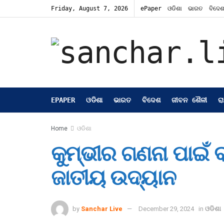
Friday, August 7, 2026
ePaper
ଓଡିଶା
ଭାରତ
ବିଦେ
EPAPER
ଓଡିଶା
ଭାରତ
ବିଦେଶ
ଜୀବନ ଶୈଳୀ
ର
Home
ଓଡିଶା
କୁମ୍ଭୀର ଗଣନା ପାଇଁ 
ଜାତୀୟ ଉଦ୍ୟାନ
by
Sanchar Live
December 29, 2024
in
ଓଡିଶା