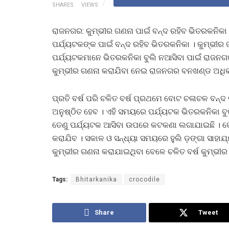
SHARES
VIEWS
ରାଜନଗର: କୁମ୍ଭୀର ଗଣନା ପାଇଁ ବନ୍ଦ ରହିବ ଭିତରକନିକା 
ପର୍ଯ୍ୟଟକଙ୍କ ପାଇଁ ବନ୍ଦ ରହିବ ଭିତରକନିକା । କୁମ୍ଭୀର 
ପର୍ଯ୍ୟଟକମାନେ ଭିତରକନିକା ବୁଲି ନଆସିବା ପାଇଁ ରାଜନ
କୁମ୍ଭୀର ଗଣନା କରାଯିବା ନେଇ ରାଜନଗର ବନଖଣ୍ଡ ଅଧିକାର
ପ୍ରତି ବର୍ଷ ପରି ଚଳିତ ବର୍ଷ ପ୍ରଥମେ ବୋଟ ଚଳାଚଳ ବନ୍ଦ
ଅନୁଷ୍ଠିତ ହେବ । ଏହି ସମୟରେ ପର୍ଯ୍ୟଟକ ଭିତରକନିକା ବୁଲ
ତେଣୁ ପର୍ଯ୍ୟଟକ ଆସିବା ଉପରେ କଟକଣା ଲଗାଯାଇଛି । ତେ
କରାଯିବ । ସକାଳ ଓ ସନ୍ଧ୍ୟା ସମୟରେ ହୁଲି ଡ଼ଙ୍ଗା ସାହା
କୁମ୍ଭୀର ଗଣନା କରାଯାଇଥିବା ବେଳେ ଚଳିତ ବର୍ଷ କୁମ୍ଭୀର 
Tags:
Bhitarkanika
crocodile
Share
Tweet