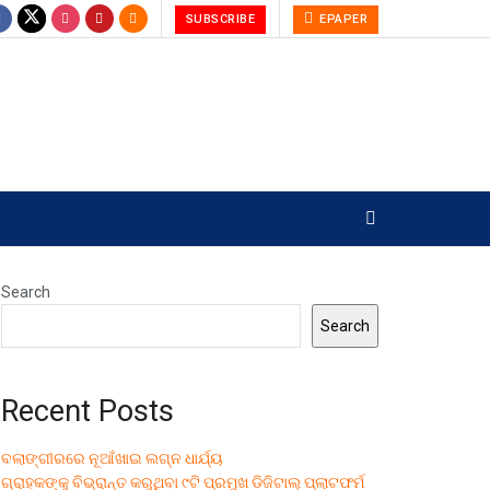
SUBSCRIBE
EPAPER
Search
Search
Recent Posts
ବଲାଙ୍ଗୀରରେ ନୂଆଁଖାଇ ଲଗ୍ନ ଧାର୍ଯ୍ୟ
ଗ୍ରାହକଙ୍କୁ ବିଭ୍ରାନ୍ତ କରୁଥିବା ୯ଟି ପ୍ରମୁଖ ଡିଜିଟାଲ୍ ପ୍ଲାଟଫର୍ମ