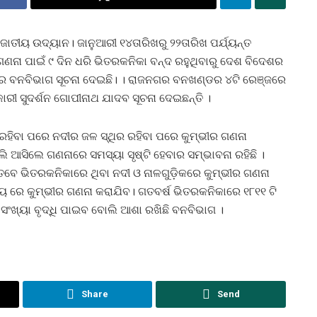
ଜାତୀୟ ଉଦ୍ୟାନ। ଜାନୁଆରୀ ୧୪ତାରିଖରୁ ୨୨ତାରିଖ ପର୍ଯ୍ୟନ୍ତ
ଗଣନା ପାଇଁ ୯ ଦିନ ଧରି ଭିତରକନିକା ବନ୍ଦ ରହୁଥିବାରୁ ଦେଶ ବିଦେଶର
ଗର ବନବିଭାଗ ସୂଚନା ଦେଇଛି। । ରାଜନଗର ବନଖଣ୍ଡର ୪ଟି ରେଞ୍ଜରେ
ୀ ସୁଦର୍ଶନ ଗୋପୀନାଥ ଯାଦବ ସୂଚନା ଦେଇଛନ୍ତି ।
 ରହିବା ପରେ ନଦୀର ଜଳ ସ୍ଥିର ରହିବା ପରେ କୁମ୍ଭୀର ଗଣନା
ି ଆସିଲେ ଗଣନାରେ ସମସ୍ୟା ସୃଷ୍ଟି ହେବାର ସମ୍ଭାବନା ରହିଛି ।
ବେ ଭିତରକନିକାରେ ଥିବା ନଦୀ ଓ ନାଳଗୁଡ଼ିକରେ କୁମ୍ଭୀର ଗଣନା
ଯ୍ୟ ରେ କୁମ୍ଭୀର ଗଣନା କରାଯିବ। ଗତବର୍ଷ ଭିତରକନିକାରେ ୧୮୧୧ ଟି
ସଂଖ୍ୟା ବୃଦ୍ଧି ପାଇବ ବୋଲି ଆଶା ରଖିଛି ବନବିଭାଗ ।
Share
Send