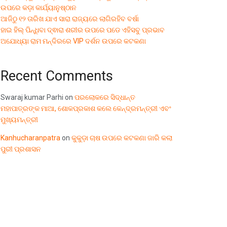
ଉପରେ କଡ଼ା କାର୍ଯ୍ୟାନୁଷ୍ଠାନ
ଆଜିଠୁ ୧୨ ତାରିଖ ଯାଏ ସାରା ରାଜ୍ୟରେ ଲାଗିରହିବ ବର୍ଷା
ହାଇ ହିଲ୍ ପିନ୍ଧିବା ଦ୍ଵାରା ଶରୀର ଉପରେ ପଡେ ଏହିସବୁ ପ୍ରଭାବ
ଅଯୋଧ୍ୟା ରାମ ମନ୍ଦିରରେ VIP ଦର୍ଶନ ଉପରେ କଟକଣା
Recent Comments
Swaraj kumar Parhi
on
ପରଲୋକରେ ସିଦ୍ଧାନ୍ତ
ମହାପାତ୍ରଙ୍କ ମାଆ, ଶୋକପ୍ରକାଶ କଲେ କେନ୍ଦ୍ରମନ୍ତ୍ରୀ ଏବଂ
ମୁଖ୍ୟମନ୍ତ୍ରୀ
Kanhucharanpatra
on
କୁକୁଡ଼ା ଚାଷ ଉପରେ କଟକଣା ଜାରି କଲା
ପୁରୀ ପ୍ରଶାସନ