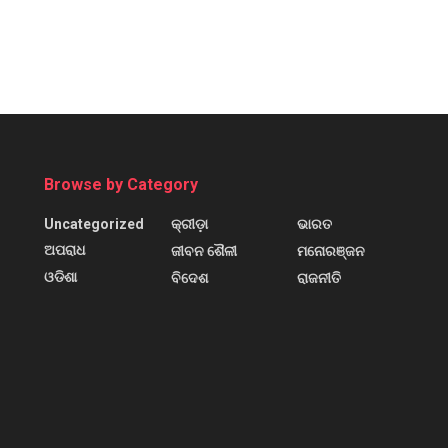
Browse by Category
Uncategorized
କ୍ରୀଡ଼ା
ଭାରତ
ଅପରାଧ
ଜୀବନ ଶୈଳୀ
ମନୋରଞ୍ଜନ
ଓଡିଶା
ବିଦେଶ
ରାଜନୀତି