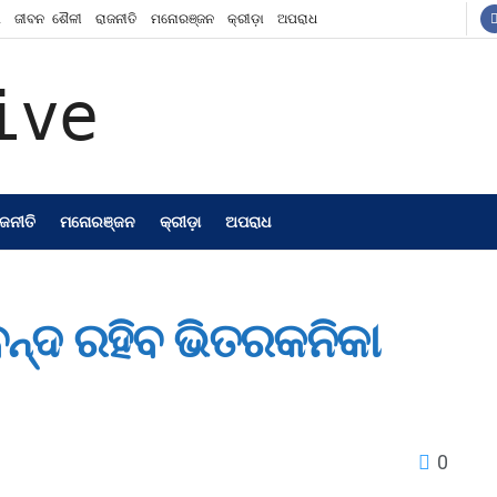
ଶ
ଜୀବନ ଶୈଳୀ
ରାଜନୀତି
ମନୋରଞ୍ଜନ
କ୍ରୀଡ଼ା
ଅପରାଧ
ାଜନୀତି
ମନୋରଞ୍ଜନ
କ୍ରୀଡ଼ା
ଅପରାଧ
ବନ୍ଦ ରହିବ ଭିତରକନିକା
0