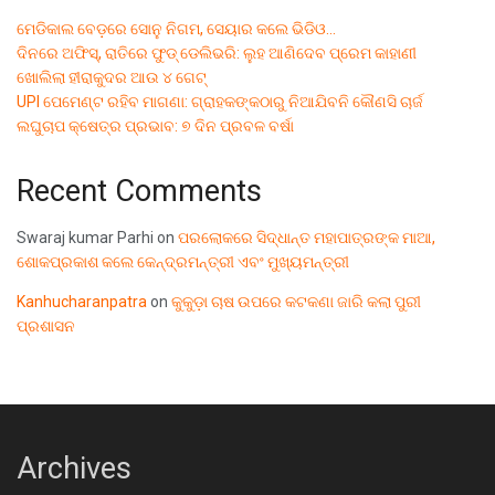
ମେଡିକାଲ ବେଡ଼ରେ ସୋନୁ ନିଗମ, ସେୟାର କଲେ ଭିଡିଓ…
ଦିନରେ ଅଫିସ୍, ରାତିରେ ଫୁଡ୍ ଡେଲିଭରି: ଲୁହ ଆଣିଦେବ ପ୍ରେମ କାହାଣୀ
ଖୋଲିଲା ହୀରାକୁଦର ଆଉ ୪ ଗେଟ୍
UPI ପେମେଣ୍ଟ ରହିବ ମାଗଣା: ଗ୍ରାହକଙ୍କଠାରୁ ନିଆଯିବନି କୌଣସି ଚାର୍ଜ
ଲଘୁଚାପ କ୍ଷେତ୍ର ପ୍ରଭାବ: ୭ ଦିନ ପ୍ରବଳ ବର୍ଷା
Recent Comments
Swaraj kumar Parhi
on
ପରଲୋକରେ ସିଦ୍ଧାନ୍ତ ମହାପାତ୍ରଙ୍କ ମାଆ,
ଶୋକପ୍ରକାଶ କଲେ କେନ୍ଦ୍ରମନ୍ତ୍ରୀ ଏବଂ ମୁଖ୍ୟମନ୍ତ୍ରୀ
Kanhucharanpatra
on
କୁକୁଡ଼ା ଚାଷ ଉପରେ କଟକଣା ଜାରି କଲା ପୁରୀ
ପ୍ରଶାସନ
Archives