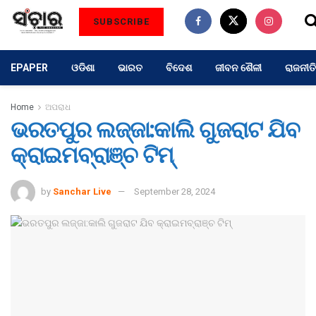
SUBSCRIBE
EPAPER
ଓଡିଶା
ଭାରତ
ବିଦେଶ
ଜୀବନ ଶୈଳୀ
ରାଜନୀତି
Home
ଅପରାଧ
ଭରତପୁର ଲଜ୍ଜା:କାଲି ଗୁଜରାଟ ଯିବ
କ୍ରାଇମବ୍ରାଞ୍ଚ ଟିମ୍
by
Sanchar Live
September 28, 2024