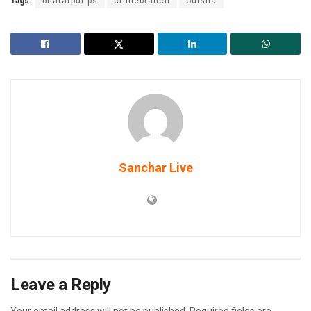
Tags:
bharatpur ps
crimebranch
odisha
Sanchar Live
Leave a Reply