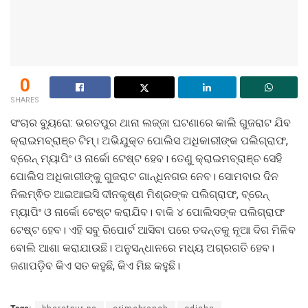
0
SHARES
ସଂଚାର ବ୍ୟୁରୋ: ଭରତପୁର ଥାନା ଲଜ୍ଜା ଘଟଣାରେ କାଲି ଗୁଜରାଟ ଯିବ
କ୍ରାଇମବ୍ରାଞ୍ଚ ଟିମ୍। ଅଭିଯୁକ୍ତ ପୋଲିସ ଅଧିକାରୀଙ୍କ ପଲିଗ୍ରାଫ,
ବ୍ରେନ୍ ମ୍ୟାପିଂ ଓ ନାର୍କୋ ଟେଷ୍ଟ ହେବ। ତେଣୁ କ୍ରାଇମବ୍ରାଞ୍ଚ ସେହି
ପୋଲିସ ଅଧିକାରୀଙ୍କୁ ଗୁଜରାଟ ଗାନ୍ଧିନଗର ନେବ। ସୋମବାର ଦିନ
ନିଲମ୍ଵିତ ଆଇଆଇସି ଦୀନକୃଷ୍ଣ ମିଶ୍ରଙ୍କ ପଲିଗ୍ରାଫ, ବ୍ରେନ୍
ମ୍ୟାପିଂ ଓ ନାର୍କୋ ଟେଷ୍ଟ କରାଯିବ। ବାକି ୪ ପୋଲିସଙ୍କ ପଲିଗ୍ରାଫ
ଟେଷ୍ଟ ହେବ। ଏହି ସବୁ ରିପୋର୍ଟ ଆସିବା ପରେ ତଦନ୍ତକୁ ନୂଆ ଦିଗ ମିଳିବ
ବୋଲି ଆଶା କରାଯାଉଛି। ଅନୁସନ୍ଧାନରେ ମଧ୍ୟ ଅଗ୍ରଗତି ହେବ।
ଜଣାପଡ଼ିବ କିଏ ସତ କହୁଛି, କିଏ ମିଛ କହୁଛି।