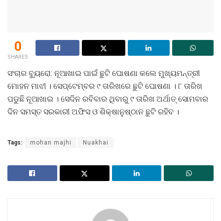
0
SHARES
ସଂଚାର ବ୍ୟୁରୋ: ନୂଆଖାଇ ପାଇଁ ଛୁଟି ଘୋଷଣା କଲେ ମୁଖ୍ୟମନ୍ତ୍ରୀ
ମୋହନ ମାଝୀ । ସେପ୍ଟେମ୍ବର ୯ ତାରିଖରେ ଛୁଟି ଘୋଷଣା । ୮ ତାରିଖ
ପଡୁଛି ନୂଆଖାଇ । ସେଦିନ ରବିବାର ଥିବାରୁ ୯ ତାରିଖ ଅର୍ଥାତ୍ ସୋମବାର
ଦିନ ସମସ୍ତ ସରକାରୀ ଅଫିସ ଓ ଶିକ୍ଷାନୁଷ୍ଠାନ ଛୁଟି ରହିବ ।
Tags:
mohan majhi
Nuakhai