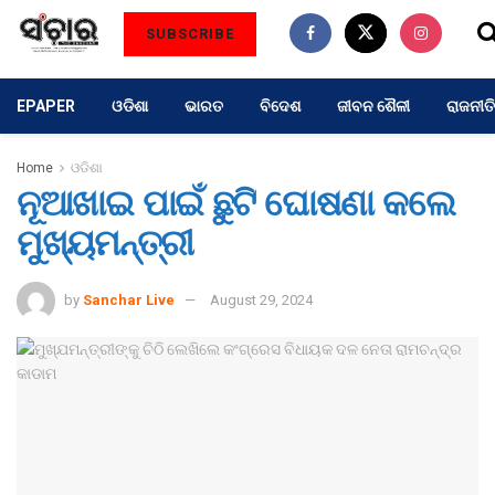
SUBSCRIBE
EPAPER
ଓଡିଶା
ଭାରତ
ବିଦେଶ
ଜୀବନ ଶୈଳୀ
ରାଜନୀତି
Home
ଓଡିଶା
ନୂଆଖାଇ ପାଇଁ ଛୁଟି ଘୋଷଣା କଲେ
ମୁଖ୍ୟମନ୍ତ୍ରୀ
by
Sanchar Live
August 29, 2024