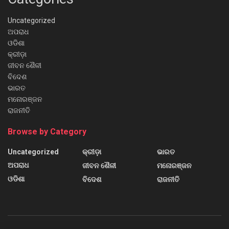
Uncategorized
ଅପରାଧ
ଓଡିଶା
କ୍ରୀଡ଼ା
ଜୀବନ ଶୈଳୀ
ବିଦେଶ
ଭାରତ
ମନୋରଞ୍ଜନ
ରାଜନୀତି
Browse by Category
Uncategorized
କ୍ରୀଡ଼ା
ଭାରତ
ଅପରାଧ
ଜୀବନ ଶୈଳୀ
ମନୋରଞ୍ଜନ
ଓଡିଶା
ବିଦେଶ
ରାଜନୀତି