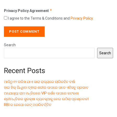
*
Privacy Policy Agreement
I agree to the Terms & Conditions and
Privacy Policy
.
Search
Search
Recent Posts
ଆଜିଠୁ ୧୨ ତାରିଖ ଯାଏ ସାରା ରାଜ୍ୟରେ ଲାଗିରହିବ ବର୍ଷା
ହାଇ ହିଲ୍ ପିନ୍ଧିବା ଦ୍ଵାରା ଶରୀର ଉପରେ ପଡେ ଏହିସବୁ ପ୍ରଭାବ
ଅଯୋଧ୍ୟା ରାମ ମନ୍ଦିରରେ VIP ଦର୍ଶନ ଉପରେ କଟକଣା
ଶ୍ରୀମନ୍ଦିରର ସୁରକ୍ଷା ବ୍ୟବସ୍ଥାକୁ ନେଇ ଉଠିଲା ପ୍ରଶ୍ନବାଚୀ
RBI ର ରେପୋ ରେଟ୍ ଅପରିବର୍ତ୍ତିତ